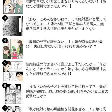
理解できないけど楽しまないともったいない！【あ
なたが理解できません Vol.8】
「あら、ごめんなさいね？」って絶対悪いと思って
ないでしょ…！ 私の畑に平然と踏み入る隣人…無
視？悪意？その行動にモヤモヤが止まらない
「義母の発言が許せない…！」嫁が義母に怒り爆
発！ 夫は仕方ないと言うけれど諦めるべき？
結婚前提の付き合いに喜ぶよし子だったが…「うど
ん」と「オムライス」から始まる小さな違和感【あ
なたが理解できません Vol.5】
「うるさいから子どもを連れて外に行って？」夫が
睡眠3時間でボロボロの妻に追い打ちをかける…妻の
反撃なるか？
「私が絶対に娘の可能性を開花させる…！」娘に高