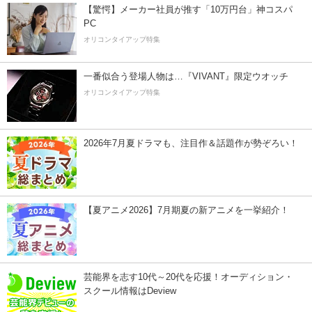
【驚愕】メーカー社員が推す「10万円台」神コスパ
PC
オリコンタイアップ特集
一番似合う登場人物は…『VIVANT』限定ウオッチ
オリコンタイアップ特集
2026年7月夏ドラマも、注目作＆話題作が勢ぞろい！
【夏アニメ2026】7月期夏の新アニメを一挙紹介！
芸能界を志す10代～20代を応援！オーディション・
スクール情報はDeview