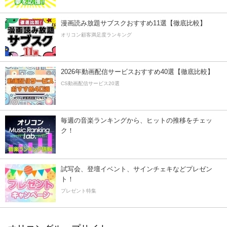
漫画読み放題サブスクおすすめ11選【徹底比較】
オリコン顧客満足度ランキング
2026年動画配信サービスおすすめ40選【徹底比較】
CS動画配信サービス20選
毎週の音楽ランキングから、ヒットの推移をチェッ
ク！
試写会、登壇イベント、サインチェキなどプレゼン
ト！
プレゼント特集