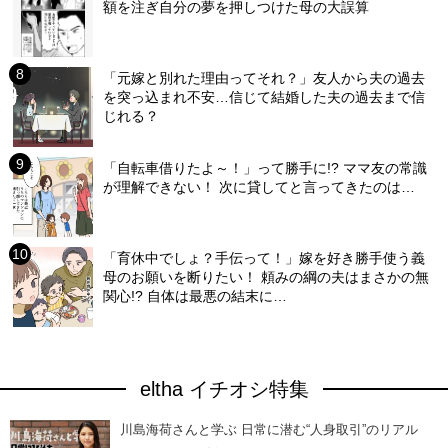
額を注ぎ自分の夢を押しつけた母の大誤算
「元嫁と別れた理由ってそれ？」友人から夫の過去
を突っ込まれ不安…信じて結婚した夫の過去まで信
じれる？
「自転車借りたよ～！」って勝手に!? ママ友の常識
が理解できない！ 次に貸してと言ってきたのは…
「育休中でしょ？手伝って！」嫁を好き勝手使う義
母のお願いを断りたい！ 頼みの綱の夫はまさかの無
関心!? 自体は最悪の結末に…
eltha イチオシ特集
川島海荷さんと学ぶ 日常に潜む“人身取引”のリアル