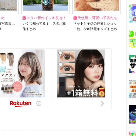
とめ
スタバ新作イッキ見せ！
天使級に可愛い子供たち
猫写真集…
いくつ知ってる？ スタバ新
ペットと子供の仲良しショッ
リ
作まとめ
ト他、SNS話題キッズまとめ