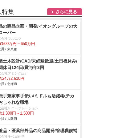
人特集
さらに見る
品の商品企画・開発/イオングループの大
スーパー
式会社マルエツ
収500万円～650万円
員 / 東京都
業土木設計/CAD/未経験歓迎/土日祝休み/
間休日124日/賞与年3回
式会社デミング設計
24万2,610円
員 / 北海道
転手兼家事手伝い/ミドルも活躍/駅チカ
おしゃれな職場
式会社auコーポレーション
1,300円～1,500円
員 / 大阪府
粧品・医薬部外品の商品開発/管理職候補
式会社千代田化学