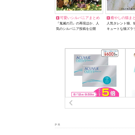
可愛いシルバニアまとめ
癒やしの猫ま
『鬼滅の刃』の再現ほか、人
人気タレント猫、
気のシルバニア投稿を公開
キュートな猫ズラ
P R