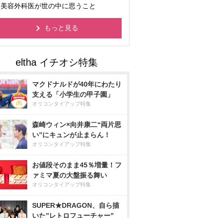
美容外科医が世の中に思うこと
もっと見る
マクドナルドが40年にわたり
支える「小学生の甲子園」
オリコンタイアップ特集
森崎ウィン×向井康二“両片思
い”にキュンが止まらん！
オリコンタイアップ特集
お値段そのまま45％増量！フ
ァミマ夏の大盤振る舞い
オリコンタイアップ特集
SUPER★DRAGON、自ら描
いた”レトロフューチャー”