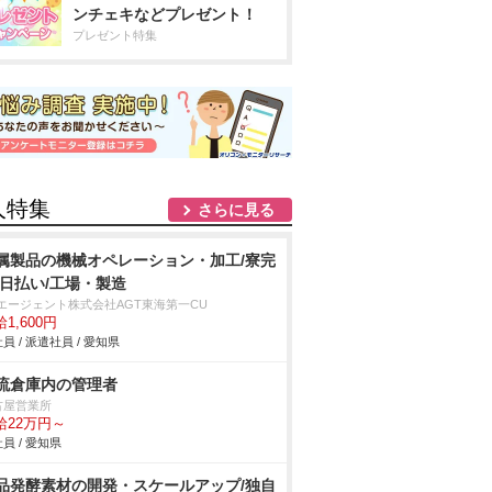
ンチェキなどプレゼント！
プレゼント特集
人特集
さらに見る
属製品の機械オペレーション・加工/寮完
/日払い/工場・製造
Tエージェント株式会社AGT東海第一CU
1,600円
員 / 派遣社員 / 愛知県
流倉庫内の管理者
古屋営業所
給22万円～
員 / 愛知県
品発酵素材の開発・スケールアップ/独自