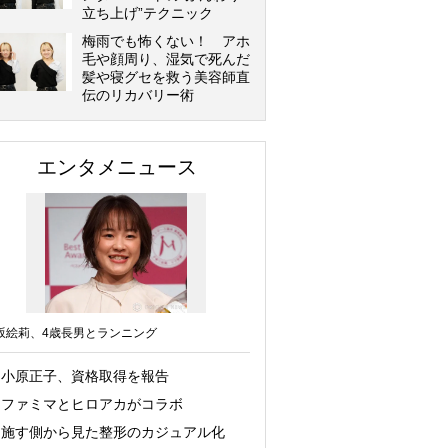
立ち上げ”テクニック
梅雨でも怖くない！ アホ
毛や顔周り、湿気で死んだ
髪や寝グセを救う美容師直
伝のリカバリー術
エンタメニュース
坂絵莉、4歳長男とランニング
小原正子、資格取得を報告
ファミマとヒロアカがコラボ
施す側から見た整形のカジュアル化