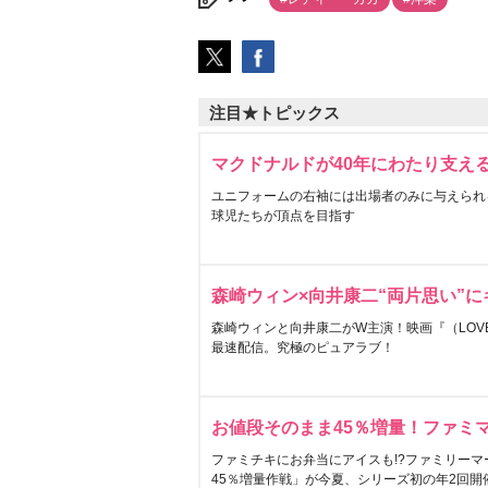
注目★トピックス
マクドナルドが40年にわたり支え
ユニフォームの右袖には出場者のみに与えられ
球児たちが頂点を目指す
森崎ウィン×向井康二“両片思い”
森崎ウィンと向井康二がW主演！映画『（LOVE S
最速配信。究極のピュアラブ！
お値段そのまま45％増量！ファミ
ファミチキにお弁当にアイスも!?ファミリーマ
45％増量作戦」が今夏、シリーズ初の年2回開