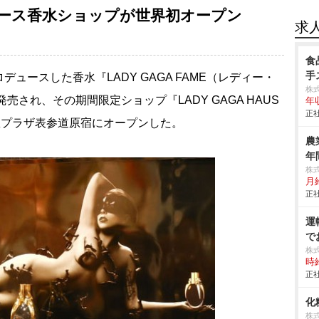
ース香水ショップが世界初オープン
求
食
手
デュースした香水『LADY GAGA FAME（レディー・
株
され、その期間限定ショップ『LADY GAGA HAUS
年
正社
・東急プラザ表参道原宿にオープンした。
農
年
株
月給
正社
運
で
株
時給
正社
化
株