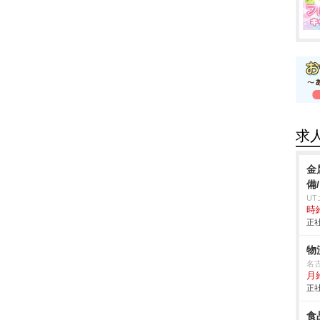
求
金
備
U
時給
正社
物
名
月
正社
食