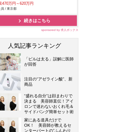
収470万円～620万円
員 / 東京都
続きはこちら
sponsored by 求人ボックス
人気記事ランキング
「ピルは太る」誤解に医師
が回答
注目の“アゼライン酸”、新
商品
“盛れる自分”は顔まわりで
決まる 美容師直伝！アイ
ロンで迷わないおくれ毛＆
サイドバング簡単セット術
家にある道具だけで
OK！ 美容師が教えるセ
ンターパートの”ふんわり