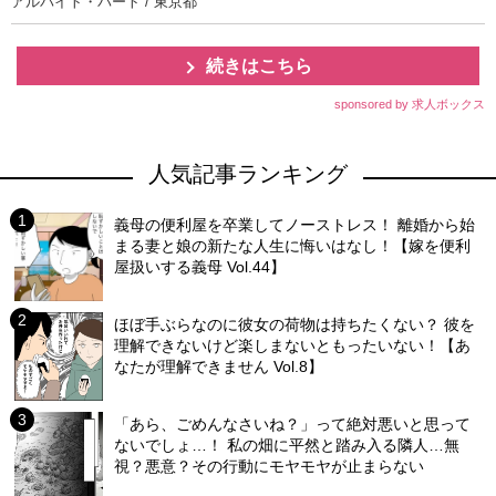
アルバイト・パート / 東京都
続きはこちら
sponsored by 求人ボックス
人気記事ランキング
義母の便利屋を卒業してノーストレス！ 離婚から始
まる妻と娘の新たな人生に悔いはなし！【嫁を便利
屋扱いする義母 Vol.44】
ほぼ手ぶらなのに彼女の荷物は持ちたくない？ 彼を
理解できないけど楽しまないともったいない！【あ
なたが理解できません Vol.8】
「あら、ごめんなさいね？」って絶対悪いと思って
ないでしょ…！ 私の畑に平然と踏み入る隣人…無
視？悪意？その行動にモヤモヤが止まらない