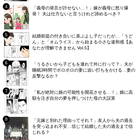
「義母の発言が許せない…！」嫁が義母に怒り爆
発！ 夫は仕方ないと言うけれど諦めるべき？
結婚前提の付き合いに喜ぶよし子だったが…「うど
ん」と「オムライス」から始まる小さな違和感【あ
なたが理解できません Vol.5】
「うるさいから子どもを連れて外に行って？」夫が
睡眠3時間でボロボロの妻に追い打ちをかける…妻の
反撃なるか？
「私が絶対に娘の可能性を開花させる…！」娘に高
額を注ぎ自分の夢を押しつけた母の大誤算
「元嫁と別れた理由ってそれ？」友人から夫の過去
を突っ込まれ不安…信じて結婚した夫の過去まで信
じれる？