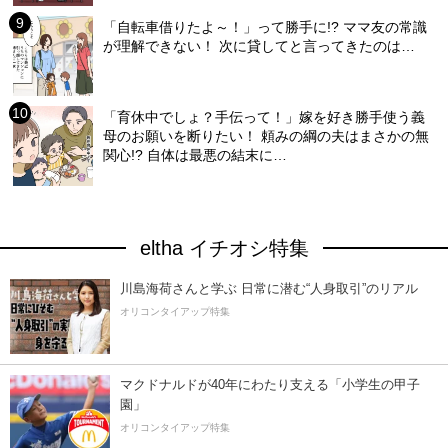
「自転車借りたよ～！」って勝手に!? ママ友の常識
が理解できない！ 次に貸してと言ってきたのは…
「育休中でしょ？手伝って！」嫁を好き勝手使う義
母のお願いを断りたい！ 頼みの綱の夫はまさかの無
関心!? 自体は最悪の結末に…
eltha イチオシ特集
川島海荷さんと学ぶ 日常に潜む“人身取引”のリアル
オリコンタイアップ特集
マクドナルドが40年にわたり支える「小学生の甲子
園」
オリコンタイアップ特集