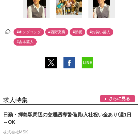
#キングコング
#西野亮廣
#熱愛
#お笑い芸人
#吉本芸人
さらに見る
求人特集
日勤・拝島駅周辺の交通誘導警備員/入社祝い金あり/週1日
～OK
株式会社MSK