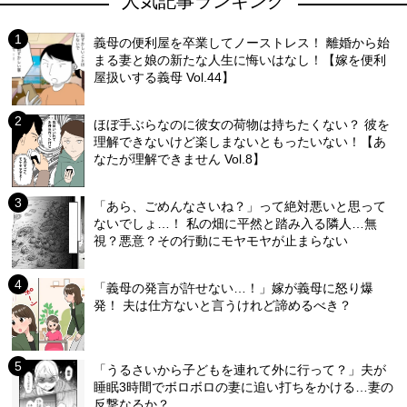
人気記事ランキング
義母の便利屋を卒業してノーストレス！ 離婚から始
まる妻と娘の新たな人生に悔いはなし！【嫁を便利
屋扱いする義母 Vol.44】
ほぼ手ぶらなのに彼女の荷物は持ちたくない？ 彼を
理解できないけど楽しまないともったいない！【あ
なたが理解できません Vol.8】
「あら、ごめんなさいね？」って絶対悪いと思って
ないでしょ…！ 私の畑に平然と踏み入る隣人…無
視？悪意？その行動にモヤモヤが止まらない
「義母の発言が許せない…！」嫁が義母に怒り爆
発！ 夫は仕方ないと言うけれど諦めるべき？
「うるさいから子どもを連れて外に行って？」夫が
睡眠3時間でボロボロの妻に追い打ちをかける…妻の
反撃なるか？