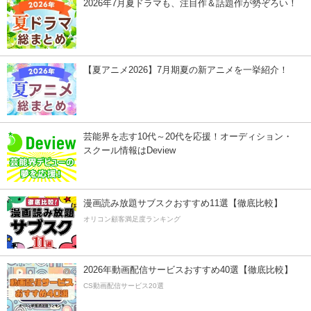
2026年7月夏ドラマも、注目作＆話題作が勢ぞろい！
【夏アニメ2026】7月期夏の新アニメを一挙紹介！
芸能界を志す10代～20代を応援！オーディション・
スクール情報はDeview
漫画読み放題サブスクおすすめ11選【徹底比較】
オリコン顧客満足度ランキング
2026年動画配信サービスおすすめ40選【徹底比較】
CS動画配信サービス20選