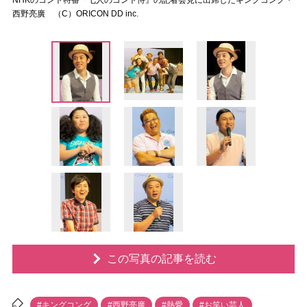
NHKのコント特番『七人のコント侍』の記者会見に出席したキングコング・
西野亮廣 （C）ORICON DD inc.
この写真の記事を読む
#キングコング
#西野亮廣
#熱愛
#お笑い芸人