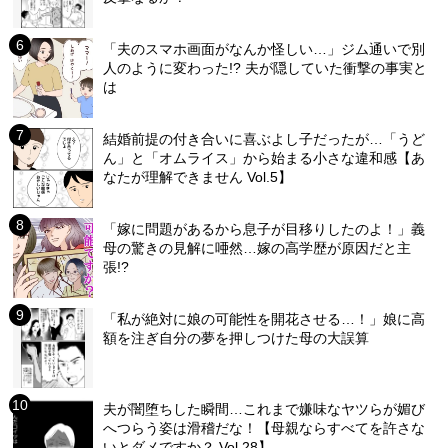
「夫のスマホ画面がなんか怪しい…」ジム通いで別
人のように変わった!? 夫が隠していた衝撃の事実と
は
結婚前提の付き合いに喜ぶよし子だったが…「うど
ん」と「オムライス」から始まる小さな違和感【あ
なたが理解できません Vol.5】
「嫁に問題があるから息子が目移りしたのよ！」義
母の驚きの見解に唖然…嫁の高学歴が原因だと主
張!?
「私が絶対に娘の可能性を開花させる…！」娘に高
額を注ぎ自分の夢を押しつけた母の大誤算
夫が闇堕ちした瞬間…これまで嫌味なヤツらが媚び
へつらう姿は滑稽だな！【母親ならすべてを許さな
いとダメですか？ Vol.28】