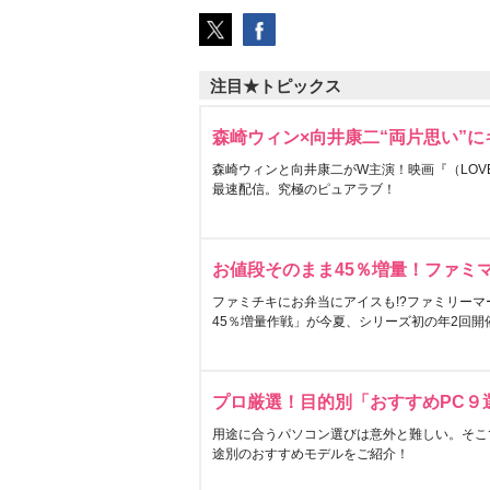
注目★トピックス
森崎ウィン×向井康二“両片思い”
森崎ウィンと向井康二がW主演！映画『（LOVE S
最速配信。究極のピュアラブ！
お値段そのまま45％増量！ファミ
ファミチキにお弁当にアイスも!?ファミリーマ
45％増量作戦」が今夏、シリーズ初の年2回開
プロ厳選！目的別「おすすめPC９
用途に合うパソコン選びは意外と難しい。そこ
途別のおすすめモデルをご紹介！