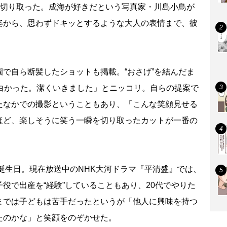
を切り取った。成海が好きだという写真家・川島小鳥が
姿から、思わずドキッとするような大人の表情まで、彼
で自ら断髪したショットも掲載。“おさげ”を結んだま
面白かった。潔くいきました」とニッコリ。自らの提案で
たなかでの撮影ということもあり、「こんな笑顔見せる
ほど、楽しそうに笑う一瞬を切り取ったカットが一番の
誕生日。現在放送中のNHK大河ドラマ『平清盛』では、
役で出産を“経験”していることもあり、20代でやりた
までは子どもは苦手だったというが「他人に興味を持つ
たのかな」と笑顔をのぞかせた。