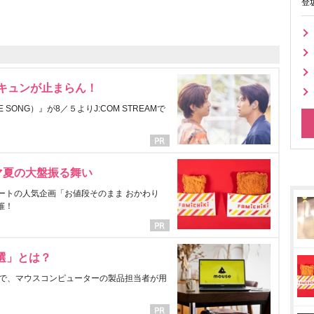
登
にキュンが止まらん！
ONG）』が8／５よりJ:COM STREAMで
マ夏の大盤振る舞い
ートの人気企画「お値段そのまま おかわり
催！
選」とは？
で、マウスコンピューターの製品担当者が用