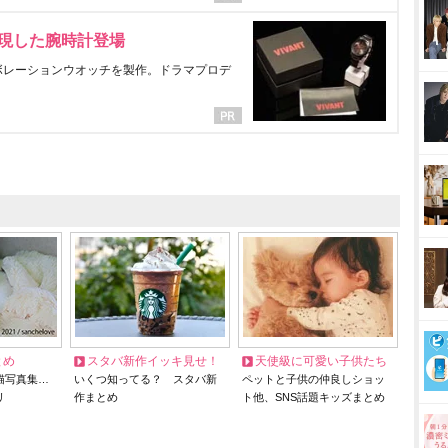
表現した腕時計登場
ラボレーションウオッチを製作。ドラマプロデ
とめ
スタバ新作イッキ見せ！
天使級に可愛い子供たち
猫写真集…
いくつ知ってる？ スタバ新
ペットと子供の仲良しショッ
リ
作まとめ
ト他、SNS話題キッズまとめ