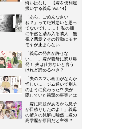
悔いはなし！【嫁を便利屋
扱いする義母 Vol.44】
「あら、ごめんなさい
ね？」って絶対悪いと思っ
てないでしょ…！ 私の畑
に平然と踏み入る隣人…無
視？悪意？その行動にモヤ
モヤが止まらない
「義母の発言が許せな
い…！」嫁が義母に怒り爆
発！ 夫は仕方ないと言う
けれど諦めるべき？
「夫のスマホ画面がなんか
怪しい…」ジム通いで別人
のように変わった!? 夫が
隠していた衝撃の事実とは
「嫁に問題があるから息子
が目移りしたのよ！」義母
の驚きの見解に唖然…嫁の
高学歴が原因だと主張!?