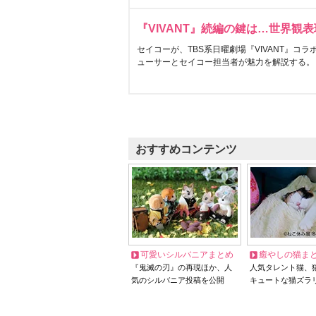
『VIVANT』続編の鍵は…世界観
セイコーが、TBS系日曜劇場『VIVANT』コ
ューサーとセイコー担当者が魅力を解説する。
おすすめコンテンツ
可愛いシルバニアまとめ
癒やしの猫ま
『鬼滅の刃』の再現ほか、人
人気タレント猫、
気のシルバニア投稿を公開
キュートな猫ズラ