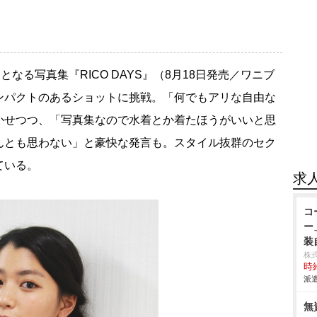
となる写真集『RICO DAYS』（8月18日発売／ワニブ
ンパクトのあるショットに挑戦。「何でもアリな自由な
かせつつ、「写真集なので水着とか着たほうがいいと思
んとも思わない」と豪快な発言も。スタイル抜群のセク
ている。
求
コ
ー
装
株
時給
派遣
無