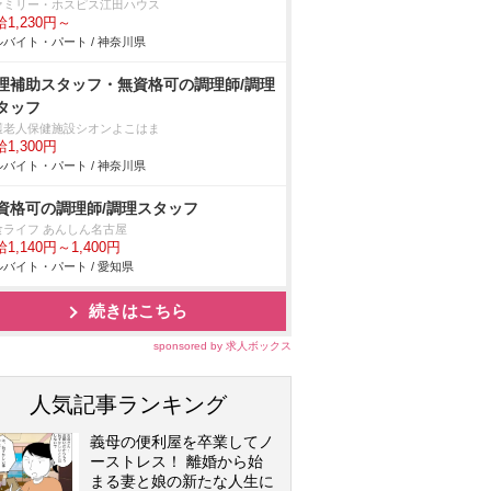
ァミリー・ホスピス江田ハウス
1,230円～
バイト・パート / 神奈川県
理補助スタッフ・無資格可の調理師/調理
タッフ
護老人保健施設シオンよこはま
1,300円
バイト・パート / 神奈川県
資格可の調理師/調理スタッフ
食ライフ あんしん名古屋
1,140円～1,400円
バイト・パート / 愛知県
続きはこちら
sponsored by 求人ボックス
人気記事ランキング
義母の便利屋を卒業してノ
ーストレス！ 離婚から始
まる妻と娘の新たな人生に