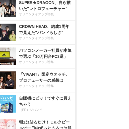
SUPER★DRAGON、自ら描
いた”レトロフューチャー”
オリコンタイアップ特集
CROWN HEAD、結成1周年
で見えた”バンドらしさ”
オリコンタイアップ特集
パソコンメーカー社員が本気
で選ぶ「10万円台PC3選」
オリコンタイアップ特集
『VIVANT』限定ウオッチ、
プロデューサーの感想は
オリコンタイアップ特集
自販機にピッ！ですぐに買え
ちゃう
（PR）ジハンピ
朝1分貼るだけ！ミルクピー
ルで一日中ずっとうるツヤ肌