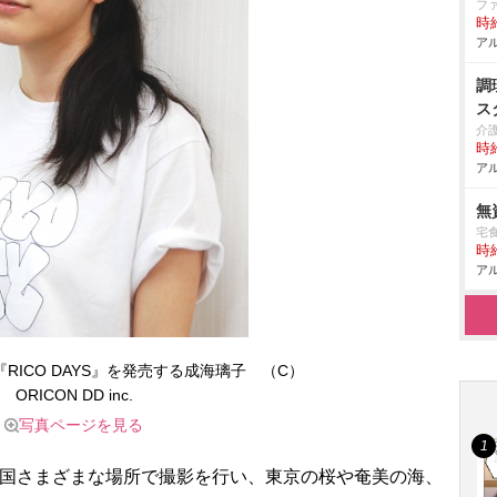
フ
時給
アル
調
ス
介
時給
アル
無
宅
時給
アル
RICO DAYS』を発売する成海璃子 （C）
ORICON DD inc.
写真ページを見る
国さまざまな場所で撮影を行い、東京の桜や奄美の海、