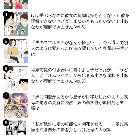
ほぼ手ぶらなのに彼女の荷物は持ちたくない？ 彼を
理解できないけど楽しまないともったいない！【あ
なたが理解できません Vol.8】
「夫のスマホ画面がなんか怪しい…」ジム通いで別
人のように変わった!? 夫が隠していた衝撃の事実と
は
結婚前提の付き合いに喜ぶよし子だったが…「うど
ん」と「オムライス」から始まる小さな違和感【あ
なたが理解できません Vol.5】
「嫁に問題があるから息子が目移りしたのよ！」義
母の驚きの見解に唖然…嫁の高学歴が原因だと主
張!?
「私が絶対に娘の可能性を開花させる…！」娘に高
額を注ぎ自分の夢を押しつけた母の大誤算