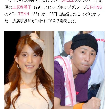
今年3月に婚約を発表していた
SPEED
のメンバーで女
優の
上原多香子
（29）とヒップホップグループ
ET-KING
のMC・
TENN
（33）が、23日に結婚したことがわかっ
た。所属事務所が24日にFAXで発表した。