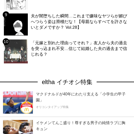
夫が闇堕ちした瞬間…これまで嫌味なヤツらが媚び
へつらう姿は滑稽だな！【母親ならすべてを許さな
いとダメですか？ Vol.28】
「元嫁と別れた理由ってそれ？」友人から夫の過去
を突っ込まれ不安…信じて結婚した夫の過去まで信
じれる？
eltha イチオシ特集
マクドナルドが40年にわたり支える「小学生の甲子
園」
オリコンタイアップ特集
イケメンてんこ盛り！尊すぎる男子の純情ラブに胸
キュン