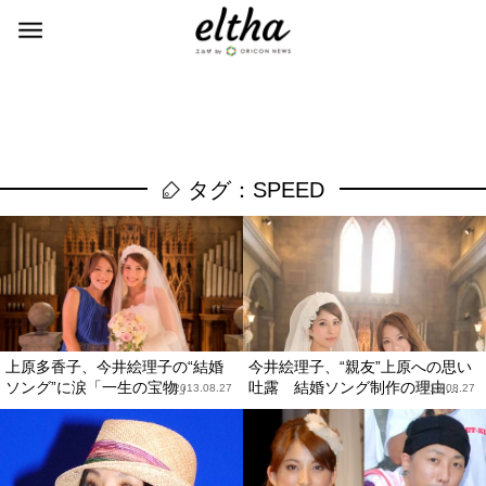
タグ：SPEED
上原多香子、今井絵理子の“結婚
今井絵理子、“親友”上原への思い
ソング”に涙「一生の宝物」
吐露 結婚ソング制作の理由...
2013.08.27
2013.08.27