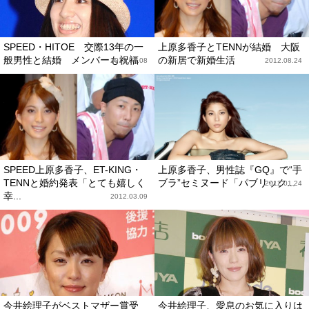
SPEED・HITOE 交際13年の一
上原多香子とTENNが結婚 大阪
般男性と結婚 メンバーも祝福
の新居で新婚生活
2013.04.08
2012.08.24
SPEED上原多香子、ET-KING・
上原多香子、男性誌『GQ』で“手
TENNと婚約発表「とても嬉しく
ブラ”セミヌード「パブリック...
2012.01.24
幸...
2012.03.09
今井絵理子がベストマザー賞受
今井絵理子、愛息のお気に入りは