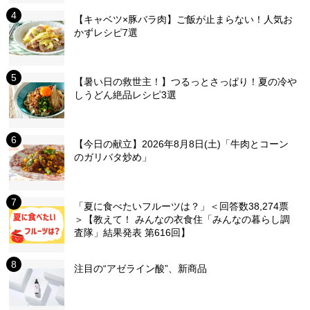
【キャベツ×豚バラ肉】ご飯が止まらない！人気お
かずレシピ7選
【暑い日の救世主！】つるっとさっぱり！夏の冷や
しうどん絶品レシピ3選
【今日の献立】2026年8月8日(土)「牛肉とコーン
のガリバタ炒め」
「夏に食べたいフルーツは？」＜回答数38,274票
＞【教えて！ みんなの衣食住「みんなの暮らし調
査隊」結果発表 第616回】
注目の“アゼライン酸”、新商品