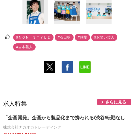
#ＮＯＮ ＳＴＹＬＥ
#石田明
#熱愛
#お笑い芸人
#吉本芸人
さらに見る
求人特集
「企画開発」企画から製品化まで携われる/渋谷/転勤なし
株式会社ナガオカトレーディング