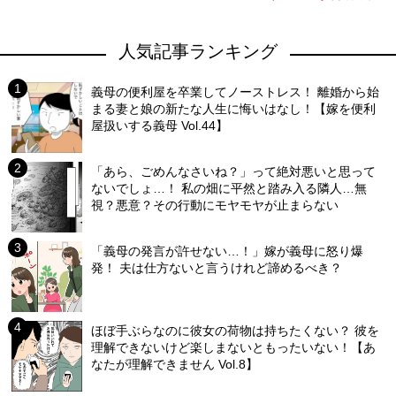
人気記事ランキング
義母の便利屋を卒業してノーストレス！ 離婚から始
まる妻と娘の新たな人生に悔いはなし！【嫁を便利
屋扱いする義母 Vol.44】
「あら、ごめんなさいね？」って絶対悪いと思って
ないでしょ…！ 私の畑に平然と踏み入る隣人…無
視？悪意？その行動にモヤモヤが止まらない
「義母の発言が許せない…！」嫁が義母に怒り爆
発！ 夫は仕方ないと言うけれど諦めるべき？
ほぼ手ぶらなのに彼女の荷物は持ちたくない？ 彼を
理解できないけど楽しまないともったいない！【あ
なたが理解できません Vol.8】