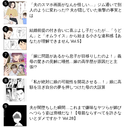
「夫のスマホ画面がなんか怪しい…」ジム通いで別
人のように変わった!? 夫が隠していた衝撃の事実と
は
結婚前提の付き合いに喜ぶよし子だったが…「うど
ん」と「オムライス」から始まる小さな違和感【あ
なたが理解できません Vol.5】
「嫁に問題があるから息子が目移りしたのよ！」義
母の驚きの見解に唖然…嫁の高学歴が原因だと主
張!?
「私が絶対に娘の可能性を開花させる…！」娘に高
額を注ぎ自分の夢を押しつけた母の大誤算
夫が闇堕ちした瞬間…これまで嫌味なヤツらが媚び
へつらう姿は滑稽だな！【母親ならすべてを許さな
いとダメですか？ Vol.28】