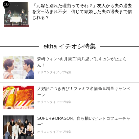
「元嫁と別れた理由ってそれ？」友人から夫の過去
を突っ込まれ不安…信じて結婚した夫の過去まで信
じれる？
eltha イチオシ特集
森崎ウィン×向井康二“両片思い”にキュンが止まら
ん！
オリコンタイアップ特集
大好評につき再び！ファミマ名物45％増量キャンペ
ーン
オリコンタイアップ特集
SUPER★DRAGON、自ら描いた”レトロフューチャ
ー”
オリコンタイアップ特集