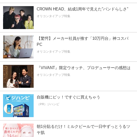
CROWN HEAD、結成1周年で見えた”バンドらしさ”
オリコンタイアップ特集
【驚愕】メーカー社員が推す「10万円台」神コスパ
PC
オリコンタイアップ特集
『VIVANT』限定ウオッチ、プロデューサーの感想は
オリコンタイアップ特集
自販機にピッ！ですぐに買えちゃう
（PR）ジハンピ
朝1分貼るだけ！ミルクピールで一日中ずっとうるツ
ヤ肌