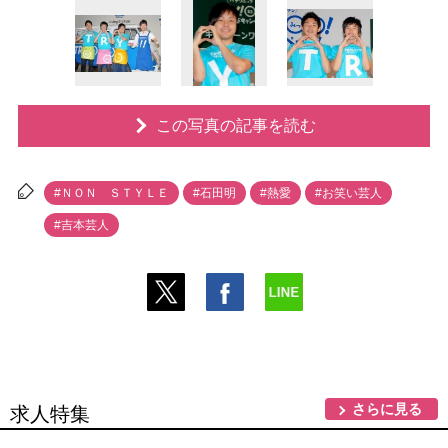
この写真の記事を読む
#ＮＯＮ ＳＴＹＬＥ
#石田明
#熱愛
#お笑い芸人
#吉本芸人
さらに見る
求人特集