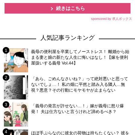
続きはこちら
sponsored by 求人ボックス
人気記事ランキング
義母の便利屋を卒業してノーストレス！ 離婚から始
まる妻と娘の新たな人生に悔いはなし！【嫁を便利
屋扱いする義母 Vol.44】
「あら、ごめんなさいね？」って絶対悪いと思って
ないでしょ…！ 私の畑に平然と踏み入る隣人…無
視？悪意？その行動にモヤモヤが止まらない
「義母の発言が許せない…！」嫁が義母に怒り爆
発！ 夫は仕方ないと言うけれど諦めるべき？
ほぼ手ぶらなのに彼女の荷物は持ちたくない？ 彼を