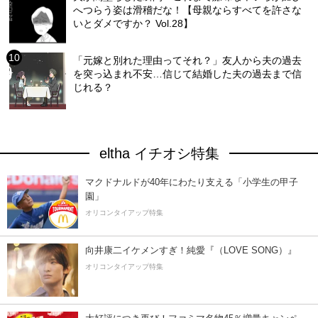
へつらう姿は滑稽だな！【母親ならすべてを許さな
いとダメですか？ Vol.28】
「元嫁と別れた理由ってそれ？」友人から夫の過去
を突っ込まれ不安…信じて結婚した夫の過去まで信
じれる？
eltha イチオシ特集
マクドナルドが40年にわたり支える「小学生の甲子
園」
オリコンタイアップ特集
向井康二イケメンすぎ！純愛『（LOVE SONG）』
オリコンタイアップ特集