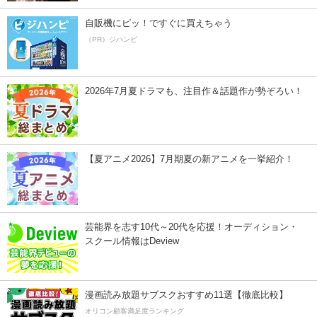
自販機にピッ！ですぐに買えちゃう
（PR）ジハンピ
2026年7月夏ドラマも、注目作＆話題作が勢ぞろい！
【夏アニメ2026】7月期夏の新アニメを一挙紹介！
芸能界を志す10代～20代を応援！オーディション・
スクール情報はDeview
漫画読み放題サブスクおすすめ11選【徹底比較】
オリコン顧客満足度ランキング