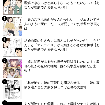
理解できないけど楽しまないともったいない！【あ
なたが理解できません Vol.8】
「夫のスマホ画面がなんか怪しい…」ジム通いで別
人のように変わった!? 夫が隠していた衝撃の事実と
は
結婚前提の付き合いに喜ぶよし子だったが…「うど
ん」と「オムライス」から始まる小さな違和感【あ
なたが理解できません Vol.5】
「嫁に問題があるから息子が目移りしたのよ！」義
母の驚きの見解に唖然…嫁の高学歴が原因だと主
張!?
「私が絶対に娘の可能性を開花させる…！」娘に高
額を注ぎ自分の夢を押しつけた母の大誤算
夫が闇堕ちした瞬間…これまで嫌味なヤツらが媚び