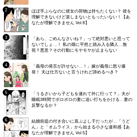
ほぼ手ぶらなのに彼女の荷物は持ちたくない？ 彼を
理解できないけど楽しまないともったいない！【あ
なたが理解できません Vol.8】
「あら、ごめんなさいね？」って絶対悪いと思って
ないでしょ…！ 私の畑に平然と踏み入る隣人…無
視？悪意？その行動にモヤモヤが止まらない
「義母の発言が許せない…！」嫁が義母に怒り爆
発！ 夫は仕方ないと言うけれど諦めるべき？
「うるさいから子どもを連れて外に行って？」夫が
睡眠3時間でボロボロの妻に追い打ちをかける…妻の
反撃なるか？
結婚前提の付き合いに喜ぶよし子だったが…「うど
ん」と「オムライス」から始まる小さな違和感【あ
なたが理解できません Vol.5】