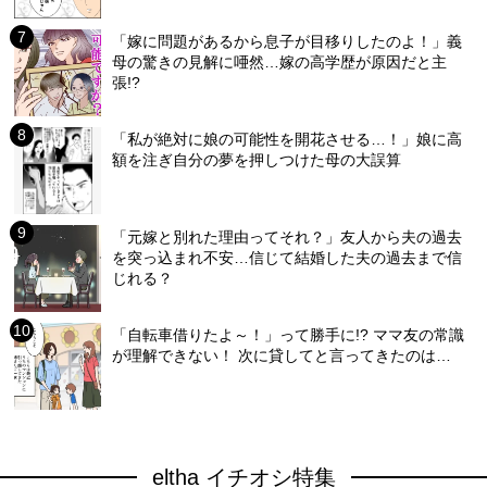
「嫁に問題があるから息子が目移りしたのよ！」義
母の驚きの見解に唖然…嫁の高学歴が原因だと主
張!?
「私が絶対に娘の可能性を開花させる…！」娘に高
額を注ぎ自分の夢を押しつけた母の大誤算
「元嫁と別れた理由ってそれ？」友人から夫の過去
を突っ込まれ不安…信じて結婚した夫の過去まで信
じれる？
「自転車借りたよ～！」って勝手に!? ママ友の常識
が理解できない！ 次に貸してと言ってきたのは…
eltha イチオシ特集