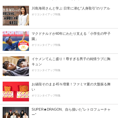
川島海荷さんと学ぶ 日常に潜む“人身取引”のリアル
オリコンタイアップ特集
マクドナルドが40年にわたり支える「小学生の甲子
園」
オリコンタイアップ特集
イケメンてんこ盛り！尊すぎる男子の純情ラブに胸
キュン
オリコンタイアップ特集
お値段そのまま45％増量！ファミマ夏の大盤振る舞
い
オリコンタイアップ特集
SUPER★DRAGON、自ら描いた”レトロフューチャ
ー”