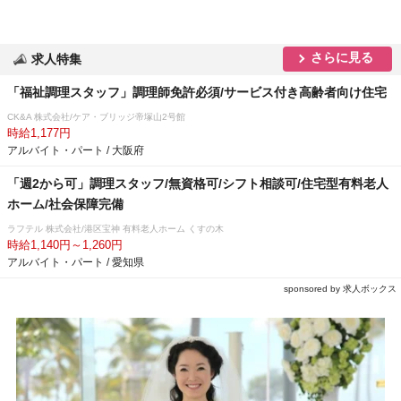
さらに見る
求人特集
「福祉調理スタッフ」調理師免許必須/サービス付き高齢者向け住宅
CK&A 株式会社/ケア・ブリッジ帝塚山2号館
時給1,177円
アルバイト・パート / 大阪府
「週2から可」調理スタッフ/無資格可/シフト相談可/住宅型有料老人
ホーム/社会保障完備
ラフテル 株式会社/港区宝神 有料老人ホーム くすの木
時給1,140円～1,260円
アルバイト・パート / 愛知県
sponsored by 求人ボックス