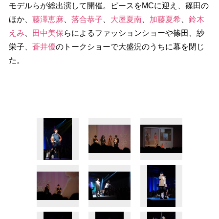
モデルらが総出演して開催。ピースをMCに迎え、篠田の
ほか、
藤澤恵麻
、
落合恭子
、
大屋夏南
、
加藤夏希
、
鈴木
えみ
、
田中美保
らによるファッションショーや篠田、紗
栄子、
蒼井優
のトークショーで大盛況のうちに幕を閉じ
た。