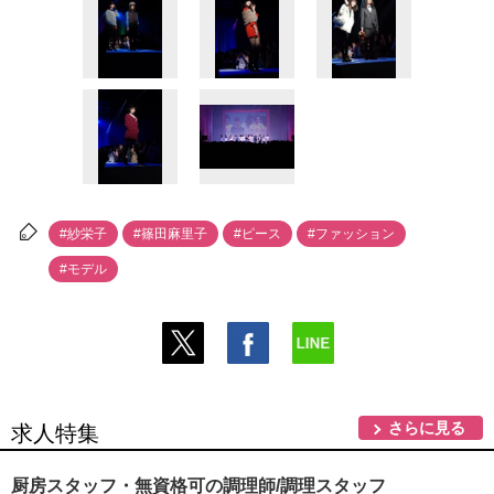
#紗栄子
#篠田麻里子
#ピース
#ファッション
#モデル
さらに見る
求人特集
厨房スタッフ・無資格可の調理師/調理スタッフ