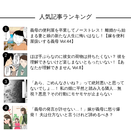
人気記事ランキング
義母の便利屋を卒業してノーストレス！ 離婚から始
まる妻と娘の新たな人生に悔いはなし！【嫁を便利
屋扱いする義母 Vol.44】
ほぼ手ぶらなのに彼女の荷物は持ちたくない？ 彼を
理解できないけど楽しまないともったいない！【あ
なたが理解できません Vol.8】
「あら、ごめんなさいね？」って絶対悪いと思って
ないでしょ…！ 私の畑に平然と踏み入る隣人…無
視？悪意？その行動にモヤモヤが止まらない
「義母の発言が許せない…！」嫁が義母に怒り爆
発！ 夫は仕方ないと言うけれど諦めるべき？