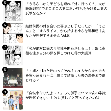
「うるさいから子どもを連れて外に行って？」夫が
睡眠3時間でボロボロの妻に追い打ちをかける…妻の
反撃なるか？
結婚前提の付き合いに喜ぶよし子だったが…「うど
ん」と「オムライス」から始まる小さな違和感【あ
なたが理解できません Vol.5】
「私が絶対に娘の可能性を開花させる…！」娘に高
額を注ぎ自分の夢を押しつけた母の大誤算
「元嫁と別れた理由ってそれ？」友人から夫の過去
を突っ込まれ不安…信じて結婚した夫の過去まで信
じれる？
「自転車借りたよ～！」って勝手に!? ママ友の常識
が理解できない！ 次に貸してと言ってきたのは…