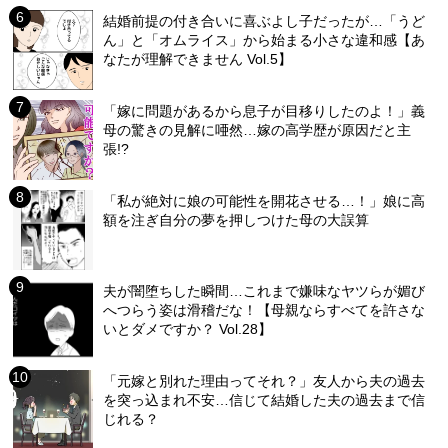
結婚前提の付き合いに喜ぶよし子だったが…「うど
ん」と「オムライス」から始まる小さな違和感【あ
なたが理解できません Vol.5】
「嫁に問題があるから息子が目移りしたのよ！」義
母の驚きの見解に唖然…嫁の高学歴が原因だと主
張!?
「私が絶対に娘の可能性を開花させる…！」娘に高
額を注ぎ自分の夢を押しつけた母の大誤算
夫が闇堕ちした瞬間…これまで嫌味なヤツらが媚び
へつらう姿は滑稽だな！【母親ならすべてを許さな
いとダメですか？ Vol.28】
「元嫁と別れた理由ってそれ？」友人から夫の過去
を突っ込まれ不安…信じて結婚した夫の過去まで信
じれる？