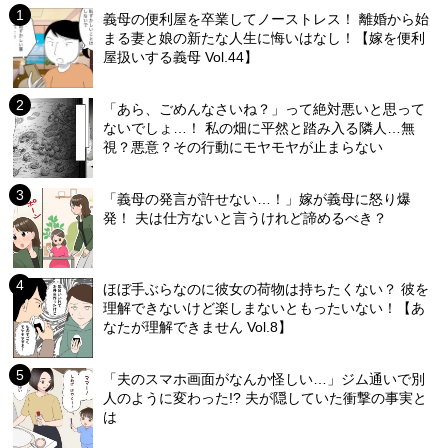
義母の便利屋を卒業してノーストレス！ 離婚から始
まる妻と娘の新たな人生に悔いはなし！【嫁を便利
屋扱いする義母 Vol.44】
「あら、ごめんなさいね？」って絶対悪いと思って
ないでしょ…！ 私の畑に平然と踏み入る隣人…無
視？悪意？その行動にモヤモヤが止まらない
「義母の発言が許せない…！」嫁が義母に怒り爆
発！ 夫は仕方ないと言うけれど諦めるべき？
ほぼ手ぶらなのに彼女の荷物は持ちたくない？ 彼を
理解できないけど楽しまないともったいない！【あ
なたが理解できません Vol.8】
「夫のスマホ画面がなんか怪しい…」ジム通いで別
人のように変わった!? 夫が隠していた衝撃の事実と
は