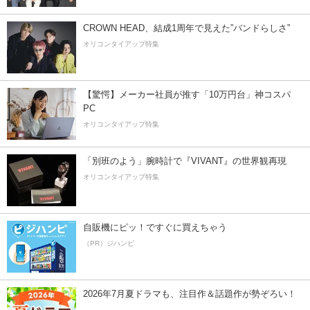
CROWN HEAD、結成1周年で見えた”バンドらしさ”
オリコンタイアップ特集
【驚愕】メーカー社員が推す「10万円台」神コスパ
PC
オリコンタイアップ特集
「別班のよう」腕時計で『VIVANT』の世界観再現
オリコンタイアップ特集
自販機にピッ！ですぐに買えちゃう
（PR）ジハンピ
2026年7月夏ドラマも、注目作＆話題作が勢ぞろい！