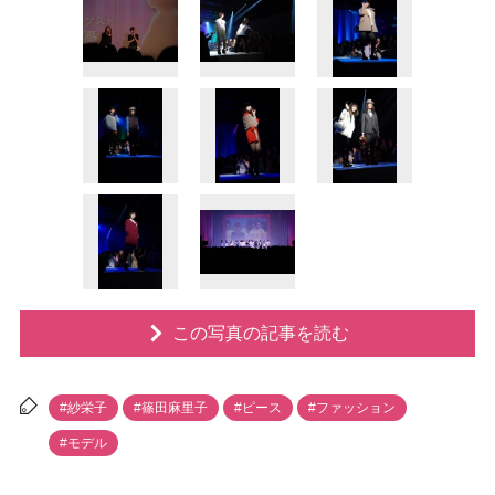
この写真の記事を読む
#紗栄子
#篠田麻里子
#ピース
#ファッション
#モデル