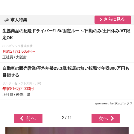
さらに見る
求人特集
生協商品の配送ドライバー/1.5t/固定ルート/日勤のみ/土日休み/AT限
定OK
SBSゼンツウ株式会社
月給27万1,685円～
正社員 / 大阪府
自動車の販売営業/平均年齢29.3歳/転居の無い転職で年収800万円も
目指せる
ボルボ・セレクト大田・川崎
年収816万2,000円
正社員 / 神奈川県
sponsored by 求人ボックス
2 / 11
前へ
次へ