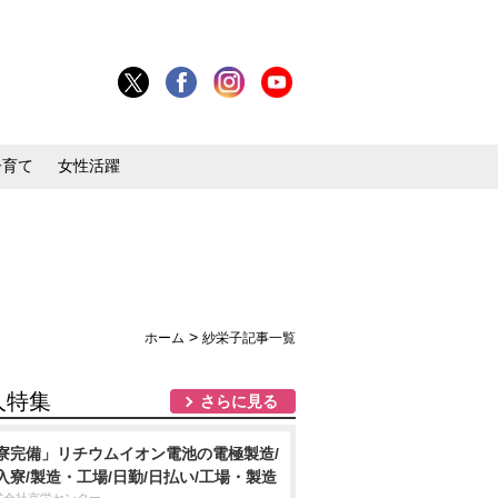
子育て
女性活躍
>
ホーム
紗栄子記事一覧
人特集
さらに見る
寮完備」リチウムイオン電池の電極製造/
入寮/製造・工場/日勤/日払い/工場・製造