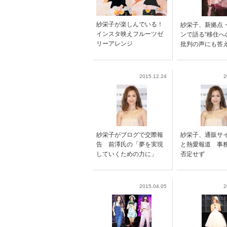
紗栄子が楽しんでいる！
紗栄子、新拠点
インスタ映えフルーツゼ
ンで語る“移住
リーアレンジ
批判の声にも答
2015.12.24
2
紗栄子がブログで交際報
紗栄子、通販サ
告 前澤氏の「夢を実現
と熱愛報道 事
していくための力に」
否定せず
2015.04.05
2