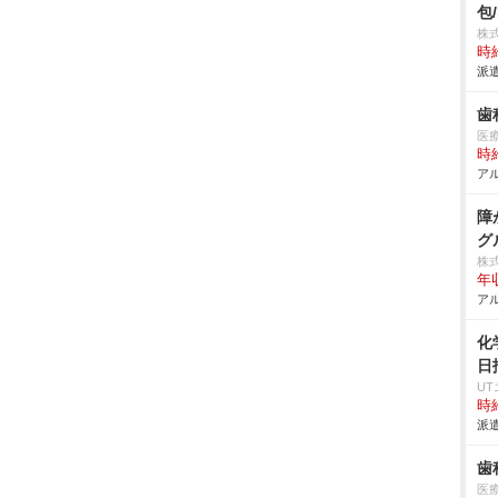
包
株
時給
派遣
歯
医
時給
アル
障
グ
株
年収
アル
化
日
U
時給
派遣
歯
医