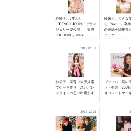
紗栄子、6年ぶり
紗栄子、大きな
『PEACH JOHN』でラン
て『sweet』卒
ジェリー姿公開 『美胸
の表紙を編集長
JOURNAL』Vol.4
バック
2019.01.31
2
紗栄子、美背中大胆披露
ゴディバ、初の
でケーキ作り 淡いバレ
ット発売 200
ンタインの思い出明かす
ョコレートケー
2017.12.22