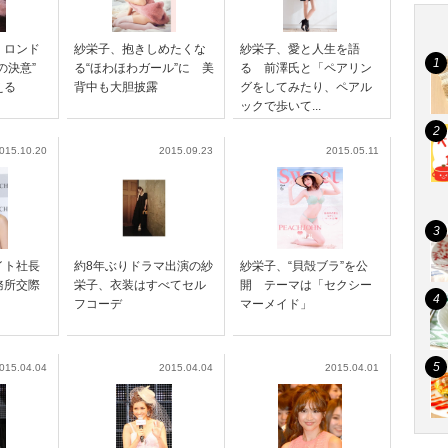
・ロンド
紗栄子、抱きしめたくな
紗栄子、愛と人生を語
への決意”
る“ほわほわガール”に 美
る 前澤氏と「ペアリン
える
背中も大胆披露
グをしてみたり、ペアル
ックで歩いて...
015.10.20
2015.09.23
2015.05.11
イト社長
約8年ぶりドラマ出演の紗
紗栄子、“貝殻ブラ”を公
務所交際
栄子、衣装はすべてセル
開 テーマは「セクシー
フコーデ
マーメイド」
015.04.04
2015.04.04
2015.04.01