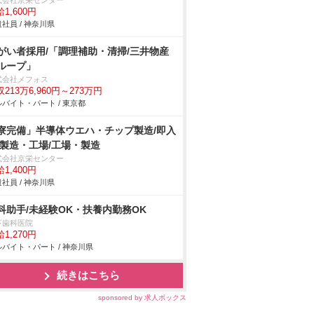
式会社京栄センター
1,600円
社員 / 神奈川県
がい者採用/「調理補助・清掃/三井物産
ループ」
式会社メフォス
213万6,960円～273万円
バイト・パート / 東京都
寮完備」半導体ウエハ・チップ製造/即入
/製造・工場/工場・製造
式会社京栄センター
1,400円
社員 / 神奈川県
科助手/未経験OK・扶養内勤務OK
下歯科医院
1,270円
バイト・パート / 神奈川県
続きはこちら
sponsored by 求人ボックス