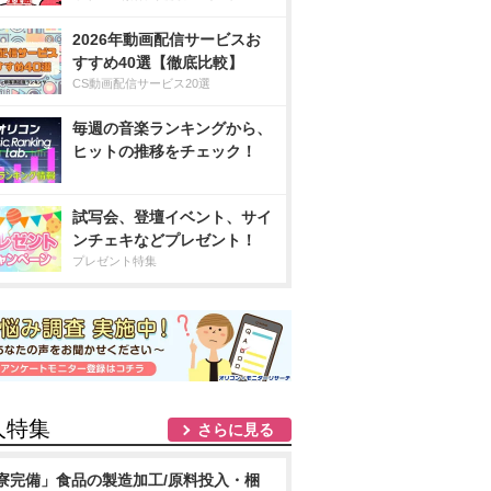
2026年動画配信サービスお
すすめ40選【徹底比較】
CS動画配信サービス20選
毎週の音楽ランキングから、
ヒットの推移をチェック！
試写会、登壇イベント、サイ
ンチェキなどプレゼント！
プレゼント特集
人特集
さらに見る
寮完備」食品の製造加工/原料投入・梱