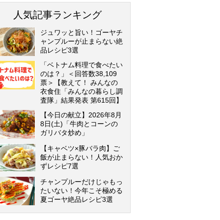
人気記事ランキング
ジュワッと旨い！ゴーヤチ
ャンプルーが止まらない絶
品レシピ3選
「ベトナム料理で食べたい
のは？」＜回答数38,109
票＞【教えて！ みんなの
衣食住「みんなの暮らし調
査隊」結果発表 第615回】
【今日の献立】2026年8月
8日(土)「牛肉とコーンの
ガリバタ炒め」
【キャベツ×豚バラ肉】ご
飯が止まらない！人気おか
ずレシピ7選
チャンプルーだけじゃもっ
たいない！今年こそ極める
夏ゴーヤ絶品レシピ3選