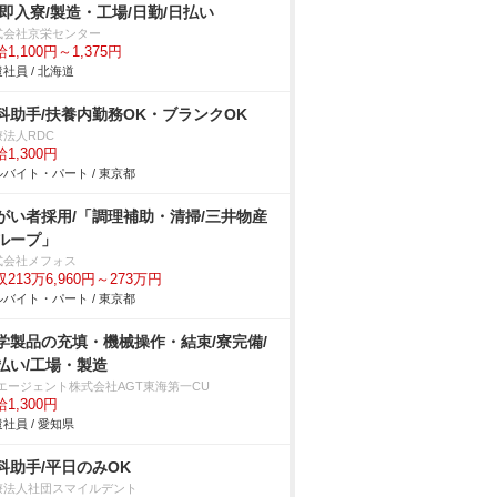
/即入寮/製造・工場/日勤/日払い
式会社京栄センター
1,100円～1,375円
社員 / 北海道
科助手/扶養内勤務OK・ブランクOK
療法人RDC
1,300円
バイト・パート / 東京都
がい者採用/「調理補助・清掃/三井物産
ループ」
式会社メフォス
213万6,960円～273万円
バイト・パート / 東京都
学製品の充填・機械操作・結束/寮完備/
払い/工場・製造
Tエージェント株式会社AGT東海第一CU
1,300円
社員 / 愛知県
科助手/平日のみOK
療法人社団スマイルデント