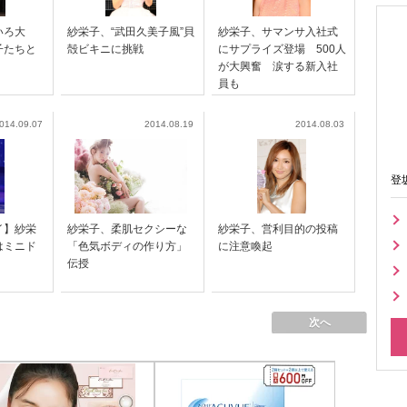
いろ大
紗栄子、“武田久美子風”貝
紗栄子、サマンサ入社式
子たちと
殻ビキニに挑戦
にサプライズ登場 500人
が大興奮 涙する新入社
員も
014.09.07
2014.08.19
2014.08.03
登
イ】紗栄
紗栄子、柔肌セクシーな
紗栄子、営利目的の投稿
はミニド
「色気ボディの作り方」
に注意喚起
伝授
次へ