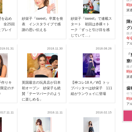
株
時給
派遣
愛を込め
紗栄子『sweet』卒業を発
紗栄子『sweet』で連載ス
障
業 全25回
表 インスタライブで感
タート 初回は赤裸々ト
グ
とプレイ
謝の思い伝える
ーク「ずっと引け目を感
株
じていて…」
年収
アル
019.01.31
2018.11.30
2018.08.26
「
寮
株
時給
派遣
手作りキ
英国最古の玩具店が日本
【神コレ18 A／W】トッ
歯
個限定のチ
初オープン 紗栄子も絶
プバッターは紗栄子 111
キ
賛「テーマパークのよう
組がランウェイに登場
竹
時給
に楽しめる」
アル
2017.11.11
2016.11.11
2016.02.15