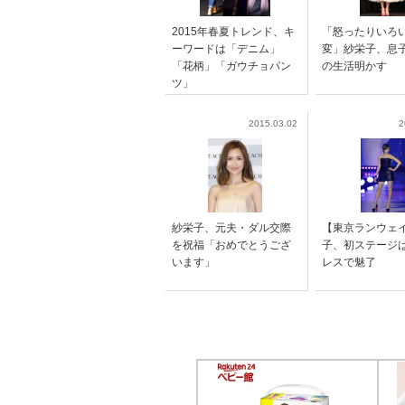
2015年春夏トレンド、キ
「怒ったりいろ
ーワードは「デニム」
変」紗栄子、息
「花柄」「ガウチョパン
の生活明かす
ツ」
2015.03.02
2
紗栄子、元夫・ダル交際
【東京ランウェ
を祝福「おめでとうござ
子、初ステージ
います」
レスで魅了