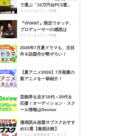
で選ぶ「10万円台PC3選」
オリコンタイアップ特集
『VIVANT』限定ウオッチ、
プロデューサーの感想は
オリコンタイアップ特集
2026年7月夏ドラマも、注目
作＆話題作が勢ぞろい！
【夏アニメ2026】7月期夏の
新アニメを一挙紹介！
芸能界を志す10代～20代を
応援！オーディション・スク
ール情報はDeview
漫画読み放題サブスクおすす
め11選【徹底比較】
オリコン顧客満足度ランキング