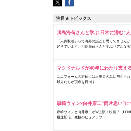
注目★トピックス
川島海荷さんと学ぶ 日常に潜む“人
「人身取引」って海外の話だと思ってませんか
起きています。川島海荷さんと学ぶリアルな実
マクドナルドが40年にわたり支え
ユニフォームの右袖には出場者のみに与えられ
球児たちが頂点を目指す
森崎ウィン×向井康二“両片思い”
森崎ウィンと向井康二がW主演！映画『（LOVE S
最速配信。究極のピュアラブ！