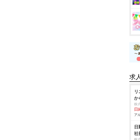
求
リ
か
株
日給
アル
日
社
株