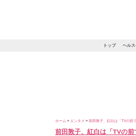
トップ
ヘルス
メイク・コスメ・スキ
ホーム
>
エンタメ
>
前田敦子、紅白は「TVの前
前田敦子、紅白は「TVの前