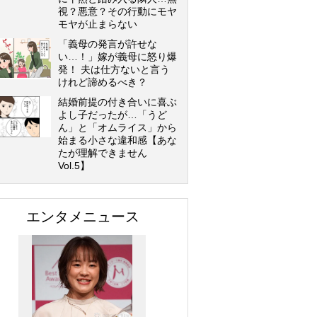
視？悪意？その行動にモヤ
モヤが止まらない
「義母の発言が許せな
い…！」嫁が義母に怒り爆
発！ 夫は仕方ないと言う
けれど諦めるべき？
結婚前提の付き合いに喜ぶ
よし子だったが…「うど
ん」と「オムライス」から
始まる小さな違和感【あな
たが理解できません
Vol.5】
エンタメニュース