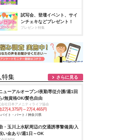
試写会、登壇イベント、サイ
ンチェキなどプレゼント！
プレゼント特集
人特集
さらに見る
ニューアルオープン/夜勤専従介護/週1回
ら/無資格OK/髪色自由
式会社日本アメニティライフ協会
2万4,375円～2万4,465円
バイト・パート / 神奈川県
勤・玉川上水駅周辺の交通誘導警備員/入
祝い金あり/週1日～OK
式会社MSK