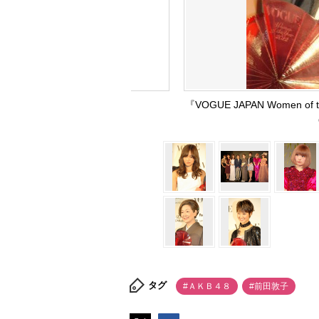
『VOGUE JAPAN Women 
タグ
#ＡＫＢ４８
#前田敦子