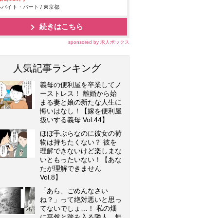
バイト・パート / 東京都
続きはこちら
sponsored by 求人ボックス
人気記事ランキング
義母の便利屋を卒業してノ
ーストレス！ 離婚から始
まる妻と娘の新たな人生に
悔いはなし！【嫁を便利屋
扱いする義母 Vol.44】
ほぼ手ぶらなのに彼女の荷
物は持ちたくない？ 彼を
理解できないけど楽しまな
いともったいない！【あな
たが理解できません
Vol.8】
「あら、ごめんなさい
ね？」って絶対悪いと思っ
てないでしょ…！ 私の畑
に平然と踏み入る隣人…無