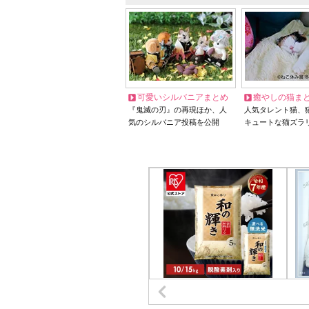
可愛いシルバニアまとめ
癒やしの猫ま
『鬼滅の刃』の再現ほか、人
人気タレント猫、
気のシルバニア投稿を公開
キュートな猫ズラ