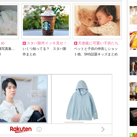
とめ
スタバ新作イッキ見せ！
天使級に可愛い子供たち
猫写真集…
いくつ知ってる？ スタバ新
ペットと子供の仲良しショッ
リ
作まとめ
ト他、SNS話題キッズまとめ