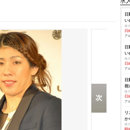
求
日
い
株
日給
アル
日
い
株
日給
アル
日
祝
株
日給
アル
リ
か
株
時給