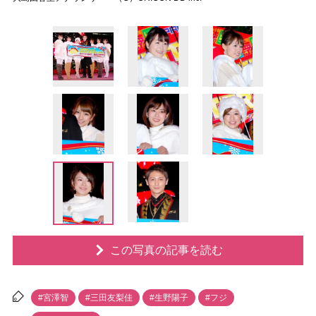
この写真の記事を読む
#宮澤智
#三田友梨佳
#生野陽子
#フジ