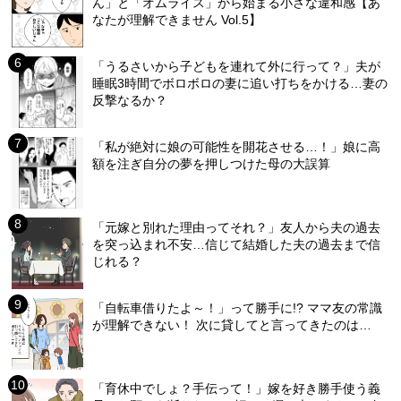
ん」と「オムライス」から始まる小さな違和感【あ
なたが理解できません Vol.5】
「うるさいから子どもを連れて外に行って？」夫が
睡眠3時間でボロボロの妻に追い打ちをかける…妻の
反撃なるか？
「私が絶対に娘の可能性を開花させる…！」娘に高
額を注ぎ自分の夢を押しつけた母の大誤算
「元嫁と別れた理由ってそれ？」友人から夫の過去
を突っ込まれ不安…信じて結婚した夫の過去まで信
じれる？
「自転車借りたよ～！」って勝手に!? ママ友の常識
が理解できない！ 次に貸してと言ってきたのは…
「育休中でしょ？手伝って！」嫁を好き勝手使う義