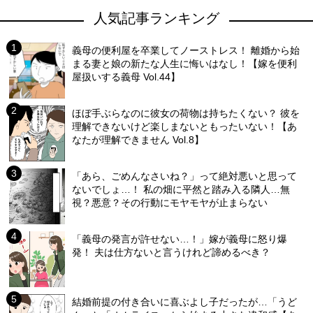
人気記事ランキング
義母の便利屋を卒業してノーストレス！ 離婚から始
まる妻と娘の新たな人生に悔いはなし！【嫁を便利
屋扱いする義母 Vol.44】
ほぼ手ぶらなのに彼女の荷物は持ちたくない？ 彼を
理解できないけど楽しまないともったいない！【あ
なたが理解できません Vol.8】
「あら、ごめんなさいね？」って絶対悪いと思って
ないでしょ…！ 私の畑に平然と踏み入る隣人…無
視？悪意？その行動にモヤモヤが止まらない
「義母の発言が許せない…！」嫁が義母に怒り爆
発！ 夫は仕方ないと言うけれど諦めるべき？
結婚前提の付き合いに喜ぶよし子だったが…「うど