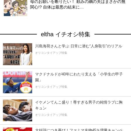
母のお願いを断りたい！ 頼みの綱の夫はまさかの無
関心!? 自体は最悪の結末に…
eltha イチオシ特集
川島海荷さんと学ぶ 日常に潜む“人身取引”のリアル
オリコンタイアップ特集
マクドナルドが40年にわたり支える「小学生の甲子
園」
オリコンタイアップ特集
イケメンてんこ盛り！尊すぎる男子の純情ラブに胸
キュン
オリコンタイアップ特集
大好評につき再び！ファミマ名物45％増量キャンペ