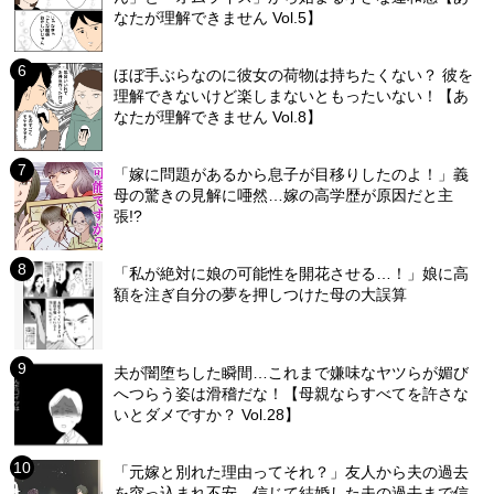
なたが理解できません Vol.5】
ほぼ手ぶらなのに彼女の荷物は持ちたくない？ 彼を
理解できないけど楽しまないともったいない！【あ
なたが理解できません Vol.8】
「嫁に問題があるから息子が目移りしたのよ！」義
母の驚きの見解に唖然…嫁の高学歴が原因だと主
張!?
「私が絶対に娘の可能性を開花させる…！」娘に高
額を注ぎ自分の夢を押しつけた母の大誤算
夫が闇堕ちした瞬間…これまで嫌味なヤツらが媚び
へつらう姿は滑稽だな！【母親ならすべてを許さな
いとダメですか？ Vol.28】
「元嫁と別れた理由ってそれ？」友人から夫の過去
を突っ込まれ不安…信じて結婚した夫の過去まで信