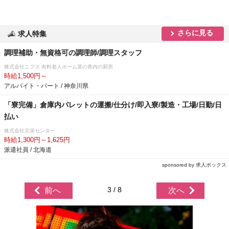
さらに見る
求人特集
調理補助・無資格可の調理師/調理スタッフ
株式会社ニフス 有料老人ホーム菜の香内の厨房
時給1,500円～
アルバイト・パート / 神奈川県
「寮完備」倉庫内パレットの運搬/仕分け/即入寮/製造・工場/日勤/日
払い
株式会社京栄センター
時給1,300円～1,625円
派遣社員 / 北海道
sponsored by 求人ボックス
3 / 8
前へ
次へ