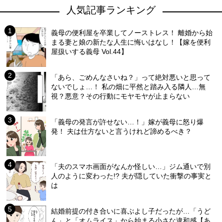
人気記事ランキング
義母の便利屋を卒業してノーストレス！ 離婚から始
まる妻と娘の新たな人生に悔いはなし！【嫁を便利
屋扱いする義母 Vol.44】
「あら、ごめんなさいね？」って絶対悪いと思って
ないでしょ…！ 私の畑に平然と踏み入る隣人…無
視？悪意？その行動にモヤモヤが止まらない
「義母の発言が許せない…！」嫁が義母に怒り爆
発！ 夫は仕方ないと言うけれど諦めるべき？
「夫のスマホ画面がなんか怪しい…」ジム通いで別
人のように変わった!? 夫が隠していた衝撃の事実と
は
結婚前提の付き合いに喜ぶよし子だったが…「うど
ん」と「オムライス」から始まる小さな違和感【あ