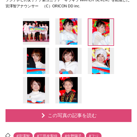
フジテレビの女子アナ新ユニット『キラキラ WINTER SEVEN』を結成した
宮澤智アナウンサー （C）ORICON DD inc.
この写真の記事を読む
#宮澤智
#三田友梨佳
#生野陽子
#フジ