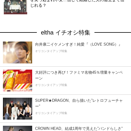
じれる？
eltha イチオシ特集
向井康二イケメンすぎ！純愛『（LOVE SONG）』
オリコンタイアップ特集
大好評につき再び！ファミマ名物45％増量キャンペ
ーン
オリコンタイアップ特集
SUPER★DRAGON、自ら描いた”レトロフューチャ
ー”
オリコンタイアップ特集
CROWN HEAD、結成1周年で見えた”バンドらしさ”