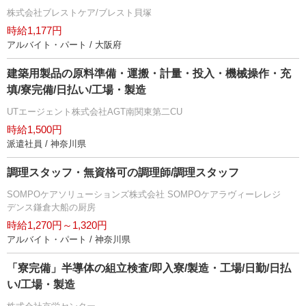
株式会社ブレストケア/ブレスト貝塚
時給1,177円
アルバイト・パート / 大阪府
建築用製品の原料準備・運搬・計量・投入・機械操作・充
填/寮完備/日払い/工場・製造
UTエージェント株式会社AGT南関東第二CU
時給1,500円
派遣社員 / 神奈川県
調理スタッフ・無資格可の調理師/調理スタッフ
SOMPOケアソリューションズ株式会社 SOMPOケアラヴィーレレジ
デンス鎌倉大船の厨房
時給1,270円～1,320円
アルバイト・パート / 神奈川県
「寮完備」半導体の組立検査/即入寮/製造・工場/日勤/日払
い/工場・製造