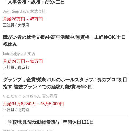
「人事労務・総務」/完休二日
Joy Reap Japan株式会社
月給28万円～45万円
正社員 / 大阪府
障がい者の就労支援/中高年活躍中/無資格・未経験OK/土日
祝休み
kotrio紹介品川支店
月給24万円～40万円
正社員 / 東京都
グランプリ金賞!焼鳥バルのホールスタッフ/“食のプロ”を目
指す!複数ブランドでの経験可能/賞与年3回
いただきコッコちゃん 宮の沢店
月給34万6,350円～45万5,000円
正社員 / 北海道
「学校職員/愛玩動物看護/」 年間休日121日