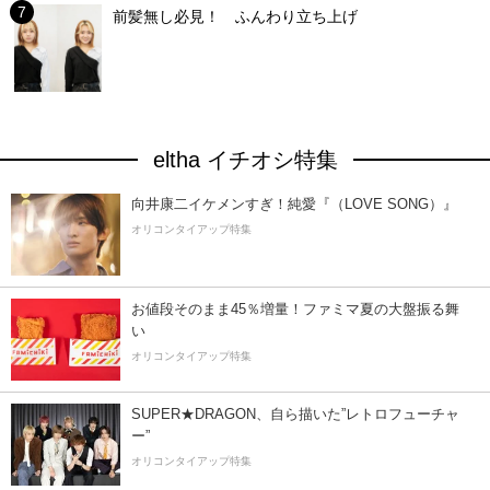
前髪無し必見！ ふんわり立ち上げ
eltha イチオシ特集
向井康二イケメンすぎ！純愛『（LOVE SONG）』
オリコンタイアップ特集
お値段そのまま45％増量！ファミマ夏の大盤振る舞
い
オリコンタイアップ特集
SUPER★DRAGON、自ら描いた”レトロフューチャ
ー”
オリコンタイアップ特集