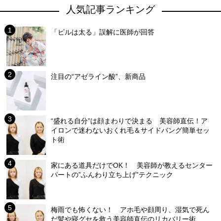
人気記事ランキング
「ピルは太る」誤解に医師が回答
注目の“アゼライン酸”、新商品
“盛れる自分”は顔まわりで決まる 美容師直伝！ア
イロンで迷わないおくれ毛＆サイドバング簡単セッ
ト術
家にある道具だけでOK！ 美容師が教えるセンター
パートの”ふんわり立ち上げ”テクニック
梅雨でも怖くない！ アホ毛や顔周り、湿気で死ん
だ髪や寝グセを救う美容師直伝のリカバリー術