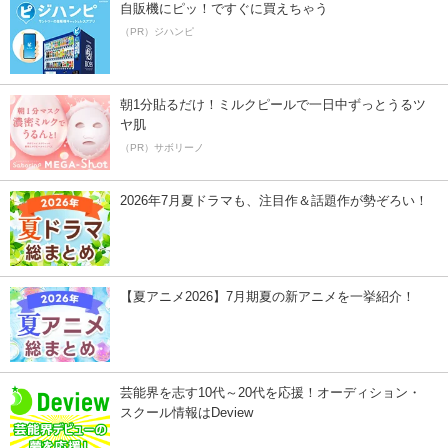
自販機にピッ！ですぐに買えちゃう
（PR）ジハンピ
朝1分貼るだけ！ミルクピールで一日中ずっとうるツ
ヤ肌
（PR）サボリーノ
2026年7月夏ドラマも、注目作＆話題作が勢ぞろい！
【夏アニメ2026】7月期夏の新アニメを一挙紹介！
芸能界を志す10代～20代を応援！オーディション・
スクール情報はDeview