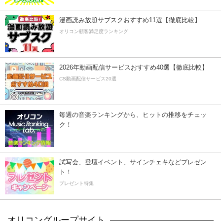
漫画読み放題サブスクおすすめ11選【徹底比較】
オリコン顧客満足度ランキング
2026年動画配信サービスおすすめ40選【徹底比較】
CS動画配信サービス20選
毎週の音楽ランキングから、ヒットの推移をチェッ
ク！
試写会、登壇イベント、サインチェキなどプレゼン
ト！
プレゼント特集
オリコングループサイト