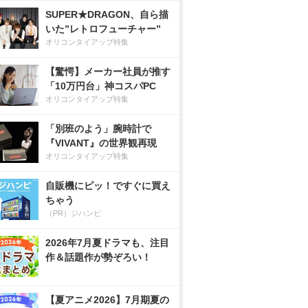
SUPER★DRAGON、自ら描
いた”レトロフューチャー”
オリコンタイアップ特集
【驚愕】メーカー社員が推す
「10万円台」神コスパPC
オリコンタイアップ特集
「別班のよう」腕時計で
『VIVANT』の世界観再現
オリコンタイアップ特集
自販機にピッ！ですぐに買え
ちゃう
（PR）ジハンピ
2026年7月夏ドラマも、注目
作＆話題作が勢ぞろい！
【夏アニメ2026】7月期夏の