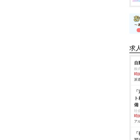
求
自
株
時給
派遣
「
ト
備
社
時給
アル
「