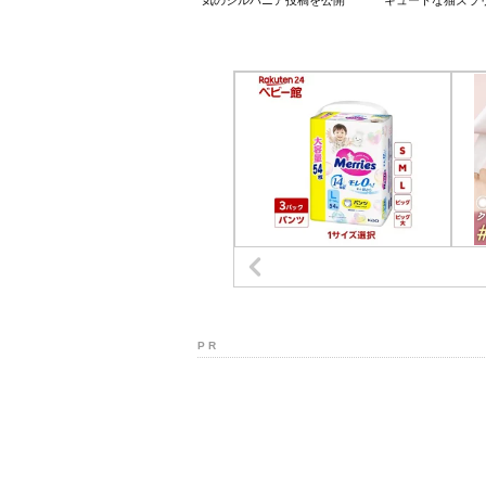
気のシルバニア投稿を公開
キュートな猫ズラ
P R