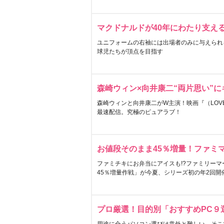
マクドナルドが40年にわたり支え
ユニフォームの右袖には出場者のみに与えられ
球児たちが頂点を目指す
森崎ウィン×向井康二“両片思い”
森崎ウィンと向井康二がW主演！映画『（LOVE S
最速配信。究極のピュアラブ！
お値段そのまま45％増量！ファミ
ファミチキにお弁当にアイスも!?ファミリーマ
45％増量作戦」が今夏、シリーズ初の年2回開
プロ厳選！目的別「おすすめPC９