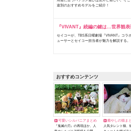
用途に合うパソコン選びは意外と難しい。そこ
途別のおすすめモデルをご紹介！
『VIVANT』続編の鍵は…世界観
セイコーが、TBS系日曜劇場『VIVANT』コ
ューサーとセイコー担当者が魅力を解説する。
おすすめコンテンツ
可愛いシルバニアまとめ
癒やしの猫ま
『鬼滅の刃』の再現ほか、人
人気タレント猫、