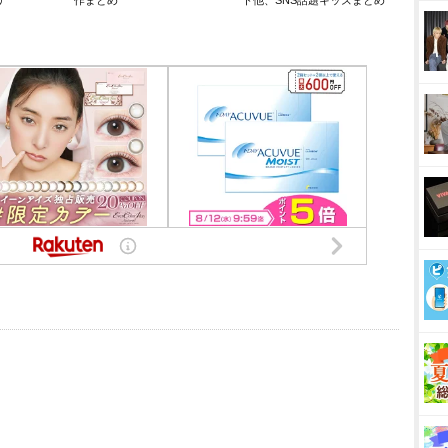
リ
作まとめ
ト他、SNS話題キッズまとめ