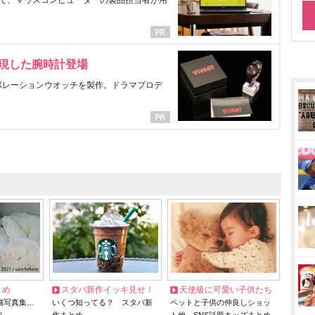
で、マウスコンピューターの製品担当者が用
表現した腕時計登場
ラボレーションウオッチを製作。ドラマプロデ
とめ
スタバ新作イッキ見せ！
天使級に可愛い子供たち
猫写真集…
いくつ知ってる？ スタバ新
ペットと子供の仲良しショッ