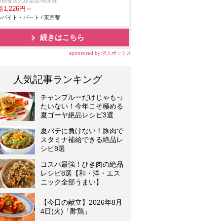
会福祉法人双葉会/寿楽荘
1,226円～
バイト・パート / 東京都
続きはこちら
sponsored by 求人ボックス
人気記事ランキング
チャンプルーだけじゃもっ
たいない！今年こそ極める
夏ゴーヤ絶品レシピ3選
夏バテに負けない！豚肉で
スタミナ補給できる絶品レ
シピ8選
コスパ最強！ひき肉の絶品
レシピ8選【和・洋・エス
ニック全部うまい】
【今日の献立】2026年8月
4日(火)「酢鶏」