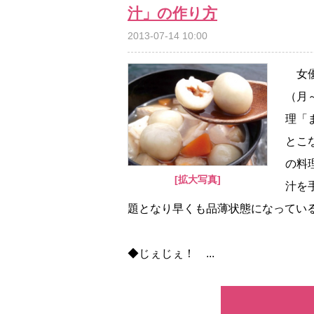
汁」の作り方
2013-07-14 10:00
女優
（月
理「
とこ
の料
[拡大写真]
汁を
題となり早くも品薄状態になってい
◆じぇじぇ！ ...