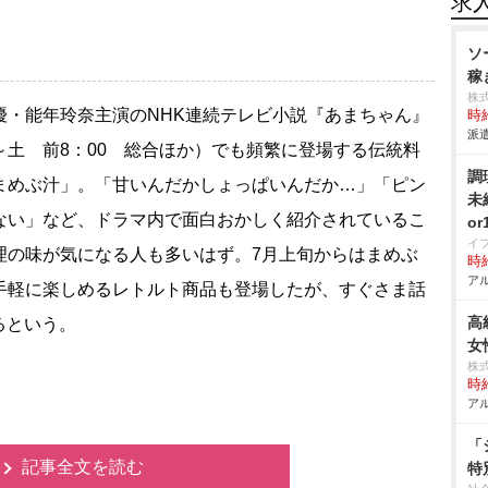
求
ソ
稼
株
・能年玲奈主演のNHK連続テレビ小説『あまちゃん』
時給
派遣
～土 前8：00 総合ほか）でも頻繁に登場する伝統料
調
まめぶ汁」。「甘いんだかしょっぱいんだか…」「ピン
未
ない」など、ドラマ内で面白おかしく紹介されているこ
o
イ
理の味が気になる人も多いはず。7月上旬からはまめぶ
時給
アル
手軽に楽しめるレトルト商品も登場したが、すぐさま話
高
るという。
女
株
時給
アル
「
記事全文を読む
特