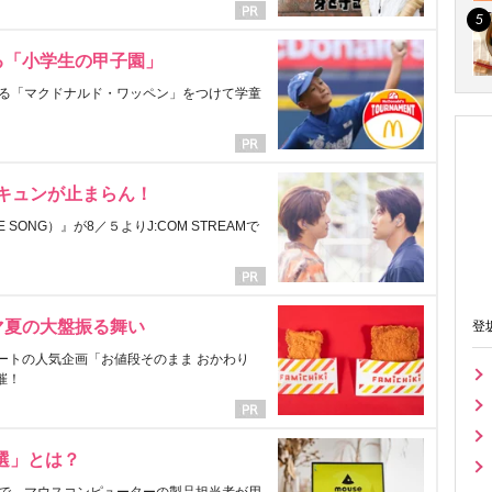
る「小学生の甲子園」
る「マクドナルド・ワッペン」をつけて学童
にキュンが止まらん！
ONG）』が8／５よりJ:COM STREAMで
マ夏の大盤振る舞い
登
ートの人気企画「お値段そのまま おかわり
催！
選」とは？