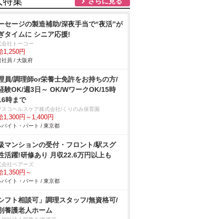
人特集
さらに見る
ーセージの製造補助/深夜手当で“夜活”が
ぎタイムに シニア応援!
式会社トーコー
1,250円
社員 / 大阪府
理員/調理師or栄養士免許をお持ちの方/
経験OK/週3日～ OK/WワークOK/15時
r16時まで
フスコヘルスケア株式会社/くりのみ保育園
1,300円～1,400円
バイト・パート / 東京都
級マンションの受付・フロント/駅スグ
性活躍!研修あり 月収22.6万円以上も
式会社ベアーズ
1,350円～
バイト・パート / 東京都
シフト相談可」調理スタッフ/無資格可/
別養護老人ホーム