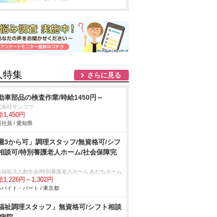
人特集
さらに見る
動車部品の検査作業/時給1450円～
式会社サンコウ
1,450円
社員 / 愛知県
週3から可」調理スタッフ/無資格可/シフ
相談可/特別養護老人ホーム/社会保障完
会福祉法人創生会/特別養護老人ホーム あだちホーム
1,226円～1,302円
バイト・パート / 東京都
福祉調理スタッフ」無資格可/シフト相談