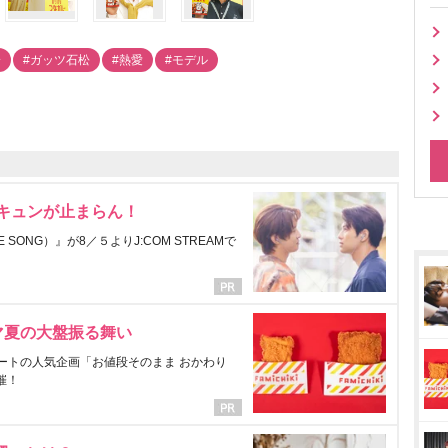
一
#ガッツ石松
#熱愛
#モデル
にキュンが止まらん！
ONG）』が8／５よりJ:COM STREAMで
マ夏の大盤振る舞い
ートの人気企画「お値段そのまま おかわり
催！