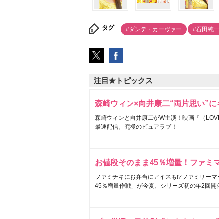
タグ
#ダンテ・カーヴァー
#石田純
注目★トピックス
森崎ウィン×向井康二“両片思い”
森崎ウィンと向井康二がW主演！映画『（LOVE S
最速配信。究極のピュアラブ！
お値段そのまま45％増量！ファミ
ファミチキにお弁当にアイスも!?ファミリーマ
45％増量作戦」が今夏、シリーズ初の年2回開