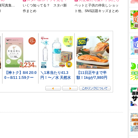
猫写真集…
いくつ知ってる？ スタバ新
ペットと子供の仲良しショッ
リ
作まとめ
ト他、SNS話題キッズまとめ