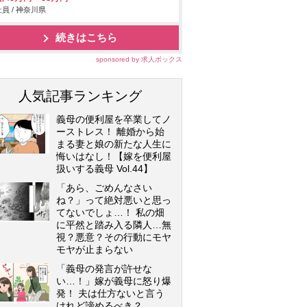
員 / 神奈川県
続きはこちら
sponsored by 求人ボックス
人気記事ランキング
義母の便利屋を卒業してノ
ーストレス！ 離婚から始
まる妻と娘の新たな人生に
悔いはなし！【嫁を便利屋
扱いする義母 Vol.44】
「あら、ごめんなさい
ね？」って絶対悪いと思っ
てないでしょ…！ 私の畑
に平然と踏み入る隣人…無
視？悪意？その行動にモヤ
モヤが止まらない
「義母の発言が許せな
い…！」嫁が義母に怒り爆
発！ 夫は仕方ないと言う
けれど諦めるべき？