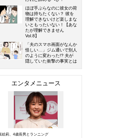
ほぼ手ぶらなのに彼女の荷
物は持ちたくない？ 彼を
理解できないけど楽しまな
いともったいない！【あな
たが理解できません
Vol.8】
「夫のスマホ画面がなんか
怪しい…」ジム通いで別人
のように変わった!? 夫が
隠していた衝撃の事実とは
エンタメニュース
坂絵莉、4歳長男とランニング