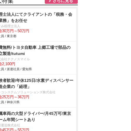
人特集
さらに見る
理士法人にてクライアントの「税務・会
業務」をお任せ
すみ税理士法人
給30万円～50万円
員 / 東京都
費無料/トヨタ自動車 上郷工場で部品の
製造/tutumi
式会社テクノスマイル
2,100円
員 / 派遣社員 / 愛知県
験者歓迎/年休125日/水素ディスペンサー
造企業の「経理」
キコシステムソリューションズ株式会社
給25万円～36万円
員 / 神奈川県
属車両の大型ドライバー/月45万可/東京
ーム年間シートあり
田運送株式会社
給45万円～55万円