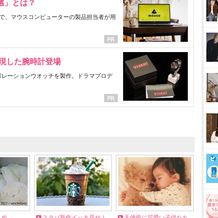
選」とは？
で、マウスコンピューターの製品担当者が用
表現した腕時計登場
ラボレーションウオッチを製作。ドラマプロデ
とめ
スタバ新作イッキ見せ！
天使級に可愛い子供たち