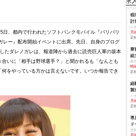
求
税
計
か
25日、都内で行われたソフトバンクモバイル『バリバリ
月
正社
なガレー』配布開始イベントに出席。先日、自身のブログ
寮
告したダレノガレは、報道陣から過去に読売巨人軍の坂本
組立
き合いに「相手は野球選手？」と聞かれるも「なんとも
株
時給
「何をやっている方かは言えないです。いつか報告でき
正社
経
製
ト
月
正社
専
ド
宮
月