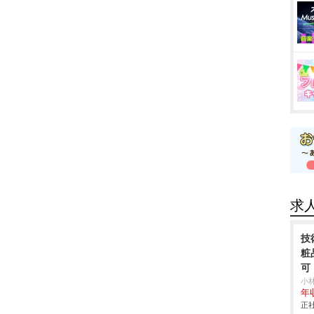
求
技
粧
可
小
年
正社