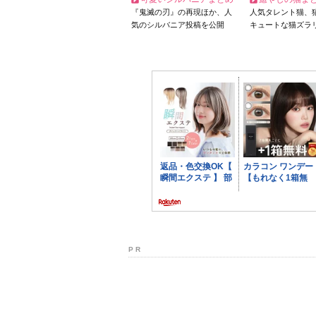
『鬼滅の刃』の再現ほか、人
人気タレント猫、
気のシルバニア投稿を公開
キュートな猫ズラ
P R