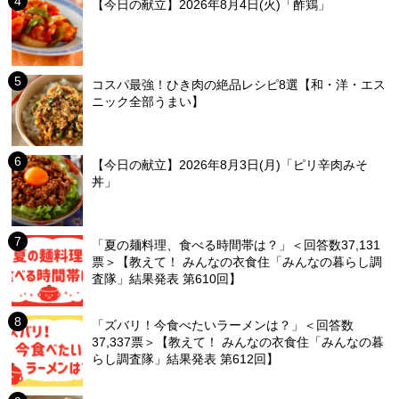
【今日の献立】2026年8月4日(火)「酢鶏」
コスパ最強！ひき肉の絶品レシピ8選【和・洋・エス
ニック全部うまい】
【今日の献立】2026年8月3日(月)「ピリ辛肉みそ
丼」
「夏の麺料理、食べる時間帯は？」＜回答数37,131
票＞【教えて！ みんなの衣食住「みんなの暮らし調
査隊」結果発表 第610回】
「ズバリ！今食べたいラーメンは？」＜回答数
37,337票＞【教えて！ みんなの衣食住「みんなの暮
らし調査隊」結果発表 第612回】