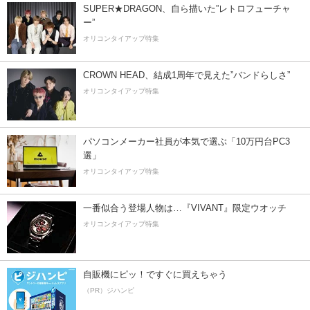
SUPER★DRAGON、自ら描いた”レトロフューチャ
ー”
オリコンタイアップ特集
CROWN HEAD、結成1周年で見えた”バンドらしさ”
オリコンタイアップ特集
パソコンメーカー社員が本気で選ぶ「10万円台PC3
選」
オリコンタイアップ特集
一番似合う登場人物は…『VIVANT』限定ウオッチ
オリコンタイアップ特集
自販機にピッ！ですぐに買えちゃう
（PR）ジハンピ