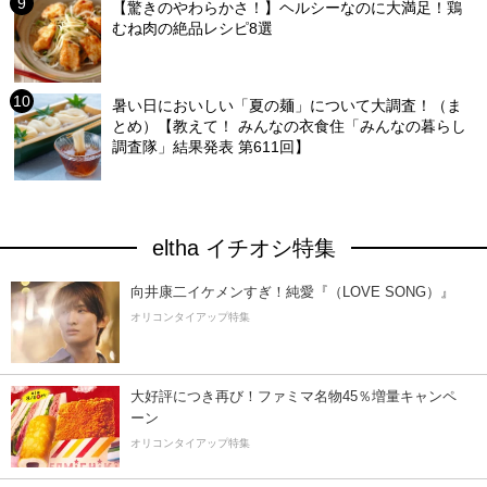
【驚きのやわらかさ！】ヘルシーなのに大満足！鶏
むね肉の絶品レシピ8選
暑い日においしい「夏の麺」について大調査！（ま
とめ）【教えて！ みんなの衣食住「みんなの暮らし
調査隊」結果発表 第611回】
eltha イチオシ特集
向井康二イケメンすぎ！純愛『（LOVE SONG）』
オリコンタイアップ特集
大好評につき再び！ファミマ名物45％増量キャンペ
ーン
オリコンタイアップ特集