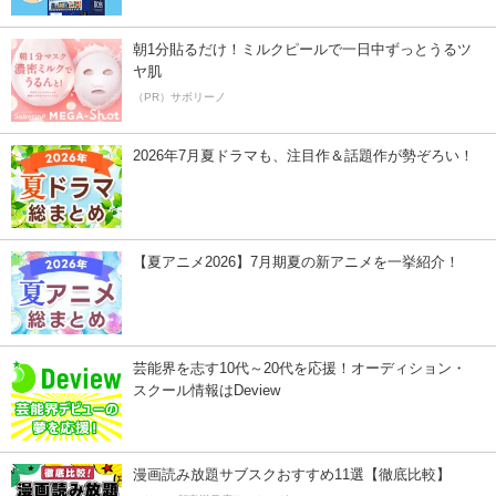
朝1分貼るだけ！ミルクピールで一日中ずっとうるツ
ヤ肌
（PR）サボリーノ
2026年7月夏ドラマも、注目作＆話題作が勢ぞろい！
【夏アニメ2026】7月期夏の新アニメを一挙紹介！
芸能界を志す10代～20代を応援！オーディション・
スクール情報はDeview
漫画読み放題サブスクおすすめ11選【徹底比較】