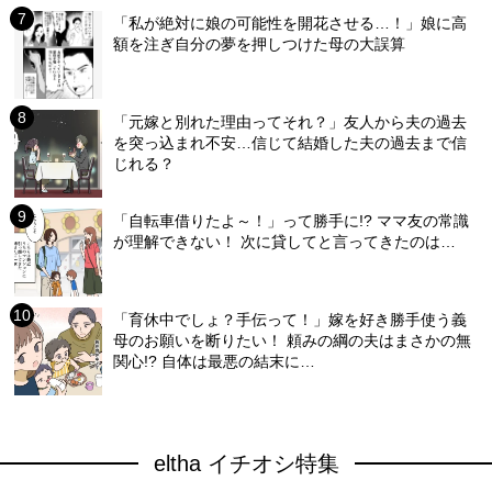
「私が絶対に娘の可能性を開花させる…！」娘に高
額を注ぎ自分の夢を押しつけた母の大誤算
「元嫁と別れた理由ってそれ？」友人から夫の過去
を突っ込まれ不安…信じて結婚した夫の過去まで信
じれる？
「自転車借りたよ～！」って勝手に!? ママ友の常識
が理解できない！ 次に貸してと言ってきたのは…
「育休中でしょ？手伝って！」嫁を好き勝手使う義
母のお願いを断りたい！ 頼みの綱の夫はまさかの無
関心!? 自体は最悪の結末に…
eltha イチオシ特集