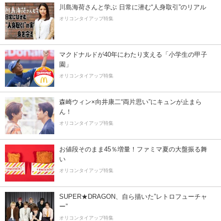
川島海荷さんと学ぶ 日常に潜む“人身取引”のリアル
オリコンタイアップ特集
マクドナルドが40年にわたり支える「小学生の甲子
園」
オリコンタイアップ特集
森崎ウィン×向井康二“両片思い”にキュンが止まら
ん！
オリコンタイアップ特集
お値段そのまま45％増量！ファミマ夏の大盤振る舞
い
オリコンタイアップ特集
SUPER★DRAGON、自ら描いた”レトロフューチャ
ー”
オリコンタイアップ特集