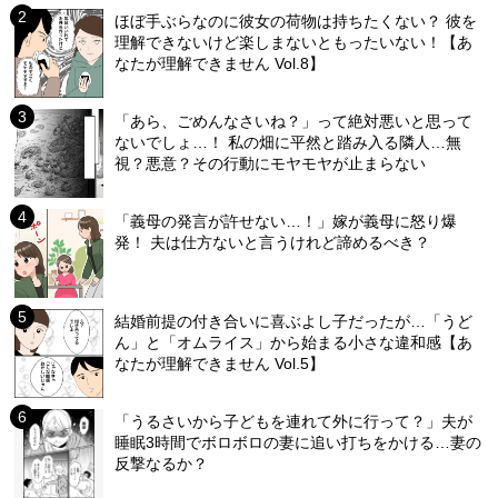
ほぼ手ぶらなのに彼女の荷物は持ちたくない？ 彼を
理解できないけど楽しまないともったいない！【あ
なたが理解できません Vol.8】
「あら、ごめんなさいね？」って絶対悪いと思って
ないでしょ…！ 私の畑に平然と踏み入る隣人…無
視？悪意？その行動にモヤモヤが止まらない
「義母の発言が許せない…！」嫁が義母に怒り爆
発！ 夫は仕方ないと言うけれど諦めるべき？
結婚前提の付き合いに喜ぶよし子だったが…「うど
ん」と「オムライス」から始まる小さな違和感【あ
なたが理解できません Vol.5】
「うるさいから子どもを連れて外に行って？」夫が
睡眠3時間でボロボロの妻に追い打ちをかける…妻の
反撃なるか？