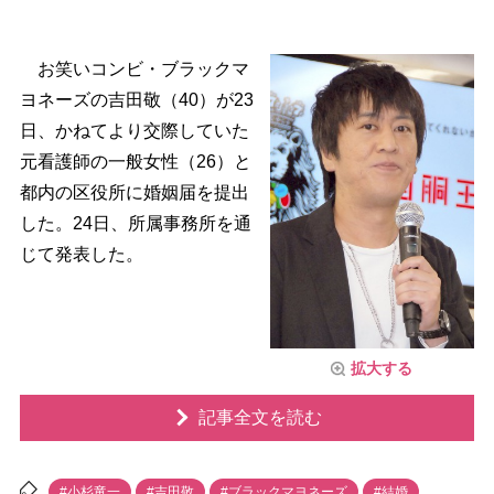
お笑いコンビ・ブラックマ
ヨネーズの吉田敬（40）が23
日、かねてより交際していた
元看護師の一般女性（26）と
都内の区役所に婚姻届を提出
した。24日、所属事務所を通
じて発表した。
拡大する
記事全文を読む
#小杉竜一
#吉田敬
#ブラックマヨネーズ
#結婚