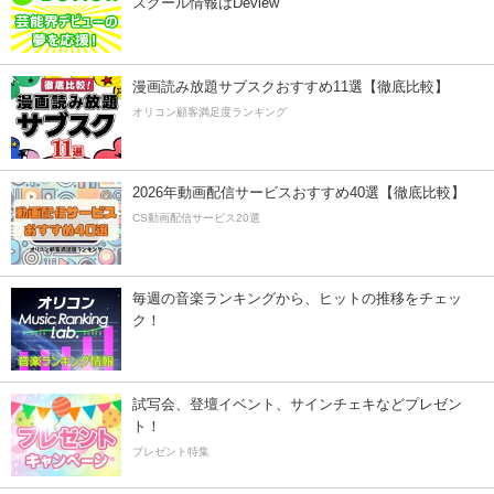
スクール情報はDeview
漫画読み放題サブスクおすすめ11選【徹底比較】
オリコン顧客満足度ランキング
2026年動画配信サービスおすすめ40選【徹底比較】
CS動画配信サービス20選
毎週の音楽ランキングから、ヒットの推移をチェッ
ク！
試写会、登壇イベント、サインチェキなどプレゼン
ト！
プレゼント特集