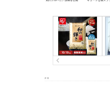
気のシルバニア投稿を公開
キュートな猫ズラ
P R