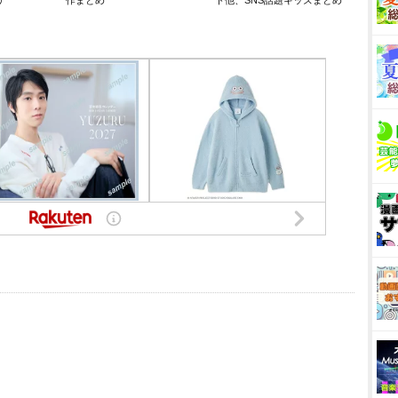
リ
作まとめ
ト他、SNS話題キッズまとめ