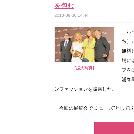
を包む
2013-08-30 14:44
ルイ・
ち）
無料
場に
[拡大写真]
ブを
浦春
ンファッションを披露した。
今回の展覧会で“ミューズ”として取り