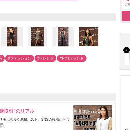
アル
馬
#ファッション
#トレンド
#elthaトレンド
身取引”のリアル
？実は恋愛や悪質ホスト、SNSの投稿からも
態。