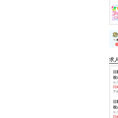
求
日
祝
株
日給
アル
日
祝
株
日給