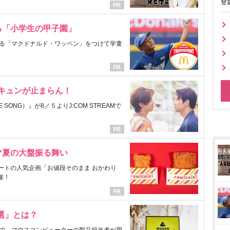
登
る「小学生の甲子園」
る「マクドナルド・ワッペン」をつけて学童
にキュンが止まらん！
ONG）』が8／５よりJ:COM STREAMで
マ夏の大盤振る舞い
ートの人気企画「お値段そのまま おかわり
催！
選」とは？