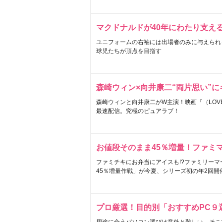
マクドナルドが40年にわたり支え
ユニフォームの右袖には出場者のみに与えられ
球児たちが頂点を目指す
森崎ウィン×向井康二“両片思い”
森崎ウィンと向井康二がW主演！映画『（LOVE S
最速配信。究極のピュアラブ！
お値段そのまま45％増量！ファミ
ファミチキにお弁当にアイスも!?ファミリーマ
45％増量作戦」が今夏、シリーズ初の年2回開
プロ厳選！目的別「おすすめPC９