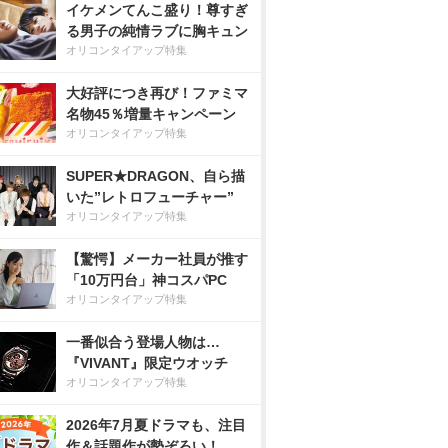
イケメンてんこ盛り！尊すぎ
る男子の純情ラブに胸キュン
オリコンタイアップ特集
大好評につき再び！ファミマ
名物45％増量キャンペーン
オリコンタイアップ特集
SUPER★DRAGON、自ら描
いた”レトロフューチャー”
オリコンタイアップ特集
【驚愕】メーカー社員が推す
「10万円台」神コスパPC
オリコンタイアップ特集
一番似合う登場人物は…
『VIVANT』限定ウオッチ
オリコンタイアップ特集
2026年7月夏ドラマも、注目
作＆話題作が勢ぞろい！