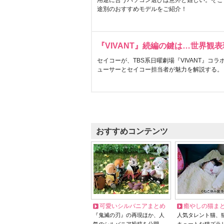
用途に合うパソコン選びは意外と難しい。そこ
途別のおすすめモデルをご紹介！
『VIVANT』続編の鍵は…世界観
セイコーが、TBS系日曜劇場『VIVANT』コ
ューサーとセイコー担当者が魅力を解説する。
おすすめコンテンツ
可愛いシルバニアまとめ
癒やしの猫ま
『鬼滅の刃』の再現ほか、人
人気タレント猫、