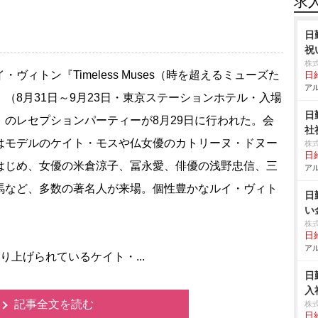
求
日
祝
株
ヴィトン『Timeless Muses（時を超えるミューズた
日給
アル
』（8月31日～9月23日・東京ステーションホテル・入場
日
）のレセプションパーティーが8月29日に行われた。会
社
はモデルのケイト・モスや仏女優のカトリーヌ・ドヌー
株
日給
はじめ、女優の米倉涼子、冨永愛、俳優の浅野忠信、三
アル
馬など、多数の著名人が来場。個性豊かなルイ・ヴィト
日
い
株
日給
アル
上げられているケイト・...
日
入
記事全文を読む
株
日給