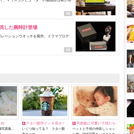
で、マウスコンピューターの製品担当者が用
表現した腕時計登場
ラボレーションウオッチを製作。ドラマプロデ
とめ
スタバ新作イッキ見せ！
天使級に可愛い子供たち
猫写真集…
いくつ知ってる？ スタバ新
ペットと子供の仲良しショッ