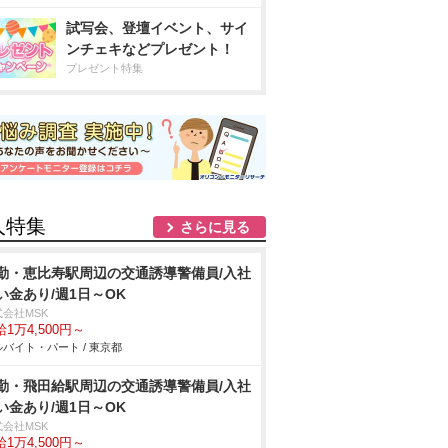
試写会、登壇イベント、サイ
ンチェキなどプレゼント！
プレゼント特集
人特集
さらに見る
勤・恵比寿駅周辺の交通誘導警備員/入社
い金あり/週1日～OK
式会社MSK
1万4,500円～
バイト・パート / 東京都
勤・飛田給駅周辺の交通誘導警備員/入社
い金あり/週1日～OK
式会社MSK
1万4,500円～