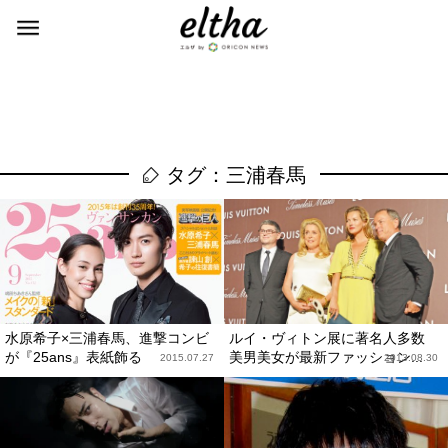
タグ：三浦春馬
水原希子×三浦春馬、進撃コンビ
ルイ・ヴィトン展に著名人多数
が『25ans』表紙飾る
美男美女が最新ファッション...
2015.07.27
2013.08.30