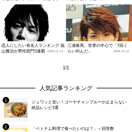
恋人にしたい有名人ランキング 福
三浦春馬、世界の中心で「7回く
山雅治が男性部門3連覇
らい叫んだ」
2008.12.13
2008.10.12
1/1
人気記事ランキング
ジュワッと旨い！ゴーヤチャンプルーが止まらない
絶品レシピ3選
「ベトナム料理で食べたいのは？」＜回答数