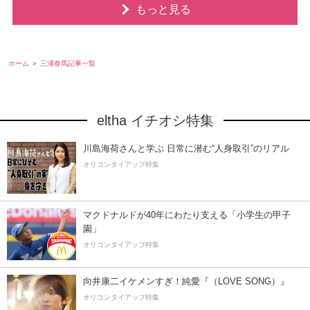
もっと見る
ホーム
三浦春馬記事一覧
eltha イチオシ特集
川島海荷さんと学ぶ 日常に潜む“人身取引”のリアル
オリコンタイアップ特集
マクドナルドが40年にわたり支える「小学生の甲子
園」
オリコンタイアップ特集
向井康二イケメンすぎ！純愛『（LOVE SONG）』
オリコンタイアップ特集