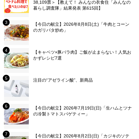
38,109票＞【教えて！ みんなの衣食住「みんなの
暮らし調査隊」結果発表 第615回】
【今日の献立】2026年8月8日(土)「牛肉とコーン
のガリバタ炒め」
【キャベツ×豚バラ肉】ご飯が止まらない！人気お
かずレシピ7選
注目の“アゼライン酸”、新商品
【今日の献立】2026年7月19日(日)「生ハムとツナ
の冷製トマトスパゲティー」
【今日の献立】2026年8月2日(日)「カジキのソテ