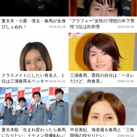
妻夫木・小栗・瑛太・春馬が全身
“アラフォー”女性の“理想の年下男
びしょぬれ！
性”1位は向井理
2013.03.28
2010.08.26
クラスメイトにしたい有名人、1
三浦春馬、普段の自分は「ヘタレ
位は三浦春馬＆ベッキー
だけど、肉食系」
2010.03.31
2009.10.06
妻夫木聡「生まれ変わったら春馬
中谷美紀、海老蔵＆春馬と「三角
になりたい」イケメン俳優4人...
関係の役やりたい」
2009.08.27
2009.06.12