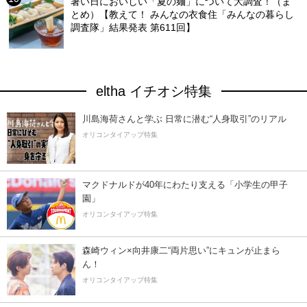
暑い日においしい「夏の麺」について大調査！（ま
とめ）【教えて！ みんなの衣食住「みんなの暮らし
調査隊」結果発表 第611回】
eltha イチオシ特集
川島海荷さんと学ぶ 日常に潜む“人身取引”のリアル
オリコンタイアップ特集
マクドナルドが40年にわたり支える「小学生の甲子
園」
オリコンタイアップ特集
森崎ウィン×向井康二“両片思い”にキュンが止まら
ん！
オリコンタイアップ特集