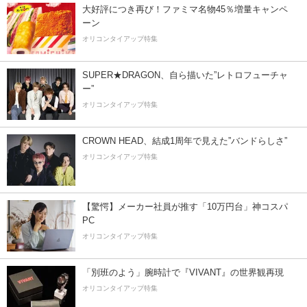
大好評につき再び！ファミマ名物45％増量キャンペ
ーン
オリコンタイアップ特集
SUPER★DRAGON、自ら描いた”レトロフューチャ
ー”
オリコンタイアップ特集
CROWN HEAD、結成1周年で見えた”バンドらしさ”
オリコンタイアップ特集
【驚愕】メーカー社員が推す「10万円台」神コスパ
PC
オリコンタイアップ特集
「別班のよう」腕時計で『VIVANT』の世界観再現
オリコンタイアップ特集