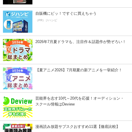
自販機にピッ！ですぐに買えちゃう
（PR）ジハンピ
2026年7月夏ドラマも、注目作＆話題作が勢ぞろい！
【夏アニメ2026】7月期夏の新アニメを一挙紹介！
芸能界を志す10代～20代を応援！オーディション・
スクール情報はDeview
漫画読み放題サブスクおすすめ11選【徹底比較】