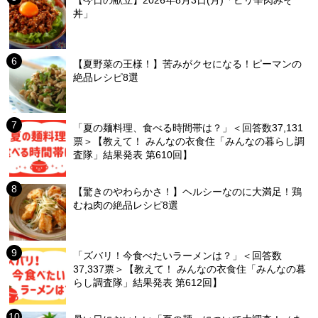
【今日の献立】2026年8月3日(月)「ピリ辛肉みそ
丼」
【夏野菜の王様！】苦みがクセになる！ピーマンの
絶品レシピ8選
「夏の麺料理、食べる時間帯は？」＜回答数37,131
票＞【教えて！ みんなの衣食住「みんなの暮らし調
査隊」結果発表 第610回】
【驚きのやわらかさ！】ヘルシーなのに大満足！鶏
むね肉の絶品レシピ8選
「ズバリ！今食べたいラーメンは？」＜回答数
37,337票＞【教えて！ みんなの衣食住「みんなの暮
らし調査隊」結果発表 第612回】