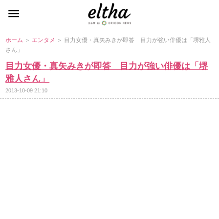
ホーム
＞
エンタメ
＞ 目力女優・真矢みきが即答 目力が強い俳優は「堺雅人
さん」
目力女優・真矢みきが即答 目力が強い俳優は「堺
雅人さん」
2013-10-09 21:10