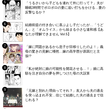
「うるさいから子どもを連れて外に行って？」夫が
睡眠3時間でボロボロの妻に追い打ちをかける…妻の
反撃なるか？
結婚前提の付き合いに喜ぶよし子だったが…「うど
ん」と「オムライス」から始まる小さな違和感【あ
なたが理解できません Vol.5】
「嫁に問題があるから息子が目移りしたのよ！」義
母の驚きの見解に唖然…嫁の高学歴が原因だと主
張!?
「私が絶対に娘の可能性を開花させる…！」娘に高
額を注ぎ自分の夢を押しつけた母の大誤算
「元嫁と別れた理由ってそれ？」友人から夫の過去
を突っ込まれ不安…信じて結婚した夫の過去まで信
じれる？