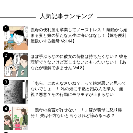
人気記事ランキング
義母の便利屋を卒業してノーストレス！ 離婚から始
まる妻と娘の新たな人生に悔いはなし！【嫁を便利
屋扱いする義母 Vol.44】
ほぼ手ぶらなのに彼女の荷物は持ちたくない？ 彼を
理解できないけど楽しまないともったいない！【あ
なたが理解できません Vol.8】
「あら、ごめんなさいね？」って絶対悪いと思って
ないでしょ…！ 私の畑に平然と踏み入る隣人…無
視？悪意？その行動にモヤモヤが止まらない
「義母の発言が許せない…！」嫁が義母に怒り爆
発！ 夫は仕方ないと言うけれど諦めるべき？