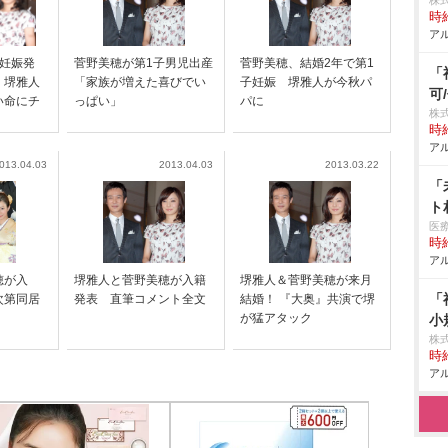
株
時給
アル
子妊娠発
菅野美穂が第1子男児出産
菅野美穂、結婚2年で第1
「
 堺雅人
「家族が増えた喜びでい
子妊娠 堺雅人が今秋パ
可
い命にチ
っぱい」
パに
株
時給
アル
013.04.03
2013.04.03
2013.03.22
「
ト
医
時給
アル
穂が入
堺雅人と菅野美穂が入籍
堺雅人＆菅野美穂が来月
「
次第同居
発表 直筆コメント全文
結婚！ 『大奥』共演で堺
が猛アタック
小
株
時給
アル