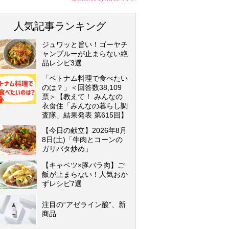
人気記事ランキング
ジュワッと旨い！ゴーヤチ
ャンプルーが止まらない絶
品レシピ3選
「ベトナム料理で食べたい
のは？」＜回答数38,109
票＞【教えて！ みんなの
衣食住「みんなの暮らし調
査隊」結果発表 第615回】
【今日の献立】2026年8月
8日(土)「牛肉とコーンの
ガリバタ炒め」
【キャベツ×豚バラ肉】ご
飯が止まらない！人気おか
ずレシピ7選
注目の“アゼライン酸”、新
商品