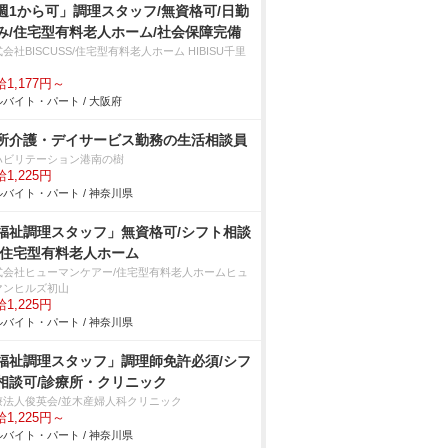
週1から可」調理スタッフ/無資格可/日勤
み/住宅型有料老人ホーム/社会保障完備
会社BISCUSS/住宅型有料老人ホーム HIBISU千里
1,177円～
バイト・パート / 大阪府
所介護・デイサービス勤務の生活相談員
ハビリテーション港南の樹
1,225円
バイト・パート / 神奈川県
福祉調理スタッフ」無資格可/シフト相談
/住宅型有料老人ホーム
式会社ヒューマンケアー/住宅型有料老人ホームヒュ
マンヒルズ初山
1,225円
バイト・パート / 神奈川県
福祉調理スタッフ」調理師免許必須/シフ
相談可/診療所・クリニック
療法人俊英会/並木産婦人科クリニック
1,225円～
バイト・パート / 神奈川県