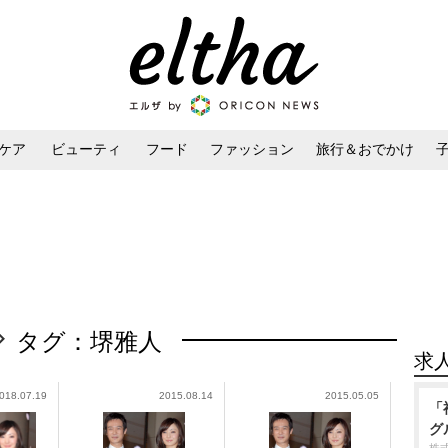
ケア
ビューティ
フード
ファッション
旅行＆おでかけ
ンケア
ダイエット・ボディケア
ヘアスタイル・ヘアアレンジ
タグ：堺雅人
求
018.07.19
2015.08.14
2015.05.05
「
グ