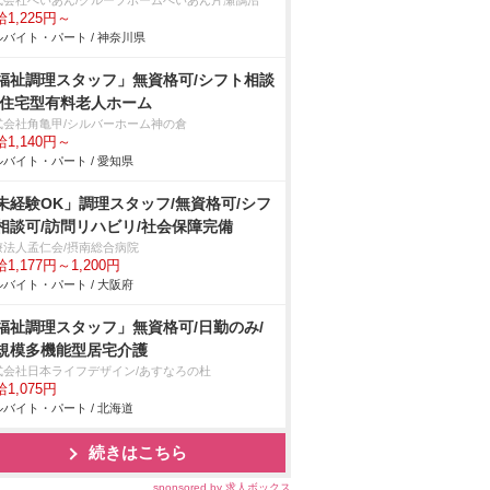
式会社へいあん/グループホームへいあん片瀬鵠沼
1,225円～
バイト・パート / 神奈川県
福祉調理スタッフ」無資格可/シフト相談
/住宅型有料老人ホーム
式会社角亀甲/シルバーホーム神の倉
1,140円～
バイト・パート / 愛知県
未経験OK」調理スタッフ/無資格可/シフ
相談可/訪問リハビリ/社会保障完備
療法人孟仁会/摂南総合病院
1,177円～1,200円
バイト・パート / 大阪府
福祉調理スタッフ」無資格可/日勤のみ/
規模多機能型居宅介護
式会社日本ライフデザイン/あすなろの杜
1,075円
バイト・パート / 北海道
続きはこちら
sponsored by 求人ボックス