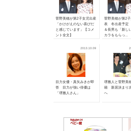
菅野美穂が第2子女児出産
菅野美穂が第2
「かけがえのない喜びだ
表 冬出産予定
と感じています」【コメ
＆長男も「新し
ント全文】
カラをもらっ...
2013.10.09
2
目力女優・真矢みきが即
堺雅人と菅野美
答 目力が強い俳優は
籍 新居決まり
「堺雅人さん」
へ