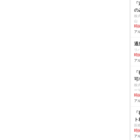
「
の
株式
山
時給
アル
通
リ
時給
アル
「
可
株
ー
時給
アル
「
ト
医
時給
アル