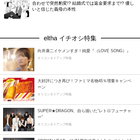
合わせで突然豹変!? 結婚式では返金要求まで!? 優し
いと信じた義母の本性
eltha イチオシ特集
向井康二イケメンすぎ！純愛『（LOVE SONG）』
オリコンタイアップ特集
大好評につき再び！ファミマ名物45％増量キャンペ
ーン
オリコンタイアップ特集
SUPER★DRAGON、自ら描いた”レトロフューチャ
ー”
オリコンタイアップ特集