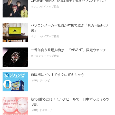
CROWN HEAD、結成1周年で見えた”バンドらしさ”
オリコンタイアップ特集
パソコンメーカー社員が本気で選ぶ「10万円台PC3
選」
オリコンタイアップ特集
一番似合う登場人物は…『VIVANT』限定ウオッチ
オリコンタイアップ特集
自販機にピッ！ですぐに買えちゃう
（PR）ジハンピ
朝1分貼るだけ！ミルクピールで一日中ずっとうるツ
ヤ肌
（PR）サボリーノ