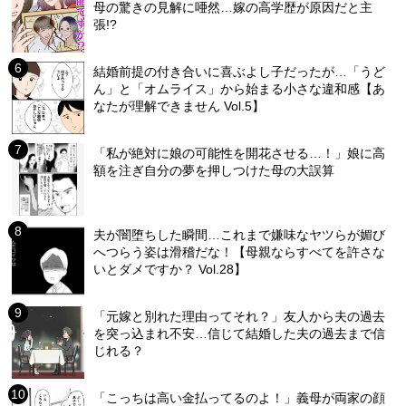
母の驚きの見解に唖然…嫁の高学歴が原因だと主
張!?
結婚前提の付き合いに喜ぶよし子だったが…「うど
ん」と「オムライス」から始まる小さな違和感【あ
なたが理解できません Vol.5】
「私が絶対に娘の可能性を開花させる…！」娘に高
額を注ぎ自分の夢を押しつけた母の大誤算
夫が闇堕ちした瞬間…これまで嫌味なヤツらが媚び
へつらう姿は滑稽だな！【母親ならすべてを許さな
いとダメですか？ Vol.28】
「元嫁と別れた理由ってそれ？」友人から夫の過去
を突っ込まれ不安…信じて結婚した夫の過去まで信
じれる？
「こっちは高い金払ってるのよ！」義母が両家の顔