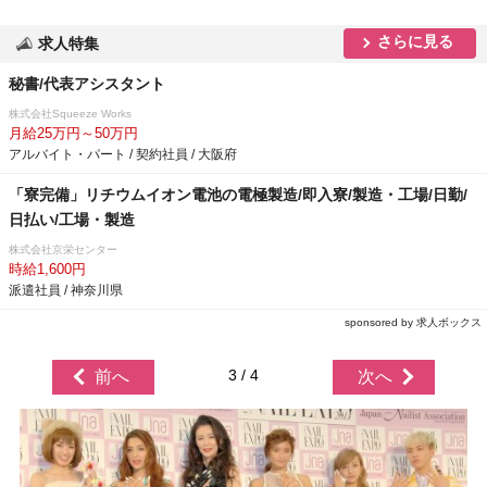
さらに見る
求人特集
秘書/代表アシスタント
株式会社Squeeze Works
月給25万円～50万円
アルバイト・パート / 契約社員 / 大阪府
「寮完備」リチウムイオン電池の電極製造/即入寮/製造・工場/日勤/
日払い/工場・製造
株式会社京栄センター
時給1,600円
派遣社員 / 神奈川県
sponsored by 求人ボックス
3 / 4
前へ
次へ