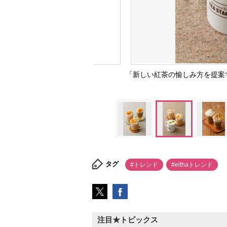
「新しい紅茶の愉しみ方を提案
タグ
#トレンド
#elthaトレンド
注目★トピックス