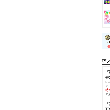
求
「
特
社
し
時給
アル
「
可