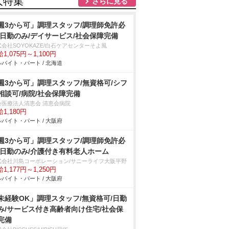
人特集
さらに見る
週3から可」調理スタッフ/調理師免許必
/日勤のみ/デイサービス/社会保障完備
会社SOYOKAZE/白石ケアセンターそよ風
1,075円～1,100円
バイト・パート / 北海道
週3から可」調理スタッフ/無資格可/シフ
相談可/病院/社会保障完備
会医療法人清恵会 清恵会病院
1,180円
バイト・パート / 大阪府
週3から可」調理スタッフ/調理師免許必
/日勤のみ/介護付き有料老人ホーム
式会社川島コーポレーション/サニーライフ大阪平野
1,177円～1,250円
バイト・パート / 大阪府
未経験OK」調理スタッフ/無資格可/日勤
み/サービス付き高齢者向け住宅/社会保
完備