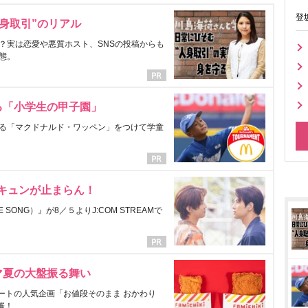
登
身取引”のリアル
？実は恋愛や悪質ホスト、SNSの投稿からも
態。
る「小学生の甲子園」
る「マクドナルド・ワッペン」をつけて学童
にキュンが止まらん！
ONG）』が8／５よりJ:COM STREAMで
マ夏の大盤振る舞い
ートの人気企画「お値段そのまま おかわり
催！