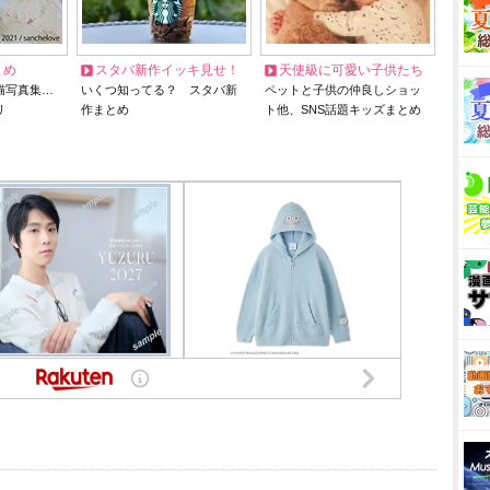
とめ
スタバ新作イッキ見せ！
天使級に可愛い子供たち
猫写真集…
いくつ知ってる？ スタバ新
ペットと子供の仲良しショッ
リ
作まとめ
ト他、SNS話題キッズまとめ