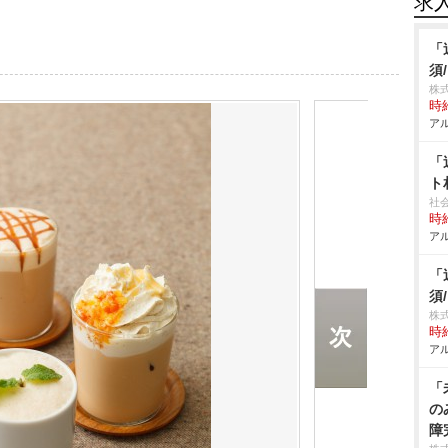
求
「
須
株式
時給
アル
「
ト
社
時給
アル
「
須
株
時給
アル
「
の
障