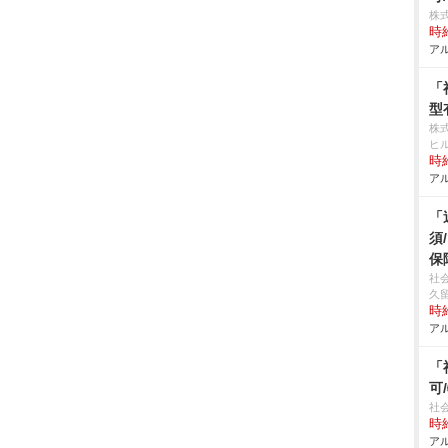
株
時給
アル
「
型
株
ヒ
時給
アル
「
須
保
社
久
時給
アル
「
可
社
時給
アル