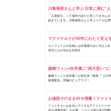
川島海荷さんと学ぶ 日常に潜む“人
「人身取引」って海外の話だと思ってませんか
起きています。川島海荷さんと学ぶリアルな実
マクドナルドが40年にわたり支え
ユニフォームの右袖には出場者のみに与えられ
球児たちが頂点を目指す
森崎ウィン×向井康二“両片思い”
森崎ウィンと向井康二がW主演！映画『（LOVE S
最速配信。究極のピュアラブ！
お値段そのまま45％増量！ファミ
ファミチキにお弁当にアイスも!?ファミリーマ
45％増量作戦」が今夏、シリーズ初の年2回開