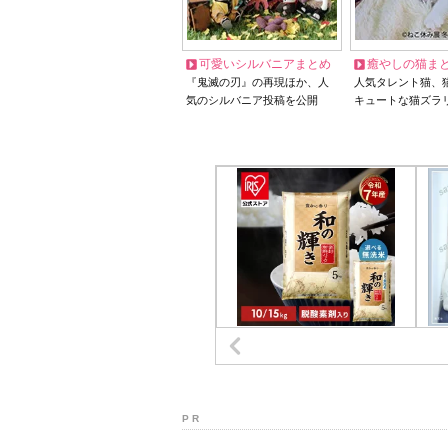
可愛いシルバニアまとめ
癒やしの猫ま
『鬼滅の刃』の再現ほか、人
人気タレント猫、
気のシルバニア投稿を公開
キュートな猫ズラ
P R