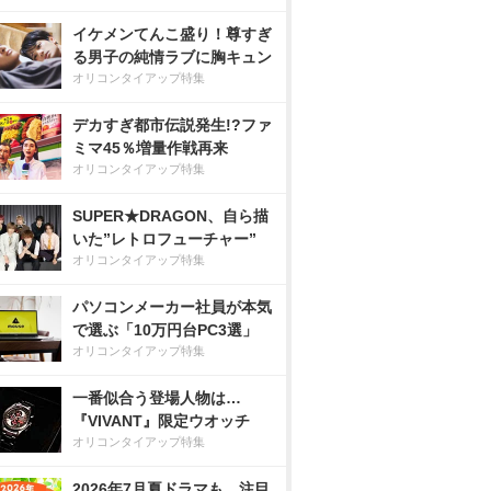
イケメンてんこ盛り！尊すぎ
る男子の純情ラブに胸キュン
オリコンタイアップ特集
デカすぎ都市伝説発生!?ファ
ミマ45％増量作戦再来
オリコンタイアップ特集
SUPER★DRAGON、自ら描
いた”レトロフューチャー”
オリコンタイアップ特集
パソコンメーカー社員が本気
で選ぶ「10万円台PC3選」
オリコンタイアップ特集
一番似合う登場人物は…
『VIVANT』限定ウオッチ
オリコンタイアップ特集
2026年7月夏ドラマも、注目