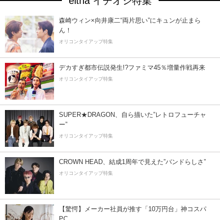
eltha イチオシ特集
森崎ウィン×向井康二“両片思い”にキュンが止まら
ん！
オリコンタイアップ特集
デカすぎ都市伝説発生!?ファミマ45％増量作戦再来
オリコンタイアップ特集
SUPER★DRAGON、自ら描いた”レトロフューチャ
ー”
オリコンタイアップ特集
CROWN HEAD、結成1周年で見えた”バンドらしさ”
オリコンタイアップ特集
【驚愕】メーカー社員が推す「10万円台」神コスパ
PC