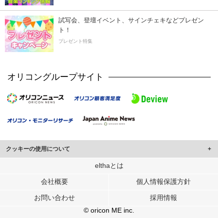
試写会、登壇イベント、サインチェキなどプレゼン
ト！
プレゼント特集
オリコングループサイト
クッキーの使用について
このサイトでは Cookie を使用して、ユーザーに合わせたコンテンツや広告の
elthaとは
表示、ソーシャル メディア機能の提供、広告の表示回数やクリック数の測定を
会社概要
個人情報保護方針
行っています。
また、ユーザーによるサイトの利用状況についても情報を収集し、ソーシャル
お問い合わせ
採用情報
メディアや広告配信、データ解析の各パートナーに提供しています。
各パートナーは、この情報とユーザーが各パートナーに提供した他の情報や、
© oricon ME inc.
ユーザーが各パートナーのサービスを使用したときに収集した他の情報を組み