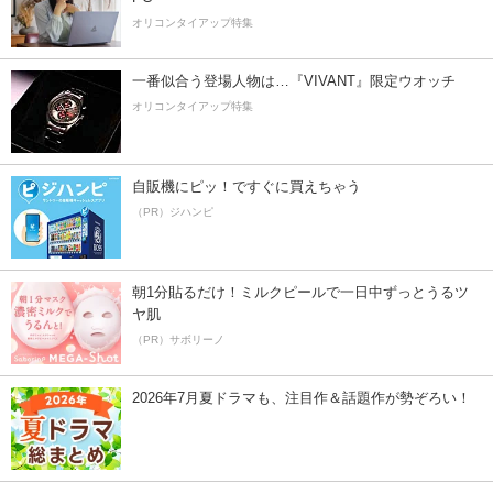
オリコンタイアップ特集
一番似合う登場人物は…『VIVANT』限定ウオッチ
オリコンタイアップ特集
自販機にピッ！ですぐに買えちゃう
（PR）ジハンピ
朝1分貼るだけ！ミルクピールで一日中ずっとうるツ
ヤ肌
（PR）サボリーノ
2026年7月夏ドラマも、注目作＆話題作が勢ぞろい！