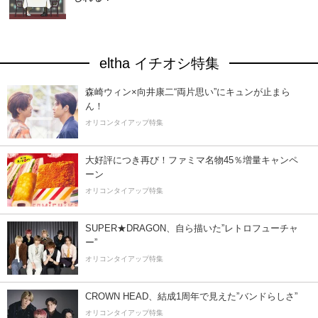
eltha イチオシ特集
森崎ウィン×向井康二“両片思い”にキュンが止まら
ん！
オリコンタイアップ特集
大好評につき再び！ファミマ名物45％増量キャンペ
ーン
オリコンタイアップ特集
SUPER★DRAGON、自ら描いた”レトロフューチャ
ー”
オリコンタイアップ特集
CROWN HEAD、結成1周年で見えた”バンドらしさ”
オリコンタイアップ特集