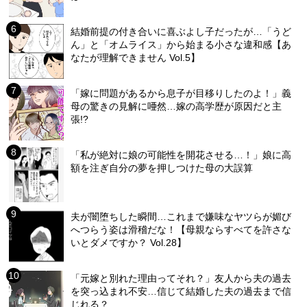
結婚前提の付き合いに喜ぶよし子だったが…「うど
ん」と「オムライス」から始まる小さな違和感【あ
なたが理解できません Vol.5】
「嫁に問題があるから息子が目移りしたのよ！」義
母の驚きの見解に唖然…嫁の高学歴が原因だと主
張!?
「私が絶対に娘の可能性を開花させる…！」娘に高
額を注ぎ自分の夢を押しつけた母の大誤算
夫が闇堕ちした瞬間…これまで嫌味なヤツらが媚び
へつらう姿は滑稽だな！【母親ならすべてを許さな
いとダメですか？ Vol.28】
「元嫁と別れた理由ってそれ？」友人から夫の過去
を突っ込まれ不安…信じて結婚した夫の過去まで信
じれる？