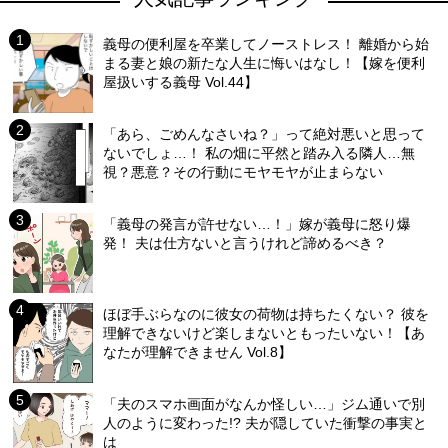
義母の便利屋を卒業してノーストレス！ 離婚から始
まる妻と娘の新たな人生に悔いはなし！【嫁を便利
屋扱いする義母 Vol.44】
「あら、ごめんなさいね？」って絶対悪いと思って
ないでしょ…！ 私の畑に平然と踏み入る隣人…無
視？悪意？その行動にモヤモヤが止まらない
「義母の発言が許せない…！」嫁が義母に怒り爆
発！ 夫は仕方ないと言うけれど諦めるべき？
ほぼ手ぶらなのに彼女の荷物は持ちたくない？ 彼を
理解できないけど楽しまないともったいない！【あ
なたが理解できません Vol.8】
「夫のスマホ画面がなんか怪しい…」ジム通いで別
人のように変わった!? 夫が隠していた衝撃の事実と
は