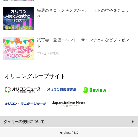
毎週の音楽ランキングから、ヒットの推移をチェッ
ク！
試写会、登壇イベント、サインチェキなどプレゼン
ト！
プレゼント特集
オリコングループサイト
クッキーの使用について
このサイトでは Cookie を使用して、ユーザーに合わせたコンテンツや広告の
elthaとは
表示、ソーシャル メディア機能の提供、広告の表示回数やクリック数の測定を