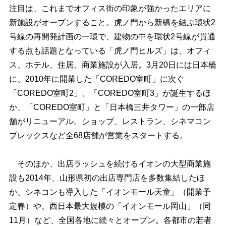
注目は、これまでオフィス街の印象が強かったエリアに
新施設がオープンすること。虎ノ門から新橋を結ぶ環状2
号線の再開発計画の一環で、建物の中を環状2号線が貫通
する点も話題となっている「虎ノ門ヒルズ」は、オフィ
ス、ホテル、住居、商業施設が入居。3月20日には日本橋
に、2010年に開業した「COREDO室町」に次ぐ
「COREDO室町2」、「COREDO室町3」が誕生するほ
か、「COREDO室町」と「日本橋三井タワー」の一部店
舗がリニューアル。ショップ、レストラン、シネマコン
プレックスなど全68店舗が営業をスタートする。
そのほか、出店ラッシュを続けるイオンの大型商業施
設も2014年、山形県初の出店専門店を多数集結したほ
か、シネコンも導入した「イオンモール天童」（開業予
定春）や、西日本最大規模の「イオンモール岡山」（同
11月）など、全国各地に続々とオープン。各都市の若者