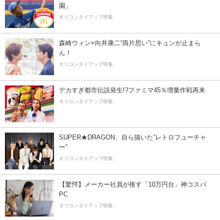
園」
オリコンタイアップ特集
森崎ウィン×向井康二“両片思い”にキュンが止まら
ん！
オリコンタイアップ特集
デカすぎ都市伝説発生!?ファミマ45％増量作戦再来
オリコンタイアップ特集
SUPER★DRAGON、自ら描いた”レトロフューチャ
ー”
オリコンタイアップ特集
【驚愕】メーカー社員が推す「10万円台」神コスパ
PC
オリコンタイアップ特集