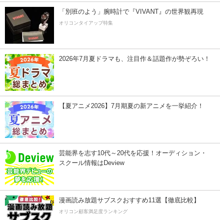
「別班のよう」腕時計で『VIVANT』の世界観再現
オリコンタイアップ特集
2026年7月夏ドラマも、注目作＆話題作が勢ぞろい！
【夏アニメ2026】7月期夏の新アニメを一挙紹介！
芸能界を志す10代～20代を応援！オーディション・
スクール情報はDeview
漫画読み放題サブスクおすすめ11選【徹底比較】
オリコン顧客満足度ランキング