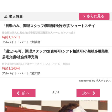
さらに見る
求人特集
「日勤のみ」調理スタッフ/調理師免許必須/ショートステイ
社会福祉法人仁風会/地域密着型特別養護老人ホーム ビオスの丘Ⅱ
時給1,177円
アルバイト・パート / 大阪府
「週1から可」調理スタッフ/無資格可/シフト相談可/小規模多機能型
居宅介護/社会保障完備
特定非営利活動法人介護サービスさくら/よってたも～れ熱田
時給1,140円
アルバイト・パート / 愛知県
sponsored by 求人ボックス
5 / 6
前へ
次へ