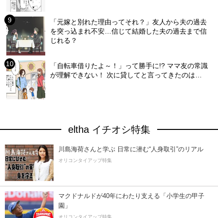
「元嫁と別れた理由ってそれ？」友人から夫の過去
を突っ込まれ不安…信じて結婚した夫の過去まで信
じれる？
「自転車借りたよ～！」って勝手に!? ママ友の常識
が理解できない！ 次に貸してと言ってきたのは…
eltha イチオシ特集
川島海荷さんと学ぶ 日常に潜む“人身取引”のリアル
オリコンタイアップ特集
マクドナルドが40年にわたり支える「小学生の甲子
園」
オリコンタイアップ特集