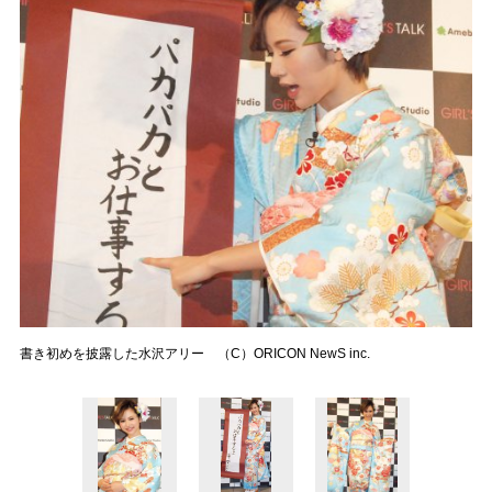
書き初めを披露した水沢アリー （C）ORICON NewS inc.