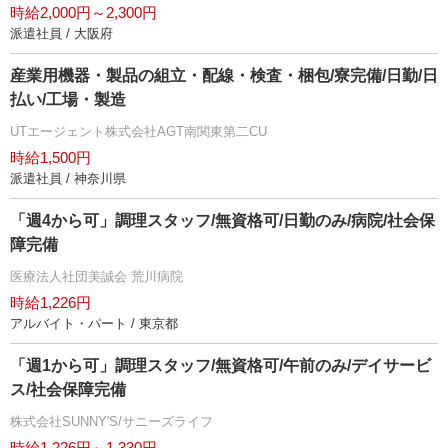
時給2,000円～2,300円
派遣社員 / 大阪府
産業用機器・製品の組立・配線・検査・梱包/寮完備/日勤/日
払い/工場・製造
UTエージェント株式会社AGT南関東第二CU
時給1,500円
派遣社員 / 神奈川県
「週4から可」調理スタッフ/無資格可/日勤のみ/病院/社会保
障完備
医療法人社団美誠会 荒川病院
時給1,226円
アルバイト・パート / 東京都
「週1から可」調理スタッフ/無資格可/午前のみ/デイサービ
ス/社会保障完備
株式会社SUNNY'S/サニーズライフ
時給1,226円～1,330円