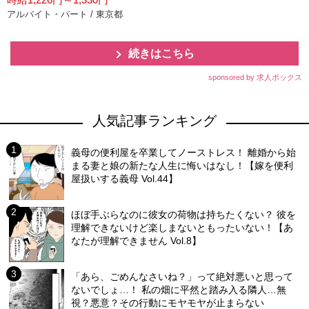
アルバイト・パート / 東京都
続きはこちら
sponsored by 求人ボックス
人気記事ランキング
義母の便利屋を卒業してノーストレス！ 離婚から始
まる妻と娘の新たな人生に悔いはなし！【嫁を便利
屋扱いする義母 Vol.44】
ほぼ手ぶらなのに彼女の荷物は持ちたくない？ 彼を
理解できないけど楽しまないともったいない！【あ
なたが理解できません Vol.8】
「あら、ごめんなさいね？」って絶対悪いと思って
ないでしょ…！ 私の畑に平然と踏み入る隣人…無
視？悪意？その行動にモヤモヤが止まらない