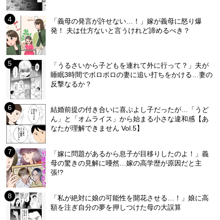
「義母の発言が許せない…！」嫁が義母に怒り爆
発！ 夫は仕方ないと言うけれど諦めるべき？
「うるさいから子どもを連れて外に行って？」夫が
睡眠3時間でボロボロの妻に追い打ちをかける…妻の
反撃なるか？
結婚前提の付き合いに喜ぶよし子だったが…「うど
ん」と「オムライス」から始まる小さな違和感【あ
なたが理解できません Vol.5】
「嫁に問題があるから息子が目移りしたのよ！」義
母の驚きの見解に唖然…嫁の高学歴が原因だと主
張!?
「私が絶対に娘の可能性を開花させる…！」娘に高
額を注ぎ自分の夢を押しつけた母の大誤算