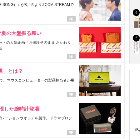
ONG）』が8／５よりJ:COM STREAMで
マ夏の大盤振る舞い
ートの人気企画「お値段そのまま おかわり
催！
選」とは？
で、マウスコンピューターの製品担当者が用
表現した腕時計登場
ラボレーションウオッチを製作。ドラマプロデ
登