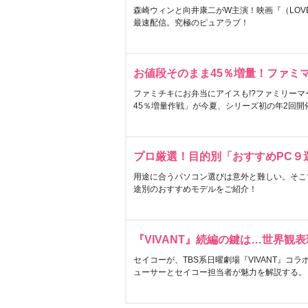
森崎ウィンと向井康二がW主演！映画『（LOVE S
最速配信。究極のピュアラブ！
お値段そのまま45％増量！ファミ
ファミチキにお弁当にアイスも!?ファミリーマ
45％増量作戦」が今夏、シリーズ初の年2回開
プロ厳選！目的別「おすすめPC９
用途に合うパソコン選びは意外と難しい。そこ
途別のおすすめモデルをご紹介！
『VIVANT』続編の鍵は…世界観
セイコーが、TBS系日曜劇場『VIVANT』コ
ューサーとセイコー担当者が魅力を解説する。