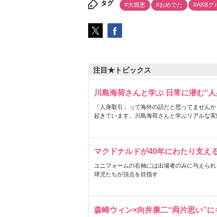
タグ
#大堀恵
#おめでた
#AKB
注目★トピックス
川島海荷さんと学ぶ 日常に潜む“人
「人身取引」って海外の話だと思ってませんか
起きています。川島海荷さんと学ぶリアルな実
マクドナルドが40年にわたり支え
ユニフォームの右袖には出場者のみに与えられ
球児たちが頂点を目指す
森崎ウィン×向井康二“両片思い”