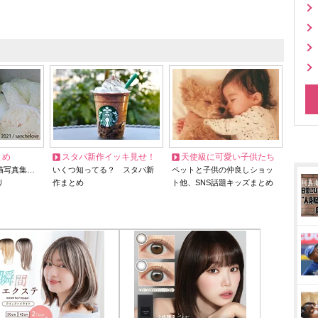
とめ
スタバ新作イッキ見せ！
天使級に可愛い子供たち
猫写真集…
いくつ知ってる？ スタバ新
ペットと子供の仲良しショッ
リ
作まとめ
ト他、SNS話題キッズまとめ