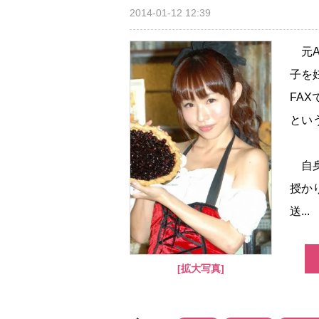
2014-01-12 12:39
元A
子を
FA
とい
自身
授か
送...
[拡大写真]