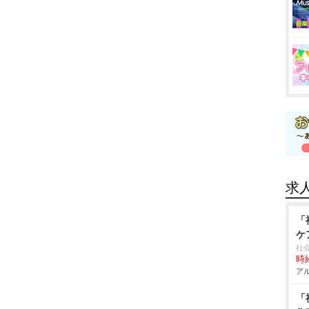
求
「
ケ
社
時給
アル
「