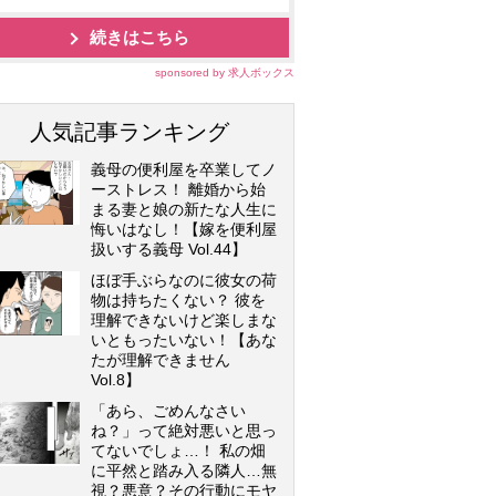
続きはこちら
sponsored by 求人ボックス
人気記事ランキング
義母の便利屋を卒業してノ
ーストレス！ 離婚から始
まる妻と娘の新たな人生に
悔いはなし！【嫁を便利屋
扱いする義母 Vol.44】
ほぼ手ぶらなのに彼女の荷
物は持ちたくない？ 彼を
理解できないけど楽しまな
いともったいない！【あな
たが理解できません
Vol.8】
「あら、ごめんなさい
ね？」って絶対悪いと思っ
てないでしょ…！ 私の畑
に平然と踏み入る隣人…無
視？悪意？その行動にモヤ