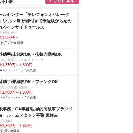
人特集
さらに見る
ールセンター「テレフォンオペレータ
」/ノルマ無 研修付きで未経験から始め
れるインサイドセールス
デコ株式会社
1,650円～
社員 / 神奈川県
科助手/未経験OK・扶養内勤務OK
エル小笠原デンタルクリニック
1,350円～1,600円
バイト・パート / 東京都
科助手/未経験OK・ブランクOK
茶の水保富歯科医院
1,400円～1,500円
バイト・パート / 東京都
般事務・OA事務/世界的高級車ブランド
ョールームスタッフ事務 東住吉
会社iDA
1,500円～1,650円
社員 / 大阪府