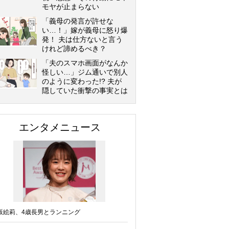
モヤが止まらない
「義母の発言が許せな
い…！」嫁が義母に怒り爆
発！ 夫は仕方ないと言う
けれど諦めるべき？
「夫のスマホ画面がなんか
怪しい…」ジム通いで別人
のように変わった!? 夫が
隠していた衝撃の事実とは
エンタメニュース
坂絵莉、4歳長男とランニング