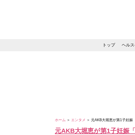
トップ
ヘルス
メイク・コスメ・スキ
ホーム
＞
エンタメ
＞ 元AKB大堀恵が第1子妊
元AKB大堀恵が第1子妊娠