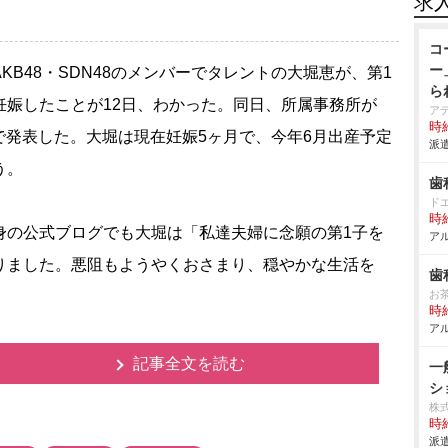
求
コ
ー
KB48・SDN48のメンバーでタレントの大堀恵が、第1
ら
妊娠したことが12日、わかった。同日、所属事務所が
ア
時給
Xで発表した。大堀は現在妊娠5ヶ月で、今年6月出産予定
派遣
う。
歯
ド
時給
の公式ブログでも大堀は「私達夫婦に念願の第1子を
アル
りました。悪阻もようやくおさまり、穏やかな生活を
歯
お
時給
アル
記事全文を読む
一
シ
株式
時給
派遣