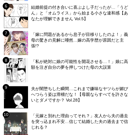
結婚前提の付き合いに喜ぶよし子だったが…「うど
ん」と「オムライス」から始まる小さな違和感【あ
なたが理解できません Vol.5】
「嫁に問題があるから息子が目移りしたのよ！」義
母の驚きの見解に唖然…嫁の高学歴が原因だと主
張!?
「私が絶対に娘の可能性を開花させる…！」娘に高
額を注ぎ自分の夢を押しつけた母の大誤算
夫が闇堕ちした瞬間…これまで嫌味なヤツらが媚び
へつらう姿は滑稽だな！【母親ならすべてを許さな
いとダメですか？ Vol.28】
「元嫁と別れた理由ってそれ？」友人から夫の過去
を突っ込まれ不安…信じて結婚した夫の過去まで信
じれる？