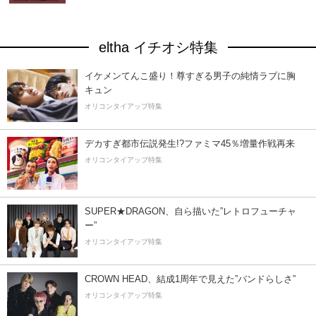
eltha イチオシ特集
イケメンてんこ盛り！尊すぎる男子の純情ラブに胸
キュン
オリコンタイアップ特集
デカすぎ都市伝説発生!?ファミマ45％増量作戦再来
オリコンタイアップ特集
SUPER★DRAGON、自ら描いた”レトロフューチャ
ー”
オリコンタイアップ特集
CROWN HEAD、結成1周年で見えた”バンドらしさ”
オリコンタイアップ特集