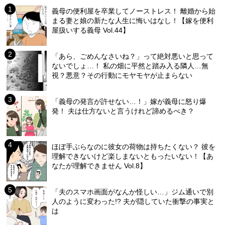
義母の便利屋を卒業してノーストレス！ 離婚から始
まる妻と娘の新たな人生に悔いはなし！【嫁を便利
屋扱いする義母 Vol.44】
「あら、ごめんなさいね？」って絶対悪いと思って
ないでしょ…！ 私の畑に平然と踏み入る隣人…無
視？悪意？その行動にモヤモヤが止まらない
「義母の発言が許せない…！」嫁が義母に怒り爆
発！ 夫は仕方ないと言うけれど諦めるべき？
ほぼ手ぶらなのに彼女の荷物は持ちたくない？ 彼を
理解できないけど楽しまないともったいない！【あ
なたが理解できません Vol.8】
「夫のスマホ画面がなんか怪しい…」ジム通いで別
人のように変わった!? 夫が隠していた衝撃の事実と
は