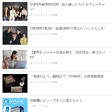
SUPER★DRAGON、自ら描いた”レトロフューチャ
ー”
オリコンタイアップ特集
CROWN HEAD、結成1周年で見えた”バンドらしさ”
オリコンタイアップ特集
【驚愕】メーカー社員が推す「10万円台」神コスパ
PC
オリコンタイアップ特集
「別班のよう」腕時計で『VIVANT』の世界観再現
オリコンタイアップ特集
自販機にピッ！ですぐに買えちゃう
（PR）ジハンピ