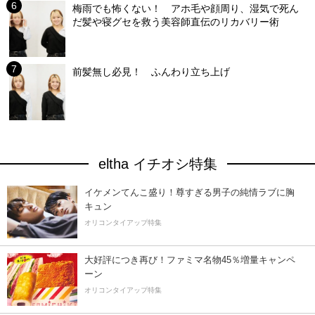
梅雨でも怖くない！ アホ毛や顔周り、湿気で死ん
だ髪や寝グセを救う美容師直伝のリカバリー術
前髪無し必見！ ふんわり立ち上げ
eltha イチオシ特集
イケメンてんこ盛り！尊すぎる男子の純情ラブに胸
キュン
オリコンタイアップ特集
大好評につき再び！ファミマ名物45％増量キャンペ
ーン
オリコンタイアップ特集