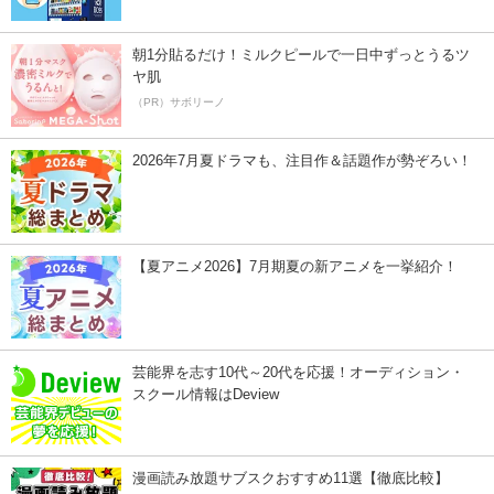
朝1分貼るだけ！ミルクピールで一日中ずっとうるツ
ヤ肌
（PR）サボリーノ
2026年7月夏ドラマも、注目作＆話題作が勢ぞろい！
【夏アニメ2026】7月期夏の新アニメを一挙紹介！
芸能界を志す10代～20代を応援！オーディション・
スクール情報はDeview
漫画読み放題サブスクおすすめ11選【徹底比較】