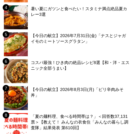
暑い夏にガツンと食べたい！スタミナ満点絶品夏カ
レー3選
【今日の献立】2026年7月31日(金)「ナスとジャガ
イモのミートソースグラタン」
コスパ最強！ひき肉の絶品レシピ8選【和・洋・エス
ニック全部うまい】
【今日の献立】2026年8月3日(月)「ピリ辛肉みそ
丼」
「夏の麺料理、食べる時間帯は？」＜回答数37,131
票＞【教えて！ みんなの衣食住「みんなの暮らし調
査隊」結果発表 第610回】