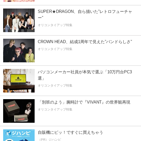
SUPER★DRAGON、自ら描いた”レトロフューチャ
ー”
オリコンタイアップ特集
CROWN HEAD、結成1周年で見えた”バンドらしさ”
オリコンタイアップ特集
パソコンメーカー社員が本気で選ぶ「10万円台PC3
選」
オリコンタイアップ特集
「別班のよう」腕時計で『VIVANT』の世界観再現
オリコンタイアップ特集
自販機にピッ！ですぐに買えちゃう
（PR）ジハンピ