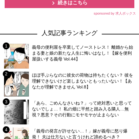
続きはこちら
sponsored by 求人ボックス
人気記事ランキング
義母の便利屋を卒業してノーストレス！ 離婚から始
まる妻と娘の新たな人生に悔いはなし！【嫁を便利
屋扱いする義母 Vol.44】
ほぼ手ぶらなのに彼女の荷物は持ちたくない？ 彼を
理解できないけど楽しまないともったいない！【あ
なたが理解できません Vol.8】
「あら、ごめんなさいね？」って絶対悪いと思って
ないでしょ…！ 私の畑に平然と踏み入る隣人…無
視？悪意？その行動にモヤモヤが止まらない
「義母の発言が許せない…！」嫁が義母に怒り爆
発！ 夫は仕方ないと言うけれど諦めるべき？