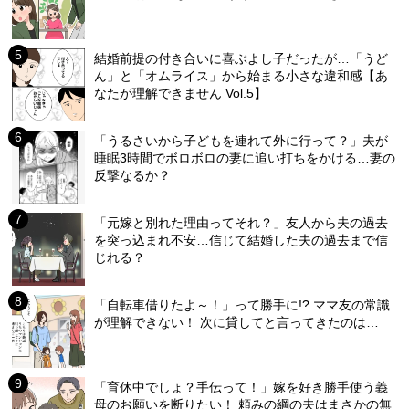
結婚前提の付き合いに喜ぶよし子だったが…「うど
ん」と「オムライス」から始まる小さな違和感【あ
なたが理解できません Vol.5】
「うるさいから子どもを連れて外に行って？」夫が
睡眠3時間でボロボロの妻に追い打ちをかける…妻の
反撃なるか？
「元嫁と別れた理由ってそれ？」友人から夫の過去
を突っ込まれ不安…信じて結婚した夫の過去まで信
じれる？
「自転車借りたよ～！」って勝手に!? ママ友の常識
が理解できない！ 次に貸してと言ってきたのは…
「育休中でしょ？手伝って！」嫁を好き勝手使う義
母のお願いを断りたい！ 頼みの綱の夫はまさかの無