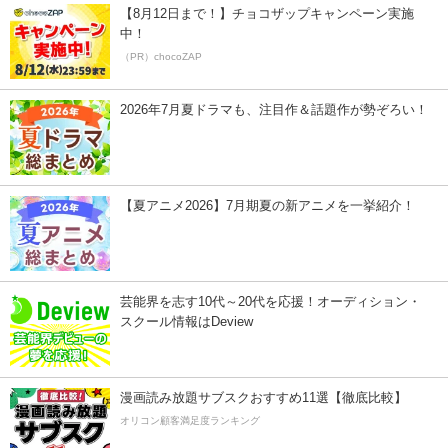
【8月12日まで！】チョコザップキャンペーン実施
中！
（PR）chocoZAP
2026年7月夏ドラマも、注目作＆話題作が勢ぞろい！
【夏アニメ2026】7月期夏の新アニメを一挙紹介！
芸能界を志す10代～20代を応援！オーディション・
スクール情報はDeview
漫画読み放題サブスクおすすめ11選【徹底比較】
オリコン顧客満足度ランキング