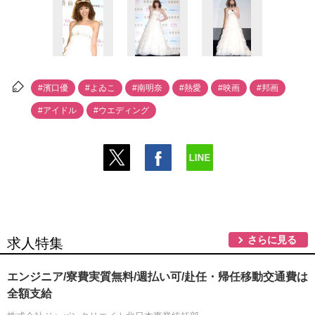
#濱口優
#よゐこ
#南明奈
#熱愛
#映画
#邦画
#アイドル
#ウエディング
さらに見る
求人特集
エンジニア/寮費実質無料/週払い可/赴任・帰任移動交通費は
全額支給