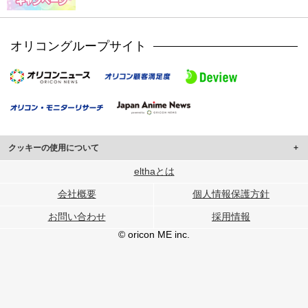
オリコングループサイト
クッキーの使用について
このサイトでは Cookie を使用して、ユーザーに合わせたコンテンツや広告の
elthaとは
表示、ソーシャル メディア機能の提供、広告の表示回数やクリック数の測定を
会社概要
個人情報保護方針
行っています。
また、ユーザーによるサイトの利用状況についても情報を収集し、ソーシャル
お問い合わせ
採用情報
メディアや広告配信、データ解析の各パートナーに提供しています。
各パートナーは、この情報とユーザーが各パートナーに提供した他の情報や、
© oricon ME inc.
ユーザーが各パートナーのサービスを使用したときに収集した他の情報を組み
合わせて使用することがあります。