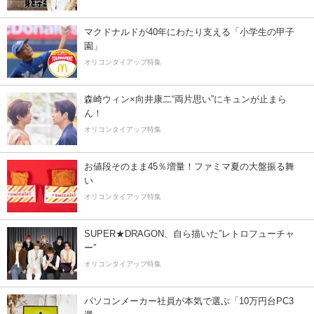
マクドナルドが40年にわたり支える「小学生の甲子
園」
オリコンタイアップ特集
森崎ウィン×向井康二“両片思い”にキュンが止まら
ん！
オリコンタイアップ特集
お値段そのまま45％増量！ファミマ夏の大盤振る舞
い
オリコンタイアップ特集
SUPER★DRAGON、自ら描いた”レトロフューチャ
ー”
オリコンタイアップ特集
パソコンメーカー社員が本気で選ぶ「10万円台PC3