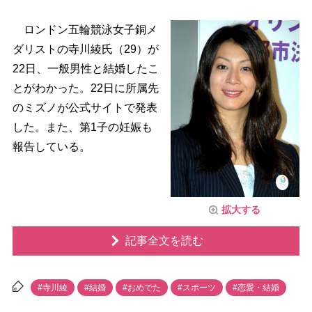
ロンドン五輪競泳女子銅メ
ダリストの寺川綾氏（29）が
22日、一般男性と結婚したこ
とがわかった。22日に所属先
のミズノが公式サイトで発表
した。また、第1子の妊娠も
報告している。
拡大する
記事全文を読む
#寺川綾
#結婚
#おめでた
#スポーツ
#恋愛・結婚