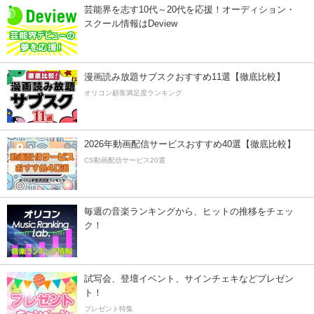
芸能界を志す10代～20代を応援！オーディション・
スクール情報はDeview
漫画読み放題サブスクおすすめ11選【徹底比較】
オリコン顧客満足度ランキング
2026年動画配信サービスおすすめ40選【徹底比較】
CS動画配信サービス20選
毎週の音楽ランキングから、ヒットの推移をチェッ
ク！
試写会、登壇イベント、サインチェキなどプレゼン
ト！
プレゼント特集