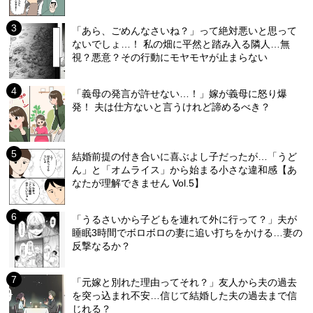
「あら、ごめんなさいね？」って絶対悪いと思って
ないでしょ…！ 私の畑に平然と踏み入る隣人…無
視？悪意？その行動にモヤモヤが止まらない
「義母の発言が許せない…！」嫁が義母に怒り爆
発！ 夫は仕方ないと言うけれど諦めるべき？
結婚前提の付き合いに喜ぶよし子だったが…「うど
ん」と「オムライス」から始まる小さな違和感【あ
なたが理解できません Vol.5】
「うるさいから子どもを連れて外に行って？」夫が
睡眠3時間でボロボロの妻に追い打ちをかける…妻の
反撃なるか？
「元嫁と別れた理由ってそれ？」友人から夫の過去
を突っ込まれ不安…信じて結婚した夫の過去まで信
じれる？