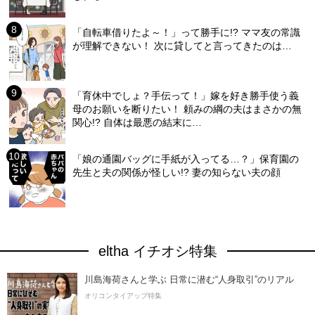
「自転車借りたよ～！」って勝手に!? ママ友の常識
が理解できない！ 次に貸してと言ってきたのは…
「育休中でしょ？手伝って！」嫁を好き勝手使う義
母のお願いを断りたい！ 頼みの綱の夫はまさかの無
関心!? 自体は最悪の結末に…
「娘の通園バッグに手紙が入ってる…？」保育園の
先生と夫の関係が怪しい!? 妻の知らない夫の顔
eltha イチオシ特集
川島海荷さんと学ぶ 日常に潜む“人身取引”のリアル
オリコンタイアップ特集