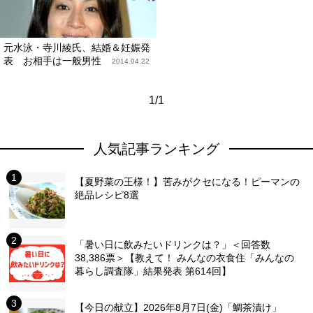
元水泳・寺川綾氏、結婚＆妊娠発
表 お相手は一般男性
2014.04.22
1/1
人気記事ランキング
【夏野菜の王様！】苦みがクセになる！ピーマンの
絶品レシピ8選
「暑い日に飲みたいドリンクは？」＜回答数
38,386票＞【教えて！ みんなの衣食住「みんなの
暮らし調査隊」結果発表 第614回】
【今日の献立】2026年8月7日(金)「鯛茶漬け」