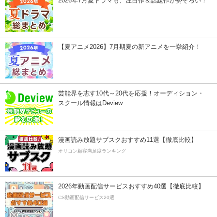
2026年7月夏ドラマも、注目作＆話題作が勢ぞろい！
【夏アニメ2026】7月期夏の新アニメを一挙紹介！
芸能界を志す10代～20代を応援！オーディション・
スクール情報はDeview
漫画読み放題サブスクおすすめ11選【徹底比較】
オリコン顧客満足度ランキング
2026年動画配信サービスおすすめ40選【徹底比較】
CS動画配信サービス20選