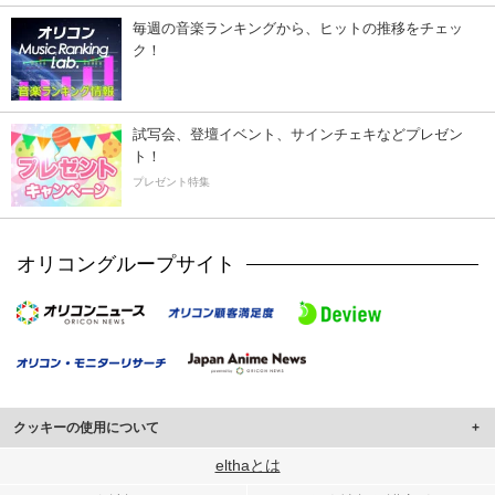
毎週の音楽ランキングから、ヒットの推移をチェッ
ク！
試写会、登壇イベント、サインチェキなどプレゼン
ト！
プレゼント特集
オリコングループサイト
クッキーの使用について
このサイトでは Cookie を使用して、ユーザーに合わせたコンテンツや広告の
elthaとは
表示、ソーシャル メディア機能の提供、広告の表示回数やクリック数の測定を