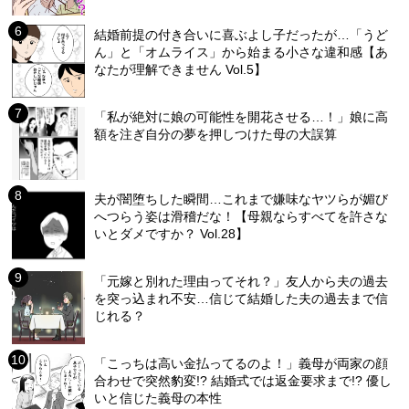
結婚前提の付き合いに喜ぶよし子だったが…「うど
ん」と「オムライス」から始まる小さな違和感【あ
なたが理解できません Vol.5】
「私が絶対に娘の可能性を開花させる…！」娘に高
額を注ぎ自分の夢を押しつけた母の大誤算
夫が闇堕ちした瞬間…これまで嫌味なヤツらが媚び
へつらう姿は滑稽だな！【母親ならすべてを許さな
いとダメですか？ Vol.28】
「元嫁と別れた理由ってそれ？」友人から夫の過去
を突っ込まれ不安…信じて結婚した夫の過去まで信
じれる？
「こっちは高い金払ってるのよ！」義母が両家の顔
合わせで突然豹変!? 結婚式では返金要求まで!? 優し
いと信じた義母の本性