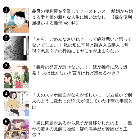
義母の便利屋を卒業してノーストレス！ 離婚から始
まる妻と娘の新たな人生に悔いはなし！【嫁を便利
屋扱いする義母 Vol.44】
「あら、ごめんなさいね？」って絶対悪いと思って
ないでしょ…！ 私の畑に平然と踏み入る隣人…無
視？悪意？その行動にモヤモヤが止まらない
「義母の発言が許せない…！」嫁が義母に怒り爆
発！ 夫は仕方ないと言うけれど諦めるべき？
「夫のスマホ画面がなんか怪しい…」ジム通いで別
人のように変わった!? 夫が隠していた衝撃の事実と
は
「嫁に問題があるから息子が目移りしたのよ！」義
母の驚きの見解に唖然…嫁の高学歴が原因だと主
張!?