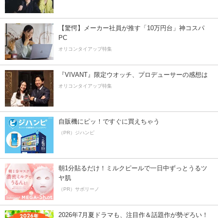
【驚愕】メーカー社員が推す「10万円台」神コスパ
PC
オリコンタイアップ特集
『VIVANT』限定ウオッチ、プロデューサーの感想は
オリコンタイアップ特集
自販機にピッ！ですぐに買えちゃう
（PR）ジハンピ
朝1分貼るだけ！ミルクピールで一日中ずっとうるツ
ヤ肌
（PR）サボリーノ
2026年7月夏ドラマも、注目作＆話題作が勢ぞろい！