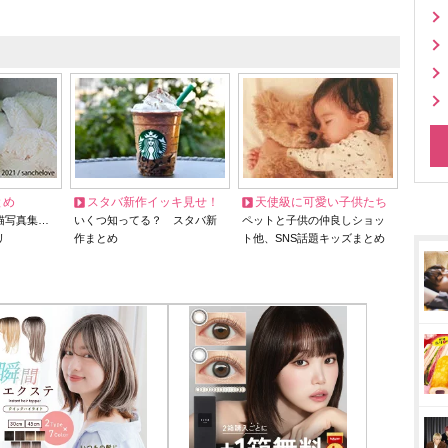
とめ
スタバ新作イッキ見せ！
天使級に可愛い子供たち
猫写真集…
いくつ知ってる？ スタバ新
ペットと子供の仲良しショッ
リ
作まとめ
ト他、SNS話題キッズまとめ