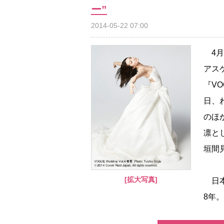
ー”
2014-05-22 07:00
4月
アス
『VO
日、
のほ
凛と
垣間
[拡大写真]
日本
8年。