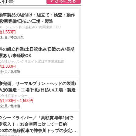
人特集
さらに見る
動車製品の組付け・組立て・検査・動作
認/寮完備/日払い/工場・製造
Tエージェント株式会社AGT南関東第二CU
1,550円
社員 / 神奈川県
料の組立作業/土日祝休み/日勤のみ/長期
暇あり/未経験OK
式会社ジャパンクリエイト北日本事業統括部
1,330円
社員 / 北海道
寮完備」サーマルプリントヘッドの製造/
入寮/製造・工場/日勤/日払い/工場・製造
式会社京栄センター
1,200円～1,500円
社員 / 北海道
クシードライバー／「高額賞与年2回で
定収入！」33台車両に対して一日約
000本の無線配車で神奈川トップの安定