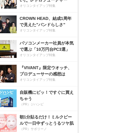
いた”レトロフューチャー”
オリコンタイアップ特集
CROWN HEAD、結成1周年
で見えた”バンドらしさ”
オリコンタイアップ特集
パソコンメーカー社員が本気
で選ぶ「10万円台PC3選」
オリコンタイアップ特集
『VIVANT』限定ウオッチ、
プロデューサーの感想は
オリコンタイアップ特集
自販機にピッ！ですぐに買え
ちゃう
（PR）ジハンピ
朝1分貼るだけ！ミルクピー
ルで一日中ずっとうるツヤ肌
（PR）サボリーノ