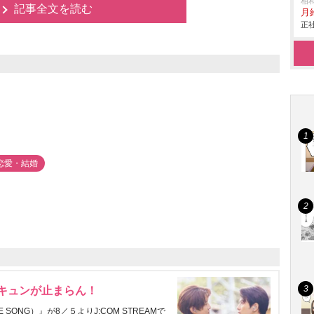
感
相
記事全文を読む
月給
と
正社
実
恋愛・結婚
にキュンが止まらん！
ONG）』が8／５よりJ:COM STREAMで