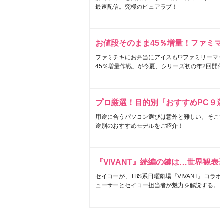
最速配信。究極のピュアラブ！
お値段そのまま45％増量！ファミ
ファミチキにお弁当にアイスも!?ファミリーマ
45％増量作戦」が今夏、シリーズ初の年2回開
プロ厳選！目的別「おすすめPC９
用途に合うパソコン選びは意外と難しい。そこ
途別のおすすめモデルをご紹介！
『VIVANT』続編の鍵は…世界観
セイコーが、TBS系日曜劇場『VIVANT』コ
ューサーとセイコー担当者が魅力を解説する。