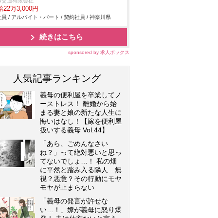
！完全無料保育所完備！充実の福利厚生
和交通有限会社
22万3,000円
自由度の高さで業界屈指の働きやすさを
員 / アルバイト・パート / 契約社員 / 神奈川県
現しています！
続きはこちら
sponsored by 求人ボックス
人気記事ランキング
義母の便利屋を卒業してノ
ーストレス！ 離婚から始
まる妻と娘の新たな人生に
悔いはなし！【嫁を便利屋
扱いする義母 Vol.44】
「あら、ごめんなさい
ね？」って絶対悪いと思っ
てないでしょ…！ 私の畑
に平然と踏み入る隣人…無
視？悪意？その行動にモヤ
モヤが止まらない
「義母の発言が許せな
い…！」嫁が義母に怒り爆