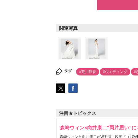
関連写真
タグ
#荒川静香
#ウエディング
#
注目★トピックス
森崎ウィン×向井康二“両片思い”
森崎ウィンと向井康二がW主演！映画『（LOVE S