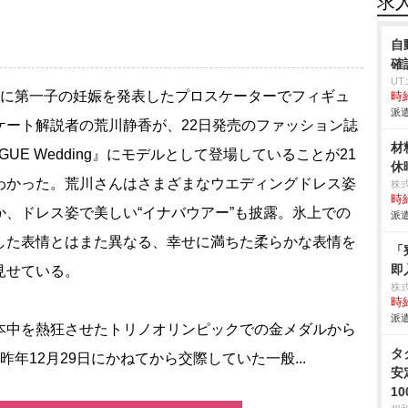
求
自
確
U
に第一子の妊娠を発表したプロスケーターでフィギュ
時給
派遣
ケート解説者の荒川静香が、22日発売のファッション誌
材
GUE Wedding』にモデルとして登場していることが21
休
わかった。荒川さんはさまざまなウエディングドレス姿
株
時給
か、ドレス姿で美しい“イナバウアー”も披露。氷上での
派遣
した表情とはまた異なる、幸せに満ちた柔らかな表情を
「
即
見せている。
株
時給
派遣
中を熱狂させたトリノオリンピックでの金メダルから
タ
昨年12月29日にかねてから交際していた一般...
安
1