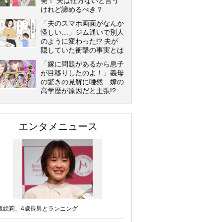
発！ 夫は仕方ないと言う
けれど諦めるべき？
「夫のスマホ画面がなんか
怪しい…」ジム通いで別人
のように変わった!? 夫が
隠していた衝撃の事実とは
「嫁に問題があるから息子
が目移りしたのよ！」義母
の驚きの見解に唖然…嫁の
高学歴が原因だと主張!?
エンタメニュース
坂絵莉、4歳長男とランニング