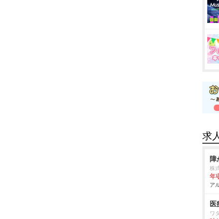
求
障
株
年
アル
医
ワ