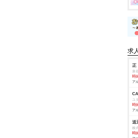
求
正
泉
時給
アル
C
ユ
時給
アル
送
株
時給