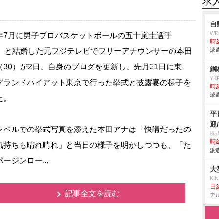
求
自
W
7月に男子プロバスケットボールの五十嵐圭選手
時給
4）と結婚した元フジテレビでフリーアナウンサーの本田
派遣
（30）が2日、自身のブログを更新し、先月31日に東
鋼
YK
グランドハイアット東京で行った挙式と披露宴の様子を
時給
派遣
た。
平
迎
ペルでの挙式写真を添えた本田アナは「快晴だったの
株
時給
気持ちも晴れ晴れ」と当日の様子を明かしつつも、「た
派遣
ージンロー...
大
KI
日給
記事全文を読む
アル