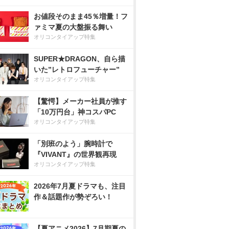
お値段そのまま45％増量！フ
ァミマ夏の大盤振る舞い
オリコンタイアップ特集
SUPER★DRAGON、自ら描
いた”レトロフューチャー”
オリコンタイアップ特集
【驚愕】メーカー社員が推す
「10万円台」神コスパPC
オリコンタイアップ特集
「別班のよう」腕時計で
『VIVANT』の世界観再現
オリコンタイアップ特集
2026年7月夏ドラマも、注目
作＆話題作が勢ぞろい！
【夏アニメ2026】7月期夏の