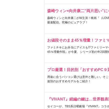
森崎ウィン×向井康二“両片思い”
森崎ウィンと向井康二がW主演！映画『（LOVE S
最速配信。究極のピュアラブ！
お値段そのまま45％増量！ファミ
ファミチキにお弁当にアイスも!?ファミリーマ
45％増量作戦」が今夏、シリーズ初の年2回開
プロ厳選！目的別「おすすめPC９
用途に合うパソコン選びは意外と難しい。そこ
途別のおすすめモデルをご紹介！
『VIVANT』続編の鍵は…世界観
セイコーが、TBS系日曜劇場『VIVANT』コ