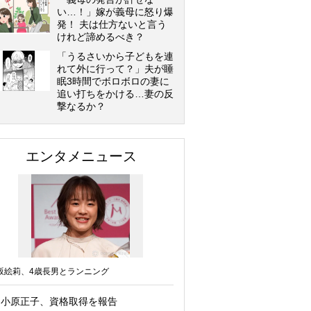
い…！」嫁が義母に怒り爆
発！ 夫は仕方ないと言う
けれど諦めるべき？
「うるさいから子どもを連
れて外に行って？」夫が睡
眠3時間でボロボロの妻に
追い打ちをかける…妻の反
撃なるか？
エンタメニュース
坂絵莉、4歳長男とランニング
小原正子、資格取得を報告