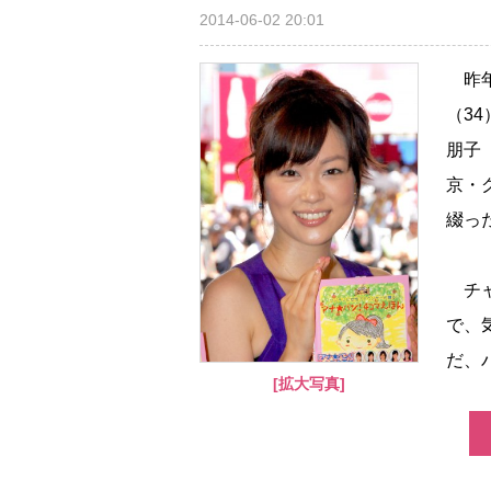
2014-06-02 20:01
昨年
（3
朋子
京・
綴っ
チャ
で、
だ、バ
[拡大写真]