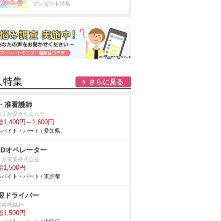
プレゼント特集
人特集
さらに見る
・准看護師
谷ふれ愛クリニック
1,400円～1,600円
バイト・パート / 愛知県
ADオペレーター
タカ電業株式会社
1,500円
バイト・パート / 東京都
迎ドライバー
式会社AOY
1,500円