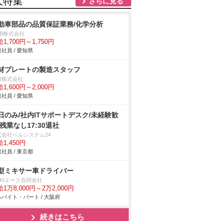
人特集
さらに見る
動車部品の品質保証業務/化学分析
DB株式会社
1,700円～1,750円
社員 / 愛知県
材プレートの製造スタッフ
R株式会社
1,600円～2,000円
社員 / 愛知県
日のみ/社内ITサポートデスク/未経験歓
/残業なし17:30退社
式会社ベルシステム24
1,450円
社員 / 東京都
型ミキサー車ドライバー
NKIエース合同会社
1万8,000円～2万2,000円
バイト・パート / 大阪府
続きはこちら