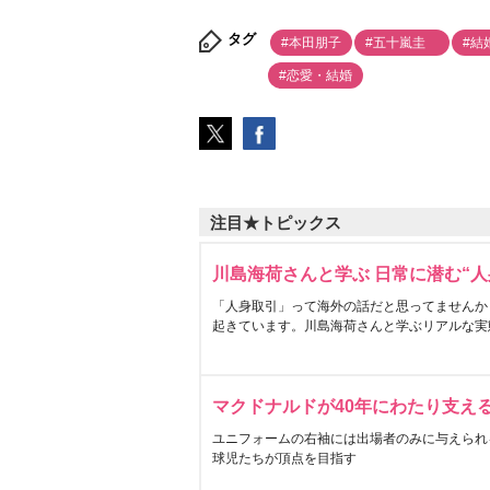
タグ
#本田朋子
#五十嵐圭
#結
#恋愛・結婚
注目★トピックス
川島海荷さんと学ぶ 日常に潜む“人
「人身取引」って海外の話だと思ってませんか
起きています。川島海荷さんと学ぶリアルな実
マクドナルドが40年にわたり支え
ユニフォームの右袖には出場者のみに与えられ
球児たちが頂点を目指す