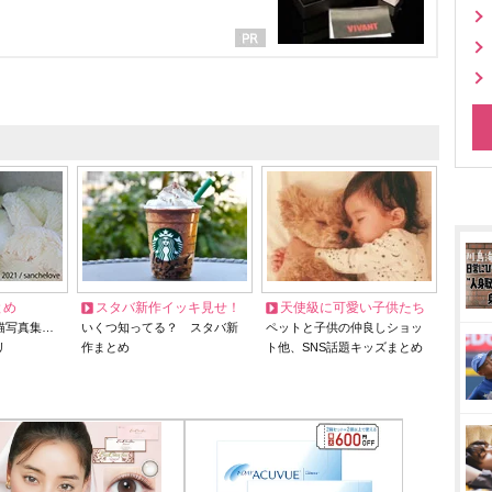
とめ
スタバ新作イッキ見せ！
天使級に可愛い子供たち
猫写真集…
いくつ知ってる？ スタバ新
ペットと子供の仲良しショッ
リ
作まとめ
ト他、SNS話題キッズまとめ