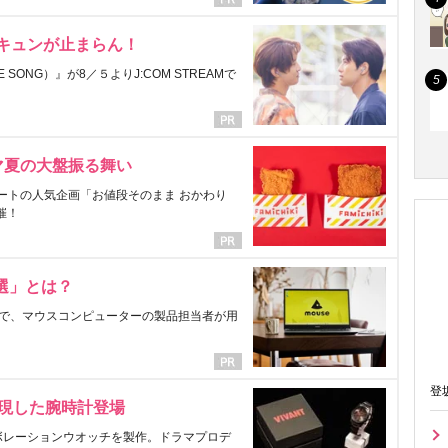
にキュンが止まらん！
ONG）』が8／５よりJ:COM STREAMで
マ夏の大盤振る舞い
ートの人気企画「お値段そのまま おかわり
催！
選」とは？
で、マウスコンピューターの製品担当者が用
登
表現した腕時計登場
ラボレーションウオッチを製作。ドラマプロデ