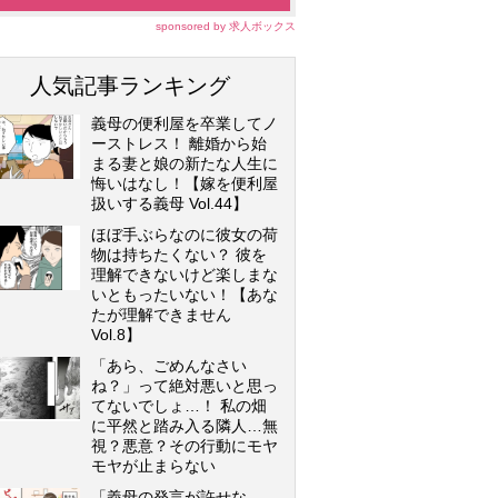
sponsored by 求人ボックス
人気記事ランキング
義母の便利屋を卒業してノ
ーストレス！ 離婚から始
まる妻と娘の新たな人生に
悔いはなし！【嫁を便利屋
扱いする義母 Vol.44】
ほぼ手ぶらなのに彼女の荷
物は持ちたくない？ 彼を
理解できないけど楽しまな
いともったいない！【あな
たが理解できません
Vol.8】
「あら、ごめんなさい
ね？」って絶対悪いと思っ
てないでしょ…！ 私の畑
に平然と踏み入る隣人…無
視？悪意？その行動にモヤ
モヤが止まらない
「義母の発言が許せな