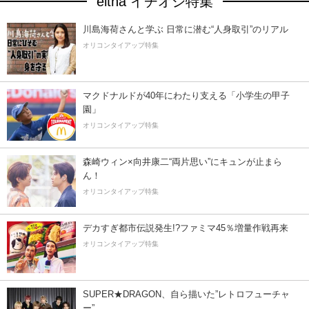
eltha イチオシ特集
川島海荷さんと学ぶ 日常に潜む“人身取引”のリアル
オリコンタイアップ特集
マクドナルドが40年にわたり支える「小学生の甲子
園」
オリコンタイアップ特集
森崎ウィン×向井康二“両片思い”にキュンが止まら
ん！
オリコンタイアップ特集
デカすぎ都市伝説発生!?ファミマ45％増量作戦再来
オリコンタイアップ特集
SUPER★DRAGON、自ら描いた”レトロフューチャ
ー”