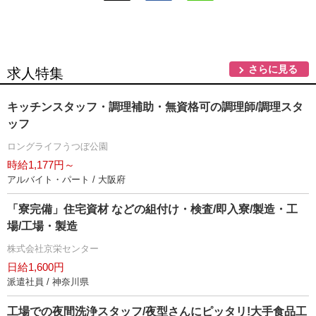
さらに見る
求人特集
キッチンスタッフ・調理補助・無資格可の調理師/調理スタ
ッフ
ロングライフうつぼ公園
時給1,177円～
アルバイト・パート / 大阪府
「寮完備」住宅資材 などの組付け・検査/即入寮/製造・工
場/工場・製造
株式会社京栄センター
日給1,600円
派遣社員 / 神奈川県
工場での夜間洗浄スタッフ/夜型さんにピッタリ!大手食品工