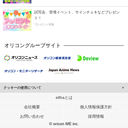
試写会、登壇イベント、サインチェキなどプレゼン
ト！
プレゼント特集
オリコングループサイト
クッキーの使用について
このサイトでは Cookie を使用して、ユーザーに合わせたコンテンツや広告の
elthaとは
表示、ソーシャル メディア機能の提供、広告の表示回数やクリック数の測定を
会社概要
個人情報保護方針
行っています。
また、ユーザーによるサイトの利用状況についても情報を収集し、ソーシャル
お問い合わせ
採用情報
メディアや広告配信、データ解析の各パートナーに提供しています。
各パートナーは、この情報とユーザーが各パートナーに提供した他の情報や、
© oricon ME inc.
ユーザーが各パートナーのサービスを使用したときに収集した他の情報を組み