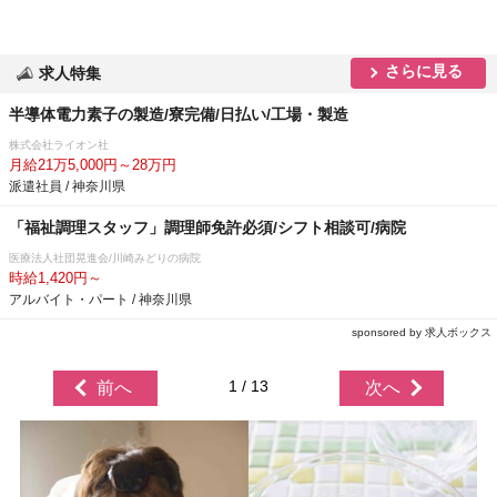
さらに見る
求人特集
半導体電力素子の製造/寮完備/日払い/工場・製造
株式会社ライオン社
月給21万5,000円～28万円
派遣社員 / 神奈川県
「福祉調理スタッフ」調理師免許必須/シフト相談可/病院
医療法人社団晃進会/川崎みどりの病院
時給1,420円～
アルバイト・パート / 神奈川県
sponsored by 求人ボックス
1 / 13
前へ
次へ