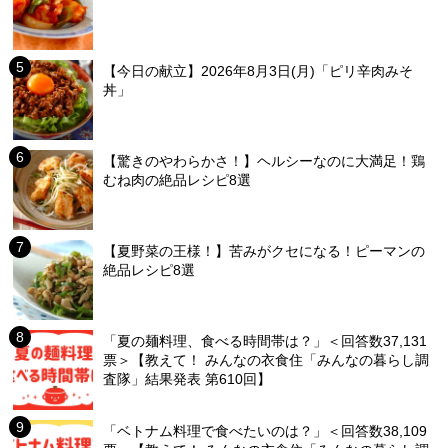
【今日の献立】2026年8月3日(月)「ピリ辛肉みそ
丼」
【驚きのやわらかさ！】ヘルシーなのに大満足！鶏
むね肉の絶品レシピ8選
【夏野菜の王様！】苦みがクセになる！ピーマンの
絶品レシピ8選
「夏の麺料理、食べる時間帯は？」＜回答数37,131
票＞【教えて！ みんなの衣食住「みんなの暮らし調
査隊」結果発表 第610回】
「ベトナム料理で食べたいのは？」＜回答数38,109