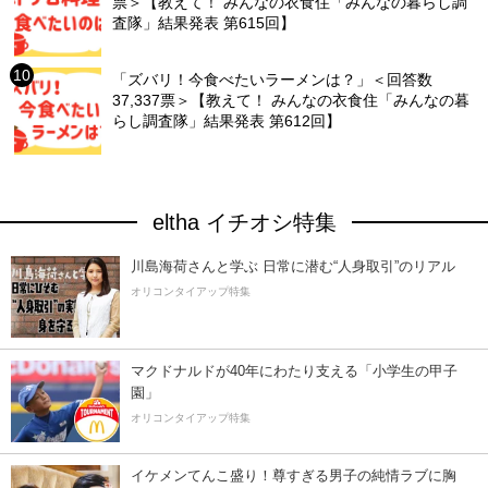
票＞【教えて！ みんなの衣食住「みんなの暮らし調
査隊」結果発表 第615回】
「ズバリ！今食べたいラーメンは？」＜回答数
37,337票＞【教えて！ みんなの衣食住「みんなの暮
らし調査隊」結果発表 第612回】
eltha イチオシ特集
川島海荷さんと学ぶ 日常に潜む“人身取引”のリアル
オリコンタイアップ特集
マクドナルドが40年にわたり支える「小学生の甲子
園」
オリコンタイアップ特集
イケメンてんこ盛り！尊すぎる男子の純情ラブに胸