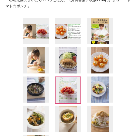
『杉浦太陽のまいにち！ベジごはん』（角川書店／税別1200円）より 「ト
マト☆ポンチ」