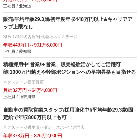
正社員 / 北海道
販売/平均年齢29.3歳/初年度年収448万円以上&キャリアア
ップ上限なし
SUV LAND名古屋/株式会社ネクステージ
年収448万円～901万6,000円
正社員 / 愛知県
積極採用中!営業/⏩️営業、販売経験活かしてご活躍可
能!1000万円越えや幹部ポジションへの早期昇格も目指せる
ネクステージ横須賀店
月給32万円～64万4,000円
正社員 / 神奈川県
自動車の買取営業スタッフ/採用強化中!/平均年齢29.3歳/固
定給で年収800万円以上も可
ネクステージ香里園セダン・スポーツ専門店
年収378万円～826万2,000円