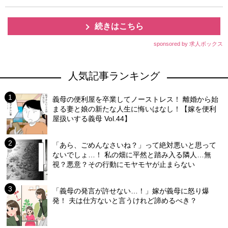
続きはこちら
sponsored by 求人ボックス
人気記事ランキング
義母の便利屋を卒業してノーストレス！ 離婚から始
まる妻と娘の新たな人生に悔いはなし！【嫁を便利
屋扱いする義母 Vol.44】
「あら、ごめんなさいね？」って絶対悪いと思って
ないでしょ…！ 私の畑に平然と踏み入る隣人…無
視？悪意？その行動にモヤモヤが止まらない
「義母の発言が許せない…！」嫁が義母に怒り爆
発！ 夫は仕方ないと言うけれど諦めるべき？