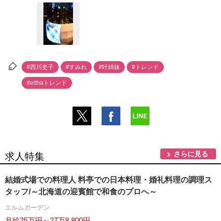
#西川史子
#すみれ
#叶姉妹
#トレンド
#elthaトレンド
さらに見る
求人特集
結婚式場での料理人 料亭での日本料理・婚礼料理の調理ス
タッフ/～北海道の迎賓館で和食のプロへ～
エルムガーデン
月給25万円～27万8,800円