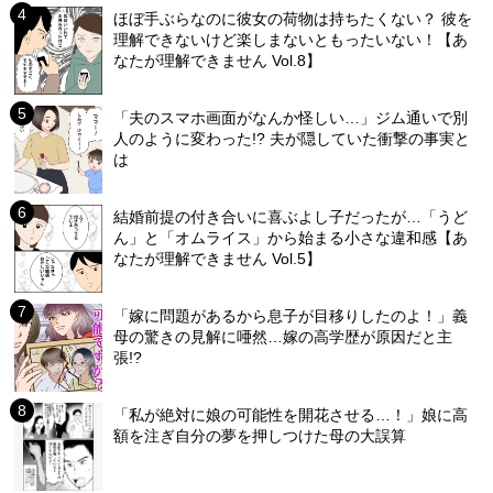
ほぼ手ぶらなのに彼女の荷物は持ちたくない？ 彼を
理解できないけど楽しまないともったいない！【あ
なたが理解できません Vol.8】
「夫のスマホ画面がなんか怪しい…」ジム通いで別
人のように変わった!? 夫が隠していた衝撃の事実と
は
結婚前提の付き合いに喜ぶよし子だったが…「うど
ん」と「オムライス」から始まる小さな違和感【あ
なたが理解できません Vol.5】
「嫁に問題があるから息子が目移りしたのよ！」義
母の驚きの見解に唖然…嫁の高学歴が原因だと主
張!?
「私が絶対に娘の可能性を開花させる…！」娘に高
額を注ぎ自分の夢を押しつけた母の大誤算