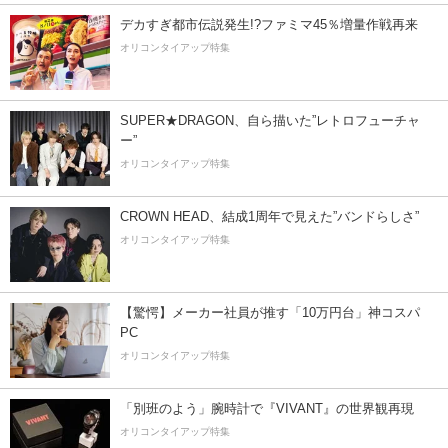
デカすぎ都市伝説発生!?ファミマ45％増量作戦再来
オリコンタイアップ特集
SUPER★DRAGON、自ら描いた”レトロフューチャ
ー”
オリコンタイアップ特集
CROWN HEAD、結成1周年で見えた”バンドらしさ”
オリコンタイアップ特集
【驚愕】メーカー社員が推す「10万円台」神コスパ
PC
オリコンタイアップ特集
「別班のよう」腕時計で『VIVANT』の世界観再現
オリコンタイアップ特集