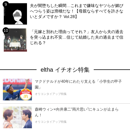
夫が闇堕ちした瞬間…これまで嫌味なヤツらが媚び
へつらう姿は滑稽だな！【母親ならすべてを許さな
いとダメですか？ Vol.28】
「元嫁と別れた理由ってそれ？」友人から夫の過去
を突っ込まれ不安…信じて結婚した夫の過去まで信
じれる？
eltha イチオシ特集
マクドナルドが40年にわたり支える「小学生の甲子
園」
オリコンタイアップ特集
森崎ウィン×向井康二“両片思い”にキュンが止まら
ん！
オリコンタイアップ特集