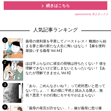
続きはこちら
sponsored by 求人ボックス
人気記事ランキング
義母の便利屋を卒業してノーストレス！ 離婚から始
まる妻と娘の新たな人生に悔いはなし！【嫁を便利
屋扱いする義母 Vol.44】
ほぼ手ぶらなのに彼女の荷物は持ちたくない？ 彼を
理解できないけど楽しまないともったいない！【あ
なたが理解できません Vol.8】
「あら、ごめんなさいね？」って絶対悪いと思って
ないでしょ…！ 私の畑に平然と踏み入る隣人…無
視？悪意？その行動にモヤモヤが止まらない
「義母の発言が許せない…！」嫁が義母に怒り爆