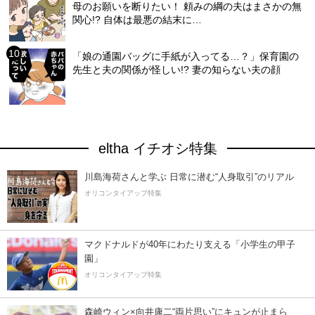
母のお願いを断りたい！ 頼みの綱の夫はまさかの無
関心!? 自体は最悪の結末に…
「娘の通園バッグに手紙が入ってる…？」保育園の
先生と夫の関係が怪しい!? 妻の知らない夫の顔
eltha イチオシ特集
川島海荷さんと学ぶ 日常に潜む“人身取引”のリアル
オリコンタイアップ特集
マクドナルドが40年にわたり支える「小学生の甲子
園」
オリコンタイアップ特集
森崎ウィン×向井康二“両片思い”にキュンが止まら