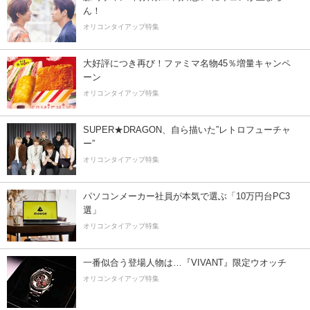
ん！
オリコンタイアップ特集
大好評につき再び！ファミマ名物45％増量キャンペ
ーン
オリコンタイアップ特集
SUPER★DRAGON、自ら描いた”レトロフューチャ
ー”
オリコンタイアップ特集
パソコンメーカー社員が本気で選ぶ「10万円台PC3
選」
オリコンタイアップ特集
一番似合う登場人物は…『VIVANT』限定ウオッチ
オリコンタイアップ特集