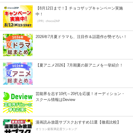
【8月12日まで！】チョコザップキャンペーン実施
中！
（PR）chocoZAP
2026年7月夏ドラマも、注目作＆話題作が勢ぞろい！
【夏アニメ2026】7月期夏の新アニメを一挙紹介！
芸能界を志す10代～20代を応援！オーディション・
スクール情報はDeview
漫画読み放題サブスクおすすめ11選【徹底比較】
オリコン顧客満足度ランキング