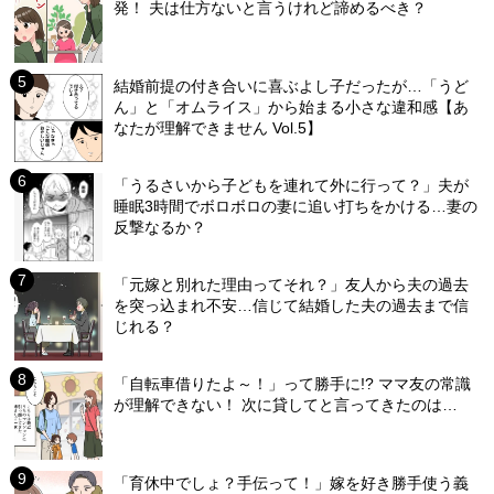
発！ 夫は仕方ないと言うけれど諦めるべき？
結婚前提の付き合いに喜ぶよし子だったが…「うど
ん」と「オムライス」から始まる小さな違和感【あ
なたが理解できません Vol.5】
「うるさいから子どもを連れて外に行って？」夫が
睡眠3時間でボロボロの妻に追い打ちをかける…妻の
反撃なるか？
「元嫁と別れた理由ってそれ？」友人から夫の過去
を突っ込まれ不安…信じて結婚した夫の過去まで信
じれる？
「自転車借りたよ～！」って勝手に!? ママ友の常識
が理解できない！ 次に貸してと言ってきたのは…
「育休中でしょ？手伝って！」嫁を好き勝手使う義