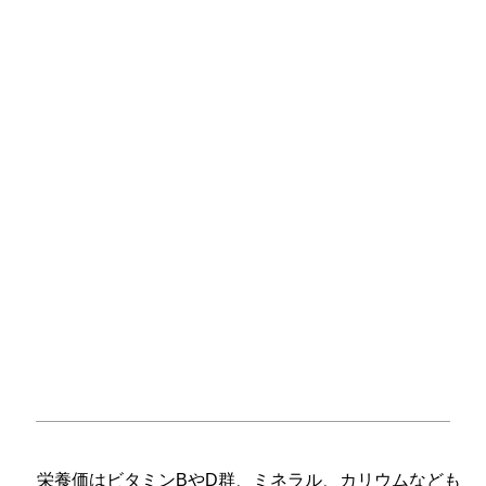
栄養価はビタミンBやD群、ミネラル、カリウムなども