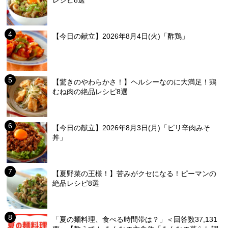
【今日の献立】2026年8月4日(火)「酢鶏」
【驚きのやわらかさ！】ヘルシーなのに大満足！鶏
むね肉の絶品レシピ8選
【今日の献立】2026年8月3日(月)「ピリ辛肉みそ
丼」
【夏野菜の王様！】苦みがクセになる！ピーマンの
絶品レシピ8選
「夏の麺料理、食べる時間帯は？」＜回答数37,131