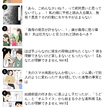
「あら、ごめんなさいね？」って絶対悪いと思って
ないでしょ…！ 私の畑に平然と踏み入る隣人…無
視？悪意？その行動にモヤモヤが止まらない
「義母の発言が許せない…！」嫁が義母に怒り爆
発！ 夫は仕方ないと言うけれど諦めるべき？
ほぼ手ぶらなのに彼女の荷物は持ちたくない？ 彼を
理解できないけど楽しまないともったいない！【あ
なたが理解できません Vol.8】
「夫のスマホ画面がなんか怪しい…」ジム通いで別
人のように変わった!? 夫が隠していた衝撃の事実と
は
結婚前提の付き合いに喜ぶよし子だったが…「うど
ん」と「オムライス」から始まる小さな違和感【あ
なたが理解できません Vol.5】