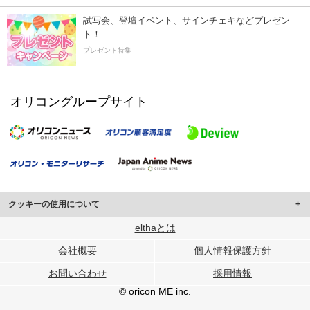
試写会、登壇イベント、サインチェキなどプレゼン
ト！
プレゼント特集
オリコングループサイト
クッキーの使用について
このサイトでは Cookie を使用して、ユーザーに合わせたコンテンツや広告の
elthaとは
表示、ソーシャル メディア機能の提供、広告の表示回数やクリック数の測定を
会社概要
個人情報保護方針
行っています。
また、ユーザーによるサイトの利用状況についても情報を収集し、ソーシャル
お問い合わせ
採用情報
メディアや広告配信、データ解析の各パートナーに提供しています。
各パートナーは、この情報とユーザーが各パートナーに提供した他の情報や、
© oricon ME inc.
ユーザーが各パートナーのサービスを使用したときに収集した他の情報を組み
合わせて使用することがあります。