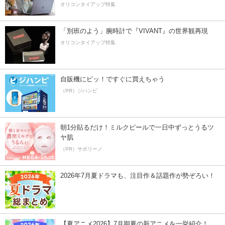
オリコンタイアップ特集
「別班のよう」腕時計で『VIVANT』の世界観再現
オリコンタイアップ特集
自販機にピッ！ですぐに買えちゃう
（PR）ジハンピ
朝1分貼るだけ！ミルクピールで一日中ずっとうるツ
ヤ肌
（PR）サボリーノ
2026年7月夏ドラマも、注目作＆話題作が勢ぞろい！
【夏アニメ2026】7月期夏の新アニメを一挙紹介！