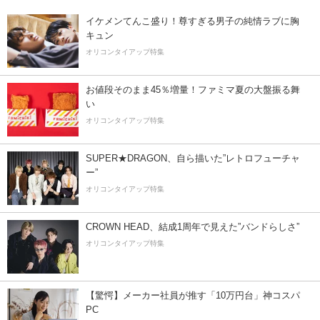
イケメンてんこ盛り！尊すぎる男子の純情ラブに胸
キュン
オリコンタイアップ特集
お値段そのまま45％増量！ファミマ夏の大盤振る舞
い
オリコンタイアップ特集
SUPER★DRAGON、自ら描いた”レトロフューチャ
ー”
オリコンタイアップ特集
CROWN HEAD、結成1周年で見えた”バンドらしさ”
オリコンタイアップ特集
【驚愕】メーカー社員が推す「10万円台」神コスパ
PC