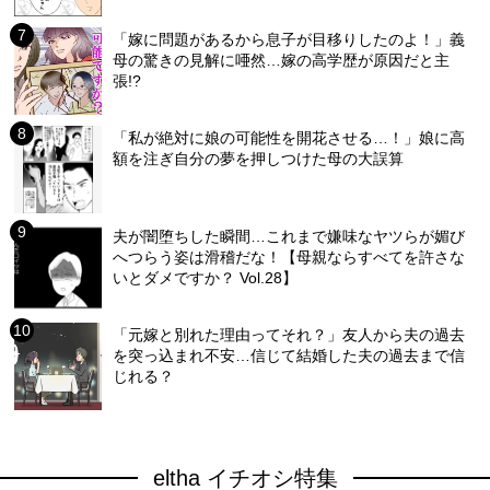
「嫁に問題があるから息子が目移りしたのよ！」義
母の驚きの見解に唖然…嫁の高学歴が原因だと主
張!?
「私が絶対に娘の可能性を開花させる…！」娘に高
額を注ぎ自分の夢を押しつけた母の大誤算
夫が闇堕ちした瞬間…これまで嫌味なヤツらが媚び
へつらう姿は滑稽だな！【母親ならすべてを許さな
いとダメですか？ Vol.28】
「元嫁と別れた理由ってそれ？」友人から夫の過去
を突っ込まれ不安…信じて結婚した夫の過去まで信
じれる？
eltha イチオシ特集