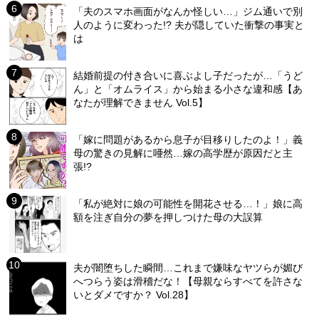
「夫のスマホ画面がなんか怪しい…」ジム通いで別
人のように変わった!? 夫が隠していた衝撃の事実と
は
結婚前提の付き合いに喜ぶよし子だったが…「うど
ん」と「オムライス」から始まる小さな違和感【あ
なたが理解できません Vol.5】
「嫁に問題があるから息子が目移りしたのよ！」義
母の驚きの見解に唖然…嫁の高学歴が原因だと主
張!?
「私が絶対に娘の可能性を開花させる…！」娘に高
額を注ぎ自分の夢を押しつけた母の大誤算
夫が闇堕ちした瞬間…これまで嫌味なヤツらが媚び
へつらう姿は滑稽だな！【母親ならすべてを許さな
いとダメですか？ Vol.28】