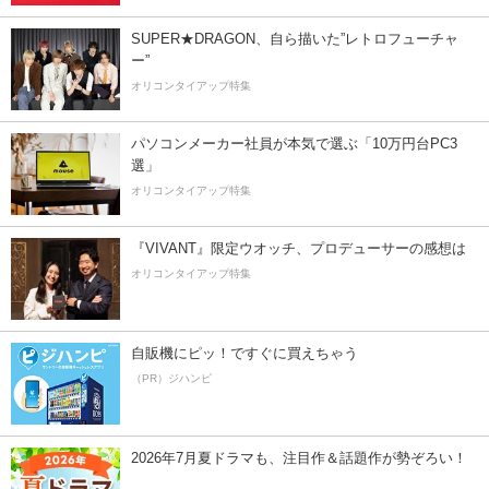
SUPER★DRAGON、自ら描いた”レトロフューチャ
ー”
オリコンタイアップ特集
パソコンメーカー社員が本気で選ぶ「10万円台PC3
選」
オリコンタイアップ特集
『VIVANT』限定ウオッチ、プロデューサーの感想は
オリコンタイアップ特集
自販機にピッ！ですぐに買えちゃう
（PR）ジハンピ
2026年7月夏ドラマも、注目作＆話題作が勢ぞろい！