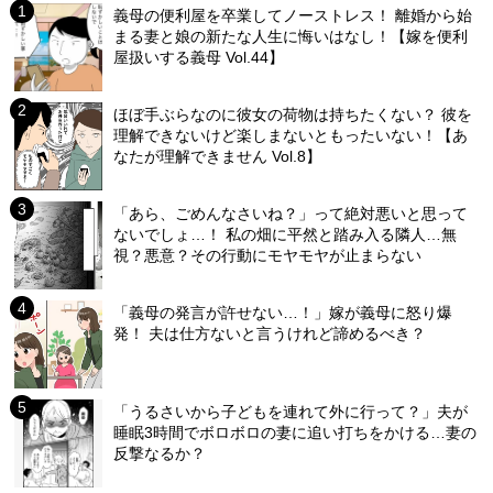
義母の便利屋を卒業してノーストレス！ 離婚から始
まる妻と娘の新たな人生に悔いはなし！【嫁を便利
屋扱いする義母 Vol.44】
ほぼ手ぶらなのに彼女の荷物は持ちたくない？ 彼を
理解できないけど楽しまないともったいない！【あ
なたが理解できません Vol.8】
「あら、ごめんなさいね？」って絶対悪いと思って
ないでしょ…！ 私の畑に平然と踏み入る隣人…無
視？悪意？その行動にモヤモヤが止まらない
「義母の発言が許せない…！」嫁が義母に怒り爆
発！ 夫は仕方ないと言うけれど諦めるべき？
「うるさいから子どもを連れて外に行って？」夫が
睡眠3時間でボロボロの妻に追い打ちをかける…妻の
反撃なるか？