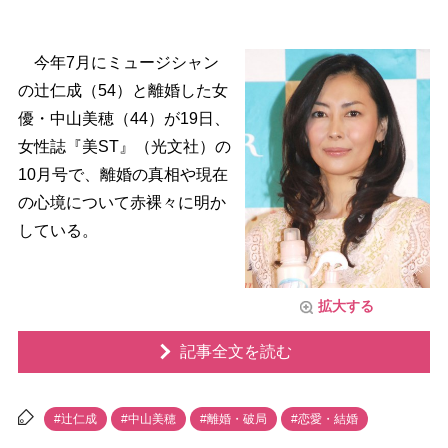
今年7月にミュージシャン
の辻仁成（54）と離婚した女
優・中山美穂（44）が19日、
女性誌『美ST』（光文社）の
10月号で、離婚の真相や現在
の心境について赤裸々に明か
している。
拡大する
記事全文を読む
#辻仁成
#中山美穂
#離婚・破局
#恋愛・結婚